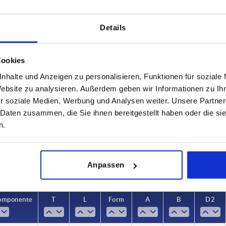
Details
Cookies
nhalte und Anzeigen zu personalisieren, Funktionen für soziale
terial Komponente
T
L
Website zu analysieren. Außerdem geben wir Informationen zu I
r soziale Medien, Werbung und Analysen weiter. Unsere Partner
elstahl
10
20
 Daten zusammen, die Sie ihnen bereitgestellt haben oder die s
TABELLE VERGRÖSSERN
n.
ßigen Abständen mehrmals täglich aktualisiert.
1-3 Tage
Bestellung erfahren Sie das bestätigte
4-20 Tage
Anpassen
Komponente
T
L
Form
A
B
D2