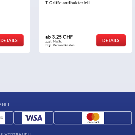
T-Griffe antibakteriell
ab
3,25 CHF
DETAILS
DETAILS
zzgl. MwSt.
zzgl. Versandkosten
AHLT
 & VERTRAUEN