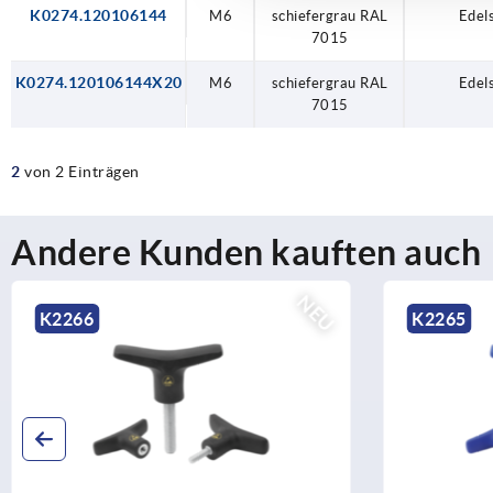
K0274.120106144
M6
schiefergrau RAL
Edel
7015
K0274.120106144X20
M6
schiefergrau RAL
Edel
7015
2
von 2 Einträgen
Andere Kunden kauften auch
NEU
K2266
K2265