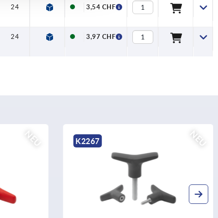
24
11,5
3,54 CHF
24
11,5
3,97 CHF
NEU
NEU
K2267