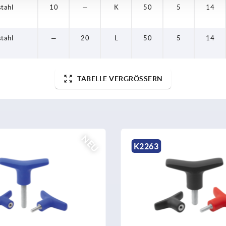
stahl
10
—
K
50
5
14
stahl
—
20
L
50
5
14
TABELLE VERGRÖSSERN
NEU
K2263