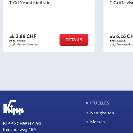
T-Griffe antistatisch
T-Griffe vis
ab
2,88 CHF
ab
6,16 C
DETAILS
zzgl. MwSt.
zzgl. MwSt.
zzgl. Versandkosten
zzgl. Versandko
AKTUELLES
Neuigkeiten
Messen
KIPP SCHWEIZ AG
Benzburweg 18A