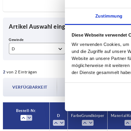
Zustimmung
Artikel Auswahl eingrenzen
Diese Webseite verwendet 
Wir verwenden Cookies, um I
D
Farbe Grundkörper
Ma
und die Zugriffe auf unsere 
Website an unsere Partner fü
M6
schiefergrau RAL 7015
Ed
möglicherweise mit weiteren
2
von 2 Einträgen
der Dienste gesammelt habe
Die Verfügbarkeiten werden in regelmä
VERFÜGBARKEIT
Im finalen Schritt vor Abschluss Ihrer 
Versanddatum.
Bestell-Nr.
D
Farbe Grundkörper
Material 