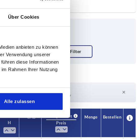
Über Cookies
 Medien anbieten zu können
hrer Verwendung unserer
 führen diese Informationen
ie im Rahmen Ihrer Nutzung
Lieferzeit auf Anfrage
Derzeit nicht auf Lager
Alle zulassen
Verfügbarkeit
CAD
Menge
Bestellen
H
H1
Preis