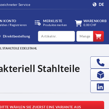
DE
zeichneter Service
IN KONTO
MERKLISTE
WARENKORB
lden / Registrieren
Produkte merken
0,00 CHF
productCode
qty
Direktbestellung
L STAHLTEILE EDELSTAHL
akteriell Stahlteile
BITTE WÄHLEN SIE ZUERST EINE VARIANTE AUS