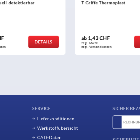
uell-detektierbar
T-Griffe Thermoplast
HF
ab
1,43 CHF
DETAILS
zzgl. MwSt.
sten
zzgl. Versandkosten
SERVICE
SICHER BEZ
Lieferkonditionen
Werkstoffübersicht
CAD-Daten
SICHERHEIT