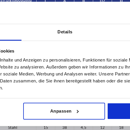
erial Komponente
L
A
B
D2
H
50
Stahl
10
38
4,5
12
18
Details
Stahl
10
38
4,5
12
18
Stahl
10
38
4,5
12
18
Cookies
Stahl
10
38
4,5
12
18
nhalte und Anzeigen zu personalisieren, Funktionen für soziale
Website zu analysieren. Außerdem geben wir Informationen zu I
Stahl
15
38
4,5
12
18
r soziale Medien, Werbung und Analysen weiter. Unsere Partner
Stahl
15
38
4,5
12
18
 Daten zusammen, die Sie ihnen bereitgestellt haben oder die s
n.
Stahl
15
38
4,5
12
18
Stahl
15
38
4,5
12
18
Anpassen
Stahl
15
38
4,5
12
18
Stahl
15
38
4,5
12
18