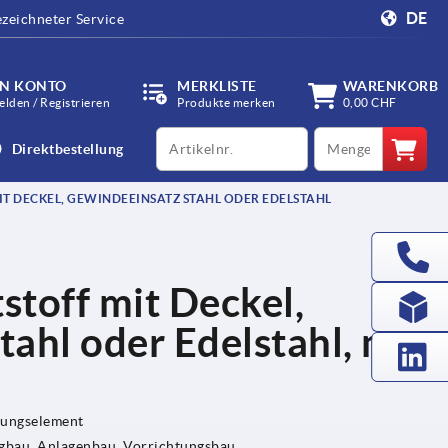
DE
zeichneter Service
IN KONTO
MERKLISTE
WARENKORB
lden / Registrieren
Produkte merken
0,00 CHF
productCode
qty
Direktbestellung
T DECKEL, GEWINDEEINSATZ STAHL ODER EDELSTAHL
stoff mit Deckel,
ahl oder Edelstahl, mit
gungselement
bau, Anlagenbau, Vorrichtungsbau