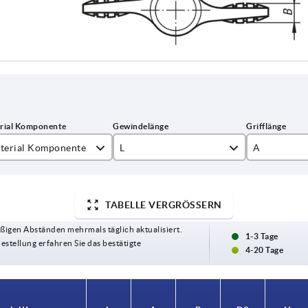
terial Komponente
L
A
elstahl
10
38
hl
15
50
TABELLE VERGRÖSSERN
ßigen Abständen mehrmals täglich aktualisiert.
20
75
1-3 Tage
Bestellung erfahren Sie das bestätigte
4-20 Tage
30
40