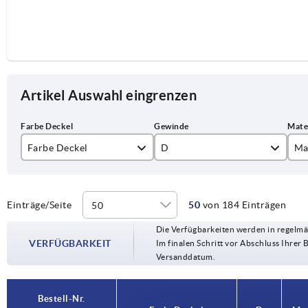
Artikel Auswahl eingrenzen
Farbe Deckel
D
Ma
lichtgrau RAL 7035
M4
Ed
rapsgelb RAL 1021
M5
Sta
Einträge/Seite
50
von 184 Einträgen
Die Verfügbarkeiten werden in regelmä
schwarzgrau RAL 7021
M6
VERFÜGBARKEIT
Im finalen Schritt vor Abschluss Ihrer 
Versanddatum.
verkehrsrot RAL 3020
M8
M10
Bestell-Nr.