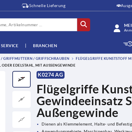
Schnelle Lieferung
Ausge
ME
Anme
SERVICE
BRANCHEN
E / GRIFFMUTTERN / GRIFFSCHRAUBEN
FLÜGELGRIFFE KUNSTSTOFF MI
L ODER EDELSTAHL, MIT AUSSENGEWINDE
K0274 AG
Flügelgriffe Kunst
Gewindeeinsatz St
Außengewinde
Dienen als Klemmelement, Halte- und Befesti
Anwendungsgebiete: Maschinenbau, Werkzeug