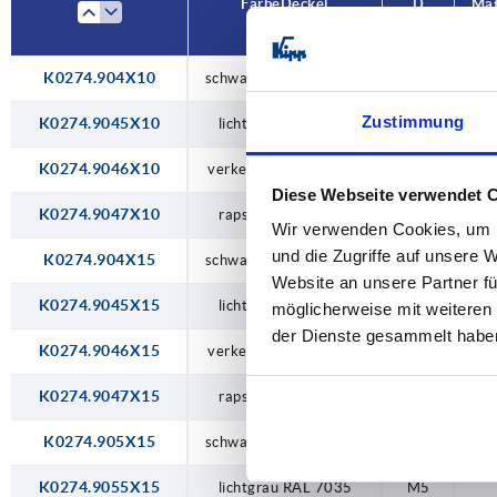
Farbe Deckel
D
Mat
K0274.904X10
schwarzgrau RAL 7021
M4
Zustimmung
K0274.9045X10
lichtgrau RAL 7035
M4
K0274.9046X10
verkehrsrot RAL 3020
M4
Diese Webseite verwendet 
K0274.9047X10
rapsgelb RAL 1021
M4
Wir verwenden Cookies, um I
und die Zugriffe auf unsere 
K0274.904X15
schwarzgrau RAL 7021
M4
Website an unsere Partner fü
K0274.9045X15
lichtgrau RAL 7035
M4
möglicherweise mit weiteren
der Dienste gesammelt habe
K0274.9046X15
verkehrsrot RAL 3020
M4
K0274.9047X15
rapsgelb RAL 1021
M4
K0274.905X15
schwarzgrau RAL 7021
M5
K0274.9055X15
lichtgrau RAL 7035
M5