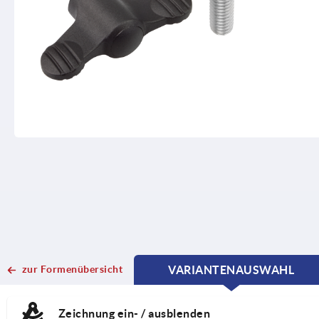
zur Formenübersicht
VARIANTENAUSWAHL
CURRENT
CURRENT
TAB:
TAB:
Zeichnung ein- / ausblenden