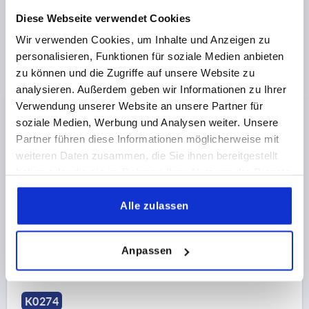
Diese Webseite verwendet Cookies
Wir verwenden Cookies, um Inhalte und Anzeigen zu
personalisieren, Funktionen für soziale Medien anbieten
zu können und die Zugriffe auf unsere Website zu
FLÜGELGRIFF D=M05 A=38, H=18, FORM:K MIT
analysieren. Außerdem geben wir Informationen zu Ihrer
INNENGEWINDE, THERMOPLAST SCHWARZGRAU
Verwendung unserer Website an unsere Partner für
RAL7021, KOMP:STAHL BLAU PASSIVIERT,
soziale Medien, Werbung und Analysen weiter. Unsere
DECKEL:GRAU RAL7035
GEWINDE=M5
MATERIAL KOMPONENTE=STAHL
Partner führen diese Informationen möglicherweise mit
GEWINDETIEFE=10
FORM=K
weiteren Daten zusammen, die Sie ihnen bereitgestellt
FARBE DECKEL =LICHTGRAU RAL 7035
GRIFFLÄNGE=38
haben oder die sie im Rahmen Ihrer Nutzung der Dienste
BREITE=4,5
D2=12
HÖHE=18
H1=8,5
gesammelt haben.
Alle zulassen
Bestellnummer:
K0274.9055
1,41 CHF
DETAILS
Anpassen
zzgl. MwSt.
zzgl. Versandkosten
K0274