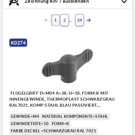
Zeichnung ein- / ausblenden
1
2
24
K0274
FLÜGELGRIFF D=M04 A=38, H=18, FORM:K MIT
INNENGEWINDE, THERMOPLAST SCHWARZGRAU
RAL7021, KOMP:STAHL BLAU PASSIVIERT,
DECKEL:SCHWARZGRAU RAL7021
GEWINDE=M4
MATERIAL KOMPONENTE=STAHL
GEWINDETIEFE=10
FORM=K
FARBE DECKEL =SCHWARZGRAU RAL 7021