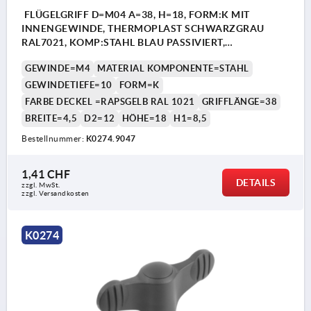
FLÜGELGRIFF D=M04 A=38, H=18, FORM:K MIT
INNENGEWINDE, THERMOPLAST SCHWARZGRAU
RAL7021, KOMP:STAHL BLAU PASSIVIERT,
DECKEL:GELB RAL1021
GEWINDE=M4
MATERIAL KOMPONENTE=STAHL
GEWINDETIEFE=10
FORM=K
FARBE DECKEL =RAPSGELB RAL 1021
GRIFFLÄNGE=38
BREITE=4,5
D2=12
HÖHE=18
H1=8,5
Bestellnummer:
K0274.9047
1,41 CHF
DETAILS
zzgl. MwSt.
zzgl. Versandkosten
K0274