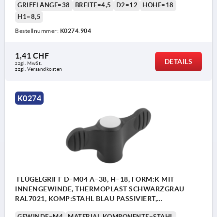
GRIFFLÄNGE=38
BREITE=4,5
D2=12
HÖHE=18
H1=8,5
Bestellnummer:
K0274.904
1,41 CHF
DETAILS
zzgl. MwSt.
zzgl. Versandkosten
K0274
FLÜGELGRIFF D=M04 A=38, H=18, FORM:K MIT
INNENGEWINDE, THERMOPLAST SCHWARZGRAU
RAL7021, KOMP:STAHL BLAU PASSIVIERT,
DECKEL:GRAU RAL7035
GEWINDE=M4
MATERIAL KOMPONENTE=STAHL