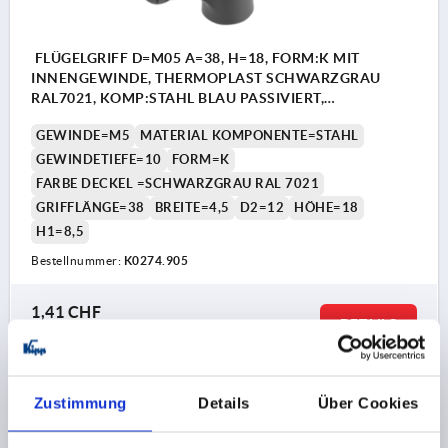
FLÜGELGRIFF D=M05 A=38, H=18, FORM:K MIT
INNENGEWINDE, THERMOPLAST SCHWARZGRAU
RAL7021, KOMP:STAHL BLAU PASSIVIERT,
DECKEL:SCHWARZGRAU RAL7021
GEWINDE=M5
MATERIAL KOMPONENTE=STAHL
GEWINDETIEFE=10
FORM=K
FARBE DECKEL =SCHWARZGRAU RAL 7021
GRIFFLÄNGE=38
BREITE=4,5
D2=12
HÖHE=18
H1=8,5
Bestellnummer:
K0274.905
1,41 CHF
DETAILS
zzgl. MwSt.
zzgl. Versandkosten
K0274
Zustimmung
Details
Über Cookies