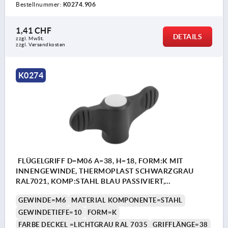
Bestellnummer:
K0274.906
1,41 CHF
DETAILS
zzgl. MwSt.
zzgl. Versandkosten
K0274
FLÜGELGRIFF D=M06 A=38, H=18, FORM:K MIT
INNENGEWINDE, THERMOPLAST SCHWARZGRAU
RAL7021, KOMP:STAHL BLAU PASSIVIERT,
DECKEL:GRAU RAL7035
GEWINDE=M6
MATERIAL KOMPONENTE=STAHL
GEWINDETIEFE=10
FORM=K
FARBE DECKEL =LICHTGRAU RAL 7035
GRIFFLÄNGE=38