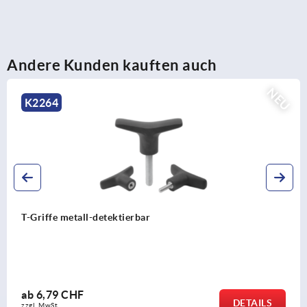
Andere Kunden kauften auch
NEU
K2263
T-Griffe Thermoplast
ab
1,43 CHF
ILS
DET
zzgl. MwSt.