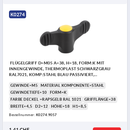
K0274
FLÜGELGRIFF D=M05 A=38, H=18, FORM:K MIT
INNENGEWINDE, THERMOPLAST SCHWARZGRAU
RAL7021, KOMP:STAHL BLAU PASSIVIERT,
DECKEL:GELB RAL1021
GEWINDE=M5
MATERIAL KOMPONENTE=STAHL
GEWINDETIEFE=10
FORM=K
FARBE DECKEL =RAPSGELB RAL 1021
GRIFFLÄNGE=38
BREITE=4,5
D2=12
HÖHE=18
H1=8,5
Bestellnummer:
K0274.9057
1,41 CHF