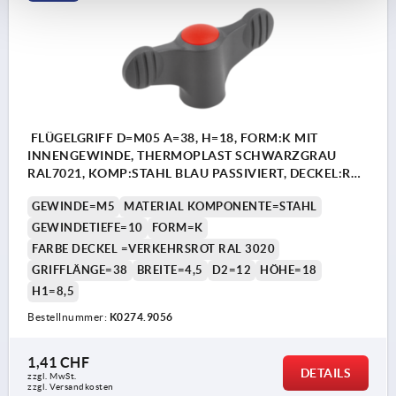
FLÜGELGRIFF D=M05 A=38, H=18, FORM:K MIT
INNENGEWINDE, THERMOPLAST SCHWARZGRAU
RAL7021, KOMP:STAHL BLAU PASSIVIERT, DECKEL:ROT
RAL3020
GEWINDE=M5
MATERIAL KOMPONENTE=STAHL
GEWINDETIEFE=10
FORM=K
FARBE DECKEL =VERKEHRSROT RAL 3020
GRIFFLÄNGE=38
BREITE=4,5
D2=12
HÖHE=18
H1=8,5
Bestellnummer:
K0274.9056
1,41 CHF
DETAILS
zzgl. MwSt.
zzgl. Versandkosten