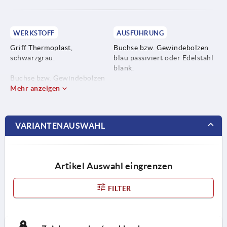
WERKSTOFF
AUSFÜHRUNG
Griff Thermoplast,
Buchse bzw. Gewindebolzen
schwarzgrau.
blau passiviert oder Edelstahl
blank.
Buchse bzw. Gewindebolzen
aus Stahl 5.8 oder Edelstahl
Mehr anzeigen
1.4305.
VARIANTENAUSWAHL
Artikel Auswahl eingrenzen
FILTER