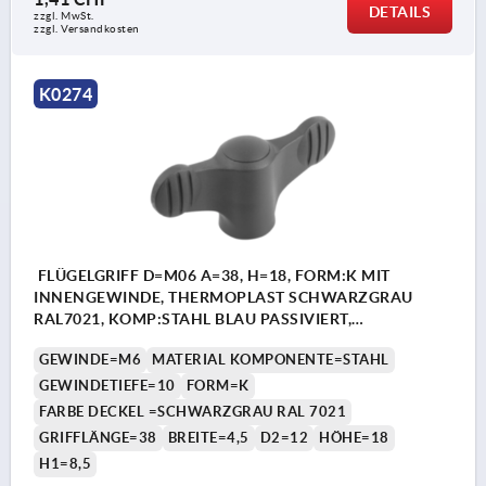
DETAILS
zzgl. MwSt.
zzgl. Versandkosten
K0274
FLÜGELGRIFF D=M06 A=38, H=18, FORM:K MIT
INNENGEWINDE, THERMOPLAST SCHWARZGRAU
RAL7021, KOMP:STAHL BLAU PASSIVIERT,
DECKEL:SCHWARZGRAU RAL7021
GEWINDE=M6
MATERIAL KOMPONENTE=STAHL
GEWINDETIEFE=10
FORM=K
FARBE DECKEL =SCHWARZGRAU RAL 7021
GRIFFLÄNGE=38
BREITE=4,5
D2=12
HÖHE=18
H1=8,5