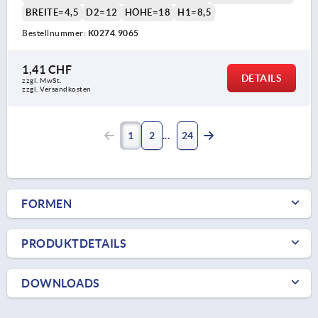
BREITE=4,5
D2=12
HÖHE=18
H1=8,5
Bestellnummer:
K0274.9065
1,41 CHF
DETAILS
zzgl. MwSt.
zzgl. Versandkosten
1
2
24
FORMEN
PRODUKTDETAILS
DOWNLOADS