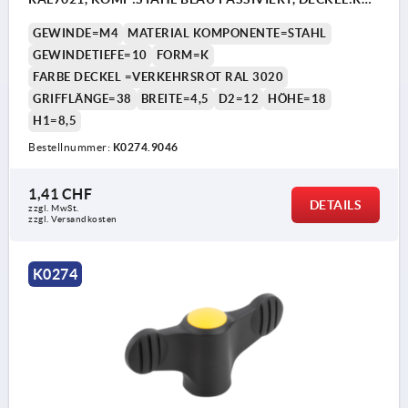
RAL3020
GEWINDE=M4
MATERIAL KOMPONENTE=STAHL
GEWINDETIEFE=10
FORM=K
FARBE DECKEL =VERKEHRSROT RAL 3020
GRIFFLÄNGE=38
BREITE=4,5
D2=12
HÖHE=18
H1=8,5
Bestellnummer:
K0274.9046
1,41 CHF
DETAILS
zzgl. MwSt.
zzgl. Versandkosten
K0274