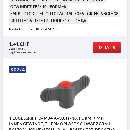
GEWINDETIEFE=10
FORM=K
FARBE DECKEL =LICHTGRAU RAL 7035
GRIFFLÄNGE=38
BREITE=4,5
D2=12
HÖHE=18
H1=8,5
Bestellnummer:
K0274.9045
1,41 CHF
DETAILS
zzgl. MwSt.
zzgl. Versandkosten
K0274
FLÜGELGRIFF D=M04 A=38, H=18, FORM:K MIT
INNENGEWINDE, THERMOPLAST SCHWARZGRAU
RAL7021, KOMP:STAHL BLAU PASSIVIERT, DECKEL:ROT