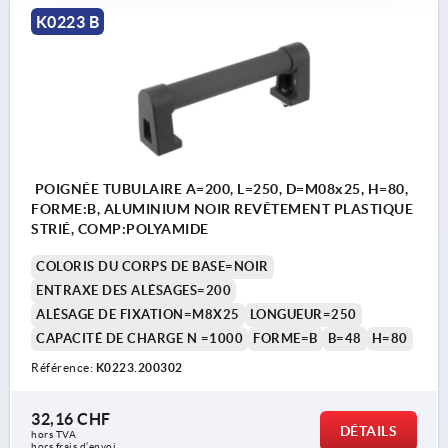
K0223 B
POIGNÉE TUBULAIRE A=200, L=250, D=M08x25, H=80,
FORME:B, ALUMINIUM NOIR REVÊTEMENT PLASTIQUE
STRIÉ, COMP:POLYAMIDE
COLORIS DU CORPS DE BASE=NOIR
ENTRAXE DES ALÉSAGES=200
ALÉSAGE DE FIXATION=M8X25
LONGUEUR=250
CAPACITÉ DE CHARGE N =1000
FORME=B
B=48
H=80
Référence:
K0223.200302
32,16 CHF
DÉTAILS
hors TVA 
hors frais d’envoi