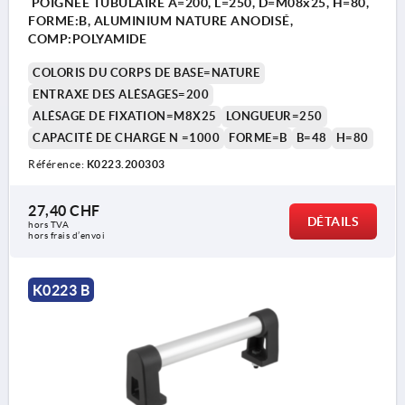
POIGNÉE TUBULAIRE A=200, L=250, D=M08x25, H=80,
FORME:B, ALUMINIUM NATURE ANODISÉ,
COMP:POLYAMIDE
COLORIS DU CORPS DE BASE=NATURE
ENTRAXE DES ALÉSAGES=200
ALÉSAGE DE FIXATION=M8X25
LONGUEUR=250
CAPACITÉ DE CHARGE N =1000
FORME=B
B=48
H=80
Référence:
K0223.200303
27,40 CHF
DÉTAILS
hors TVA 
hors frais d’envoi
K0223 B