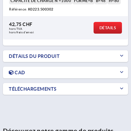
CAPACITÉ DE CHARGE N =1000
FORME=B
B=48
H=80
Référence:
K0223.500302
42,75 CHF
DÉTAILS
hors TVA 
hors frais d’envoi
DÉTAILS DU PRODUIT
CAD
TÉLÉCHARGEMENTS
Découvrez notre gamme de produits