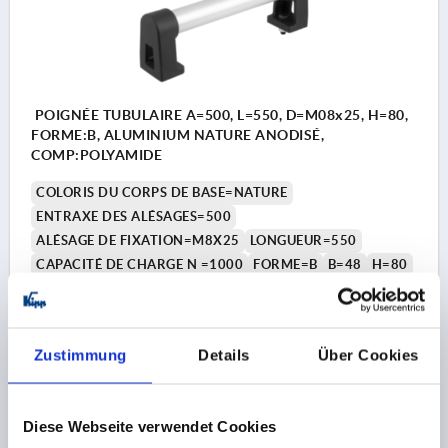
POIGNÉE TUBULAIRE A=500, L=550, D=M08x25, H=80,
FORME:B, ALUMINIUM NATURE ANODISÉ,
COMP:POLYAMIDE
COLORIS DU CORPS DE BASE=NATURE
ENTRAXE DES ALÉSAGES=500
ALÉSAGE DE FIXATION=M8X25
LONGUEUR=550
CAPACITÉ DE CHARGE N =1000
FORME=B
B=48
H=80
Référence:
K0223.500303
36,36 CHF
Zustimmung
Details
Über Cookies
DÉTAILS
hors TVA 
hors frais d’envoi
Diese Webseite verwendet Cookies
K0223 B