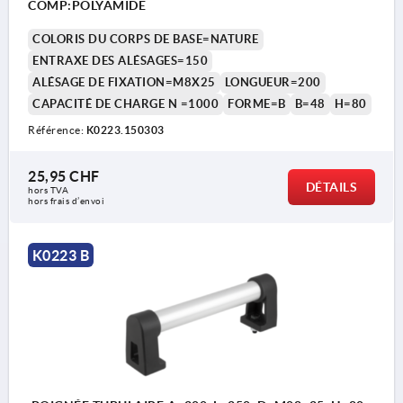
COMP:POLYAMIDE
COLORIS DU CORPS DE BASE=NATURE
ENTRAXE DES ALÉSAGES=150
ALÉSAGE DE FIXATION=M8X25
LONGUEUR=200
CAPACITÉ DE CHARGE N =1000
FORME=B
B=48
H=80
Référence:
K0223.150303
25,95 CHF
DÉTAILS
hors TVA 
hors frais d’envoi
K0223 B