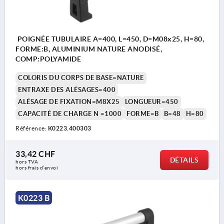
POIGNÉE TUBULAIRE A=400, L=450, D=M08x25, H=80,
FORME:B, ALUMINIUM NATURE ANODISÉ,
COMP:POLYAMIDE
COLORIS DU CORPS DE BASE=NATURE
ENTRAXE DES ALÉSAGES=400
ALÉSAGE DE FIXATION=M8X25
LONGUEUR=450
CAPACITÉ DE CHARGE N =1000
FORME=B
B=48
H=80
Référence:
K0223.400303
33,42 CHF
DÉTAILS
hors TVA 
hors frais d’envoi
K0223 B