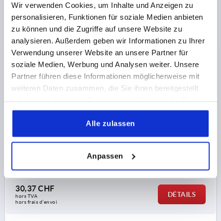
Wir verwenden Cookies, um Inhalte und Anzeigen zu
personalisieren, Funktionen für soziale Medien anbieten
zu können und die Zugriffe auf unsere Website zu
analysieren. Außerdem geben wir Informationen zu Ihrer
Verwendung unserer Website an unsere Partner für
soziale Medien, Werbung und Analysen weiter. Unsere
POIGNÉE TUBULAIRE A=150, L=200, D=M08x25, H=80,
Partner führen diese Informationen möglicherweise mit
FORME:B, ALUMINIUM NOIR REVÊTEMENT PLASTIQUE
weiteren Daten zusammen, die Sie ihnen bereitgestellt
STRIÉ, COMP:POLYAMIDE
haben oder die sie im Rahmen Ihrer Nutzung der Dienste
gesammelt haben.
COLORIS DU CORPS DE BASE=NOIR
Alle zulassen
ENTRAXE DES ALÉSAGES=150
ALÉSAGE DE FIXATION=M8X25
LONGUEUR=200
CAPACITÉ DE CHARGE N =1000
FORME=B
B=48
H=80
Anpassen
Référence:
K0223.150302
30,37 CHF
DÉTAILS
hors TVA 
hors frais d’envoi