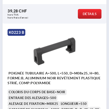
39,28 CHF
DÉTAILS
hors TVA 
hors frais d’envoi
K0223 B
POIGNÉE TUBULAIRE A=500, L=550, D=M08x25, H=80,
FORME:B, ALUMINIUM NOIR REVÊTEMENT PLASTIQUE
STRIÉ, COMP:POLYAMIDE
COLORIS DU CORPS DE BASE=NOIR
ENTRAXE DES ALÉSAGES=500
ALÉSAGE DE FIXATION=M8X25
LONGUEUR=550