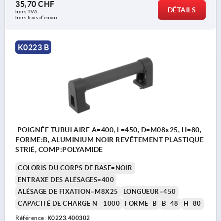
35,70 CHF
DÉTAILS
hors TVA 
hors frais d’envoi
K0223 B
POIGNÉE TUBULAIRE A=400, L=450, D=M08x25, H=80,
FORME:B, ALUMINIUM NOIR REVÊTEMENT PLASTIQUE
STRIÉ, COMP:POLYAMIDE
COLORIS DU CORPS DE BASE=NOIR
ENTRAXE DES ALÉSAGES=400
ALÉSAGE DE FIXATION=M8X25
LONGUEUR=450
CAPACITÉ DE CHARGE N =1000
FORME=B
B=48
H=80
Référence:
K0223.400302