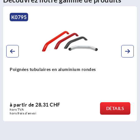
K0131
Poignées tubulaires en aluminium avec embout en
aluminium
à partir de
79,46 CHF
S
DÉTAI
hors TVA 
hors frais d’envoi