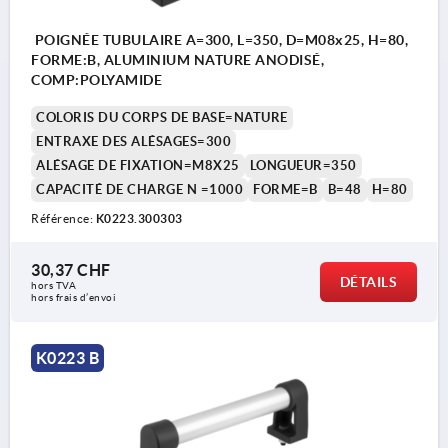
POIGNÉE TUBULAIRE A=300, L=350, D=M08x25, H=80,
FORME:B, ALUMINIUM NATURE ANODISÉ,
COMP:POLYAMIDE
COLORIS DU CORPS DE BASE=NATURE
ENTRAXE DES ALÉSAGES=300
ALÉSAGE DE FIXATION=M8X25
LONGUEUR=350
CAPACITÉ DE CHARGE N =1000
FORME=B
B=48
H=80
Référence:
K0223.300303
30,37 CHF
DÉTAILS
hors TVA 
hors frais d’envoi
K0223 B