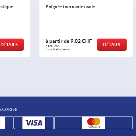
vale
Poignées coniques en plastique
(thermodurcissable), insert fileté en
acier zingué
HF
à partir de
1,66 CHF
DÉTAILS
DÉTAILS
hors TVA 
hors frais d’envoi
ÉCURISÉ