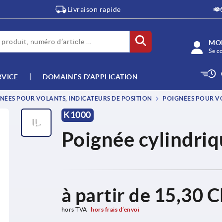
Livraison rapide
MO
Se c
RVICE
DOMAINES D’APPLICATION
NÉES POUR VOLANTS, INDICATEURS DE POSITION
POIGNÉES POUR V
K1000
Poignée cylindriq
à partir de
15,30 
hors TVA 
hors frais d’envoi