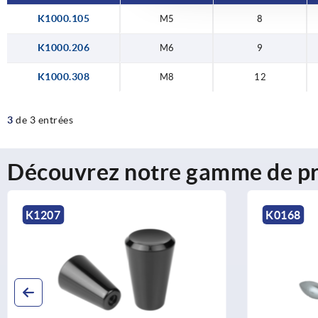
K1000.105
M5
8
K1000.206
M6
9
K1000.308
M8
12
3
de 3 entrées
Découvrez notre gamme de pr
K0168
K1