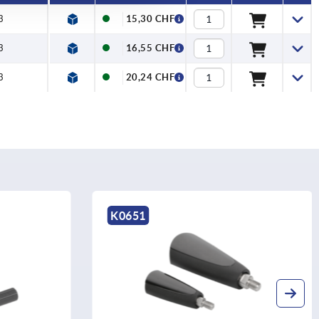
3
15,30 CHF
3
16,55 CHF
3
20,24 CHF
K1202