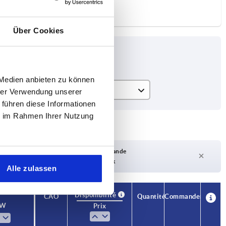
Über Cookies
 Medien anbieten zu können
SW
hrer Verwendung unserer
 führen diese Informationen
3
ie im Rahmen Ihrer Nutzung
Délai de livraison sur demande
Actuellement pas en stock
Alle zulassen
Disponibilité
CAO
Quantité
Commander
SW
Prix