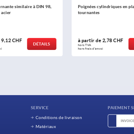
nées cylindriques en plastique
Poignée tournante o
nantes
rtir de
2,78 CHF
à partir de
9,02 C
DÉTAILS
TVA 
hors TVA 
rais d’envoi
hors frais d’envoi
SERVICE
PAIEMENT S
Conditions de livraison
Matériaux