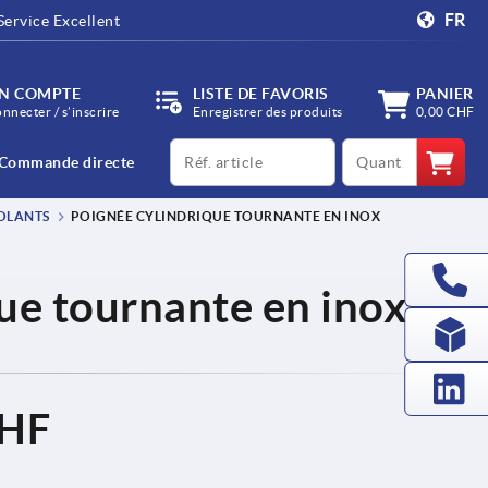
FR
Service Excellent
N COMPTE
LISTE DE FAVORIS
PANIER
onnecter / s’inscrire
Enregistrer des produits
0,00 CHF
productCode
qty
Commande directe
OLANTS
POIGNÉE CYLINDRIQUE TOURNANTE EN INOX
ue tournante en inox
CHF