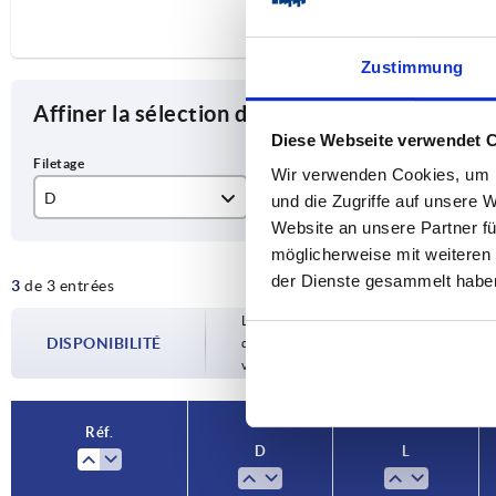
Zustimmung
Affiner la sélection des articles
Diese Webseite verwendet 
Wir verwenden Cookies, um I
D
L
L1
und die Zugriffe auf unsere 
Website an unsere Partner fü
M5
8
60
möglicherweise mit weiteren
der Dienste gesammelt habe
3
de 3 entrées
M6
9
72
Les disponibilités sont mises à jour plusie
M8
12
90
DISPONIBILITÉ
d’expédition confirmée vous est communiqu
votre commande.
Réf.
D
L