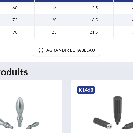
60
16
12,5
72
20
16,5
90
25
21,5
AGRANDIR LE TABLEAU
oduits
468
K0651