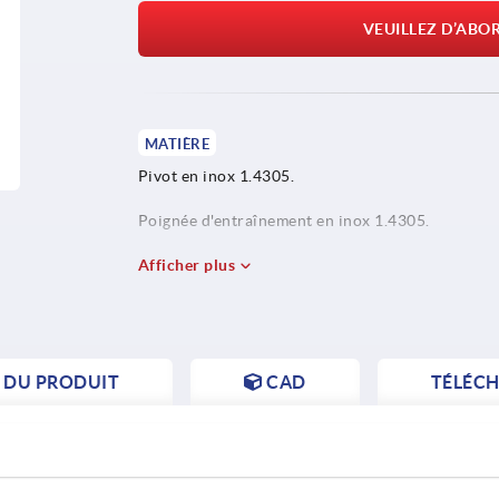
VEUILLEZ D’ABO
MATIÈRE
Pivot en inox 1.4305.
Poignée d'entraînement en inox 1.4305.
Bague de maintien en inox 1.4310.
Afficher plus
S DU PRODUIT
CAD
TÉLÉC