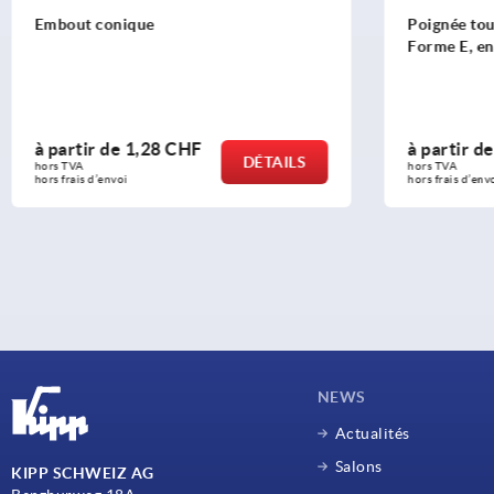
Poignée tournante similaire à DIN 98,
Poig
Forme E, en acier
tour
à partir de
9,12 CHF
à pa
DÉTAILS
hors TVA 
hors 
hors frais d’envoi
hors f
NEWS
Actualités
Salons
KIPP SCHWEIZ AG