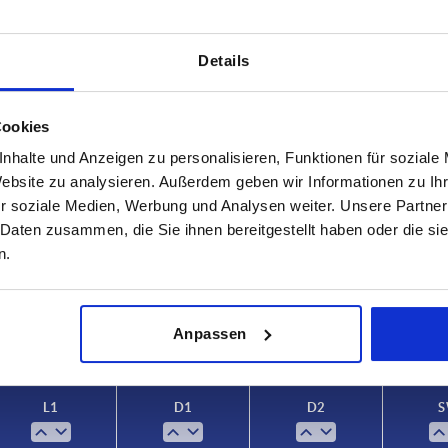
Details
Cookies
nhalte und Anzeigen zu personalisieren, Funktionen für soziale
D1
D2
Website zu analysieren. Außerdem geben wir Informationen zu I
r soziale Medien, Werbung und Analysen weiter. Unsere Partner
16
12,5
 Daten zusammen, die Sie ihnen bereitgestellt haben oder die s
n.
AGRANDIR LE TABLEAU
20
16,5
urs fois par jour à intervalles réguliers. La date
25
21,5
1-3 jours
ée à l’étape finale, avant la finalisation de
4-20 jours
Anpassen
L1
D1
D2