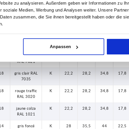
Website zu analysieren. Außerdem geben wir Informationen zu I
14
gris clair RAL
K
22,2
28,2
34,8
17,8
7035
r soziale Medien, Werbung und Analysen weiter. Unsere Partner
 Daten zusammen, die Sie ihnen bereitgestellt haben oder die s
14
rouge traffic
K
22,2
28,2
34,8
17,8
n.
RAL 3020
14
jaune colza
K
22,2
28,2
34,8
17,8
RAL 1021
Anpassen
18
gris foncé
K
22,2
28,2
34,8
17,8
RAL 7021
18
gris clair RAL
K
22,2
28,2
34,8
17,8
7035
18
rouge traffic
K
22,2
28,2
34,8
17,8
RAL 3020
18
jaune colza
K
22,2
28,2
34,8
17,8
RAL 1021
14
gris foncé
K
28
35,5
44
22,5