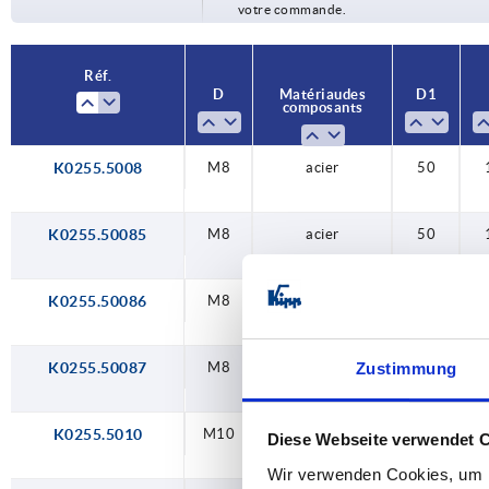
votre commande.
M16
Réf.
D
Matériau des
D1
composants
K0255.5008
M8
acier
50
K0255.50085
M8
acier
50
K0255.50086
M8
acier
50
K0255.50087
Zustimmung
M8
acier
50
K0255.5010
M10
acier
50
Diese Webseite verwendet 
Wir verwenden Cookies, um I