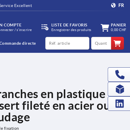
FR
Service Excellent
N COMPTE
LISTE DE FAVORIS
PANIER
onnecter / s’inscrire
Enregistrer des produits
0,00 CHF
productCode
qty
Commande directe
ranches en plastique
sert fileté en acier ou
audage
de fixation