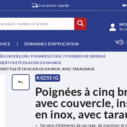
Livraison rapide
MO
Se c
RVICE
DOMAINES D’APPLICATION
ES CROISILLON / POIGNÉES ÉTOILE / POIGNÉES DE SERRAGE
ERT FILETÉ EN ACIER OU EN INOX
SERT FILETÉ EN ACIER OU EN INOX, AVEC TARAUDAGE
K0255 IG
Poignées à cinq b
avec couvercle, in
en inox, avec tar
Servent d'éléments de serrage, de maintien et 