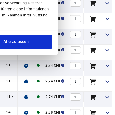
hrer Verwendung unserer
11,5
2,38 CHF
 führen diese Informationen
ie im Rahmen Ihrer Nutzung
11,5
2,38 CHF
11,5
2,38 CHF
Alle zulassen
11,5
2,74 CHF
11,5
2,74 CHF
11,5
2,74 CHF
11,5
2,74 CHF
14,5
2,88 CHF