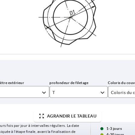
T
Coloris du 
14
gris clair 
AGRANDIR LE TABLEAU
18
gris foncé 
urs fois par jour à intervalles réguliers. La date
jaune colza
1-3 jours
ée à l’étape finale, avant la finalisation de
4-20 jours