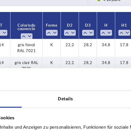
rouge traff
T
Coloris du
Forme
D2
D3
H
H1
couvercle
14
gris foncé
K
22,2
28,2
34,8
17,8
RAL 7021
14
gris clair RAL
K
22,2
28,2
34,8
17,8
7035
14
rouge traffic
K
22,2
28,2
34,8
17,8
RAL 3020
Details
14
jaune colza
K
22,2
28,2
34,8
17,8
RAL 1021
14
gris foncé
K
22,2
28,2
34,8
17,8
Cookies
RAL 7021
nhalte und Anzeigen zu personalisieren, Funktionen für soziale