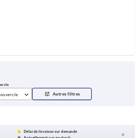
couvercle
RAL 7035
RAL 7021
 RAL 1021
Délai de livraison sur demande
Actuellement pas en stock