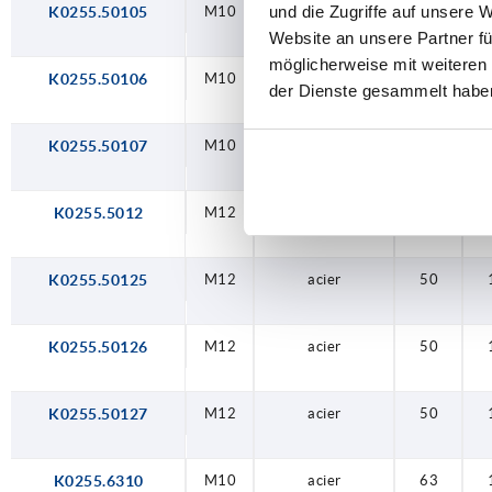
und die Zugriffe auf unsere 
K0255.50105
M10
acier
50
Website an unsere Partner fü
möglicherweise mit weiteren
K0255.50106
M10
acier
50
der Dienste gesammelt habe
K0255.50107
M10
acier
50
K0255.5012
M12
acier
50
K0255.50125
M12
acier
50
K0255.50126
M12
acier
50
K0255.50127
M12
acier
50
K0255.6310
M10
acier
63