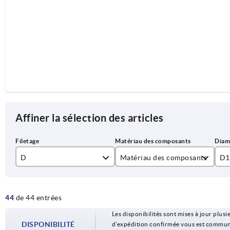
Affiner la sélection des articles
D
Matériau des composants
D1
M8
acier
50
44
de 44 entrées
M10
acier inoxydable
63
Les disponibilités sont mises à jour plusie
M12
DISPONIBILITÉ
d’expédition confirmée vous est communiqu