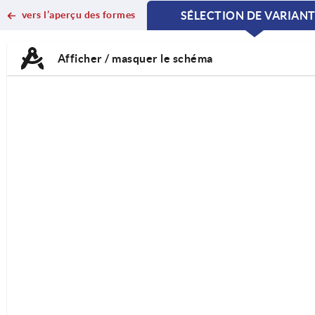
vers l’aperçu des formes
SÉLECTION DE VARIAN
CURRENT
CURRENT
TAB:
TAB:
Afficher / masquer le schéma