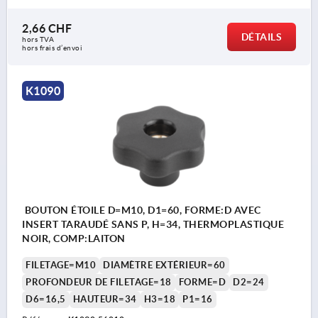
2,66 CHF
DÉTAILS
hors TVA 
hors frais d’envoi
K1090
BOUTON ÉTOILE D=M10, D1=60, FORME:D AVEC
INSERT TARAUDÉ SANS P, H=34, THERMOPLASTIQUE
NOIR, COMP:LAITON
FILETAGE=M10
DIAMÈTRE EXTÉRIEUR=60
PROFONDEUR DE FILETAGE=18
FORME=D
D2=24
D6=16,5
HAUTEUR=34
H3=18
P1=16