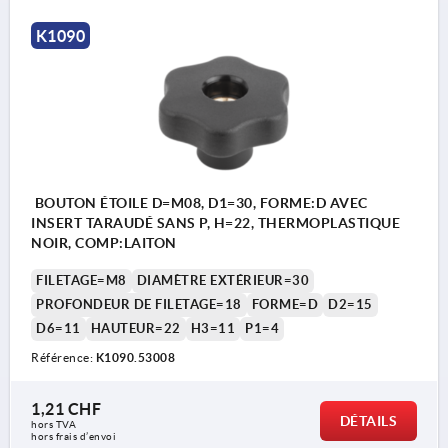
K1090
BOUTON ÉTOILE D=M08, D1=30, FORME:D AVEC
INSERT TARAUDÉ SANS P, H=22, THERMOPLASTIQUE
NOIR, COMP:LAITON
FILETAGE=M8
DIAMÈTRE EXTÉRIEUR=30
PROFONDEUR DE FILETAGE=18
FORME=D
D2=15
D6=11
HAUTEUR=22
H3=11
P1=4
Référence:
K1090.53008
1,21 CHF
DÉTAILS
hors TVA 
hors frais d’envoi