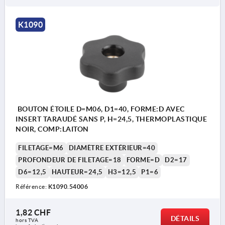
K1090
BOUTON ÉTOILE D=M06, D1=40, FORME:D AVEC
INSERT TARAUDÉ SANS P, H=24,5, THERMOPLASTIQUE
NOIR, COMP:LAITON
FILETAGE=M6
DIAMÈTRE EXTÉRIEUR=40
PROFONDEUR DE FILETAGE=18
FORME=D
D2=17
D6=12,5
HAUTEUR=24,5
H3=12,5
P1=6
Référence:
K1090.54006
1,82 CHF
DÉTAILS
hors TVA 