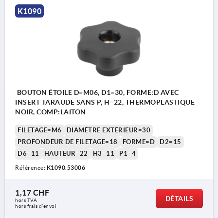
K1090
Forme L : avec tige filetée
BOUTON ÉTOILE D=M06, D1=30, FORME:D AVEC
INSERT TARAUDÉ SANS P, H=22, THERMOPLASTIQUE
NOIR, COMP:LAITON
FILETAGE=M6
DIAMÈTRE EXTÉRIEUR=30
PROFONDEUR DE FILETAGE=18
FORME=D
D2=15
D6=11
HAUTEUR=22
H3=11
P1=4
Référence:
K1090.53006
1,17 CHF
DÉTAILS
hors TVA 
hors frais d’envoi