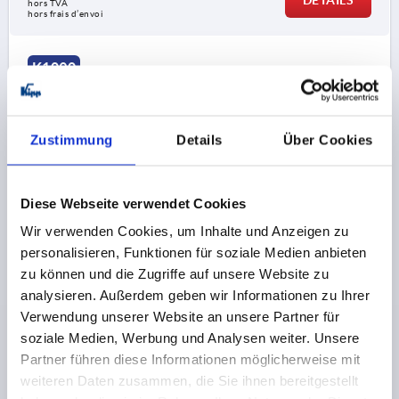
hors TVA 
hors frais d’envoi
K1090
Zustimmung
Details
Über Cookies
Diese Webseite verwendet Cookies
BOUTON ÉTOILE D=M10, D1=40, FORME:D AVEC
Wir verwenden Cookies, um Inhalte und Anzeigen zu
INSERT TARAUDÉ SANS P, H=24,5, THERMOPLASTIQUE
personalisieren, Funktionen für soziale Medien anbieten
NOIR, COMP:LAITON
zu können und die Zugriffe auf unsere Website zu
FILETAGE=M10
DIAMÈTRE EXTÉRIEUR=40
analysieren. Außerdem geben wir Informationen zu Ihrer
PROFONDEUR DE FILETAGE=18
FORME=D
D2=17
Verwendung unserer Website an unsere Partner für
D6=12,5
HAUTEUR=24,5
H3=12,5
P1=6
soziale Medien, Werbung und Analysen weiter. Unsere
Référence:
K1090.54010
Partner führen diese Informationen möglicherweise mit
weiteren Daten zusammen, die Sie ihnen bereitgestellt