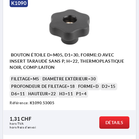
K1090
BOUTON ÉTOILE D=M05, D1=30, FORME:D AVEC
INSERT TARAUDÉ SANS P, H=22, THERMOPLASTIQUE
NOIR, COMP:LAITON
FILETAGE=M5
DIAMÈTRE EXTÉRIEUR=30
PROFONDEUR DE FILETAGE=18
FORME=D
D2=15
D6=11
HAUTEUR=22
H3=11
P1=4
Référence:
K1090.53005
1,31 CHF
DÉTAILS
hors TVA 
Forme D : avec insert taraudé, sans pastille
hors frais d’envoi
Forme K : avec insert taraudé