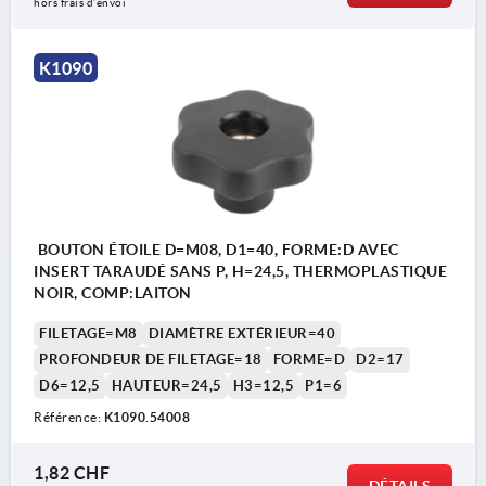
hors frais d’envoi
K1090
BOUTON ÉTOILE D=M08, D1=40, FORME:D AVEC
INSERT TARAUDÉ SANS P, H=24,5, THERMOPLASTIQUE
NOIR, COMP:LAITON
FILETAGE=M8
DIAMÈTRE EXTÉRIEUR=40
PROFONDEUR DE FILETAGE=18
FORME=D
D2=17
D6=12,5
HAUTEUR=24,5
H3=12,5
P1=6
Référence:
K1090.54008
1,82 CHF
DÉTAILS