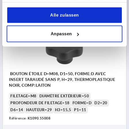
2,00 CHF
haben oder die sie im Rahmen Ihrer Nutzung der Dienste
DÉTAILS
hors TVA 
gesammelt haben.
hors frais d’envoi
Alle zulassen
K1090
Anpassen
BOUTON ÉTOILE D=M08, D1=50, FORME:D AVEC
INSERT TARAUDÉ SANS P, H=29, THERMOPLASTIQUE
NOIR, COMP:LAITON
FILETAGE=M8
DIAMÈTRE EXTÉRIEUR=50
PROFONDEUR DE FILETAGE=18
FORME=D
D2=20
D6=14
HAUTEUR=29
H3=15,5
P1=11
Référence:
K1090.55008