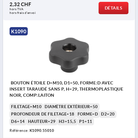
2,32 CHF
DÉTAILS
hors TVA 
hors frais d’envoi
K1090
BOUTON ÉTOILE D=M10, D1=50, FORME:D AVEC
INSERT TARAUDÉ SANS P, H=29, THERMOPLASTIQUE
NOIR, COMP:LAITON
FILETAGE=M10
DIAMÈTRE EXTÉRIEUR=50
PROFONDEUR DE FILETAGE=18
FORME=D
D2=20
D6=14
HAUTEUR=29
H3=15,5
P1=11
Référence:
K1090.55010