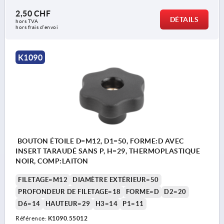
2,50 CHF
DÉTAILS
hors TVA 
hors frais d’envoi
K1090
BOUTON ÉTOILE D=M12, D1=50, FORME:D AVEC
INSERT TARAUDÉ SANS P, H=29, THERMOPLASTIQUE
NOIR, COMP:LAITON
FILETAGE=M12
DIAMÈTRE EXTÉRIEUR=50
PROFONDEUR DE FILETAGE=18
FORME=D
D2=20
D6=14
HAUTEUR=29
H3=14
P1=11
Référence:
K1090.55012