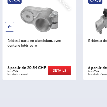
NOUVEAU
K2578
K0490
Brides articulées en aluminium
Brides à pie
à partir de
45,21 CHF
à partir d
DÉTAILS
hors TVA 
hors TVA 
hors frais d’envoi
hors frais d’env