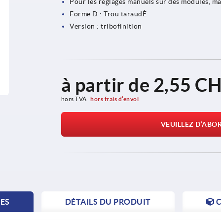
Pour les réglages manuels sur des modules, m
Forme D : Trou taraudÈ
Version : tribofinition
à partir de
2,55 C
hors TVA 
hors frais d’envoi
VEUILLEZ D’ABO
TES
DÉTAILS DU PRODUIT
C