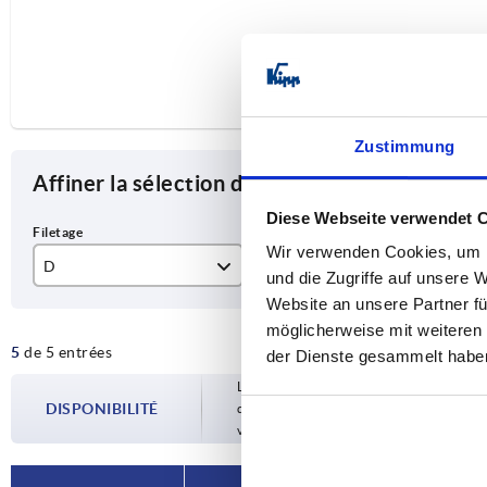
Zustimmung
Affiner la sélection des articles
Diese Webseite verwendet 
Wir verwenden Cookies, um I
D
D1
T
und die Zugriffe auf unsere 
Website an unsere Partner fü
M6
32
10
möglicherweise mit weiteren
5
de 5 entrées
M8
40
13
der Dienste gesammelt habe
Les disponibilités sont mises à jour plusie
M10
50
16
DISPONIBILITÉ
d’expédition confirmée vous est communiqu
votre commande.
M12
63
20
M16
80