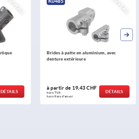
NOUVEAU
NOUVEAU
K0488
, avec
Brides articulées en aluminium, en T
pour tubes ronds
à partir de
36,97 CHF
DÉTAILS
DÉTAILS
hors TVA 
hors frais d’envoi