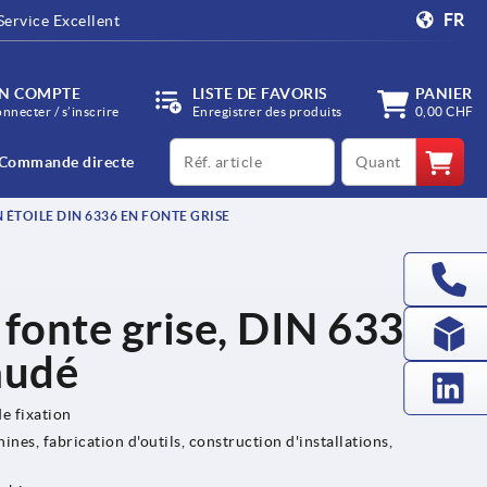
FR
Service Excellent
N COMPTE
LISTE DE FAVORIS
PANIER
onnecter / s’inscrire
Enregistrer des produits
0,00 CHF
productCode
qty
Commande directe
ÉTOILE DIN 6336 EN FONTE GRISE
 fonte grise, DIN 6336,
audé
de fixation
nes, fabrication d'outils, construction d'installations,