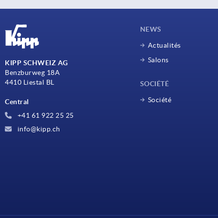
NEWS
Actualités
Salons
KIPP SCHWEIZ AG
Benzburweg 18A
4410 Liestal BL
SOCIÉTÉ
Société
Central
+41 61 922 25 25
info@kipp.ch