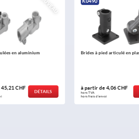
NOUVEAU
K0485
d articulé en plastique
Brides à patte en aluminium
denture extérieure
e
4,06 CHF
à partir de
19,43 CHF
DÉTAILS
hors TVA 
oi
hors frais d’envoi