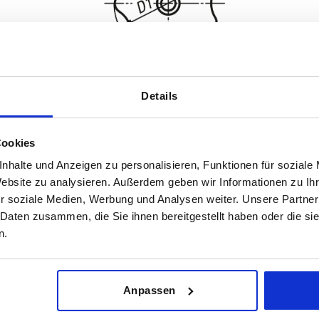
Details
Cookies
nhalte und Anzeigen zu personalisieren, Funktionen für soziale
Forme
Surface du 
Website zu analysieren. Außerdem geben wir Informationen zu I
r soziale Medien, Werbung und Analysen weiter. Unsere Partner
D
tribofinitio
 Daten zusammen, die Sie ihnen bereitgestellt haben oder die s
AGRANDIR LE TABLEAU
n.
urs fois par jour à intervalles réguliers. La date
1-3 jours
ée à l’étape finale, avant la finalisation de
4-20 jours
Anpassen