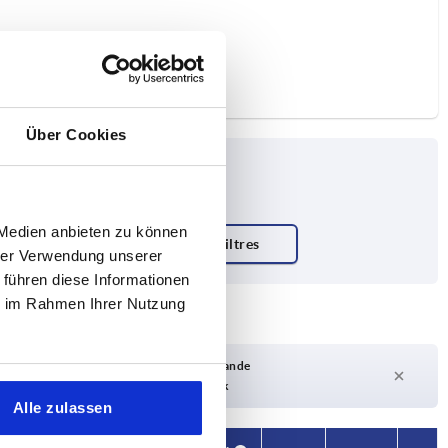
Über Cookies
 Medien anbieten zu können
corps de base
hrer Verwendung unserer
 führen diese Informationen
n
ie im Rahmen Ihrer Nutzung
Délai de livraison sur demande
Actuellement pas en stock
Alle zulassen