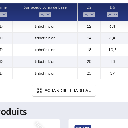
orme
Surface du corps de base
D2
D6
D
tribofinition
12
6,4
D
tribofinition
14
8,4
D
tribofinition
18
10,5
D
tribofinition
20
13
D
tribofinition
25
17
AGRANDIR LE TABLEAU
oduits