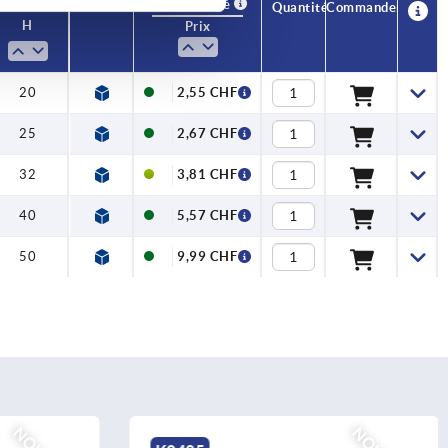
Disponibilité
CAO
Quantité
Commander
H
Prix
20
2,55 CHF
25
2,67 CHF
32
3,81 CHF
40
5,57 CHF
50
9,99 CHF