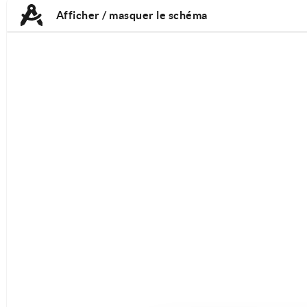
TAB:
TAB:
Afficher / masquer le schéma