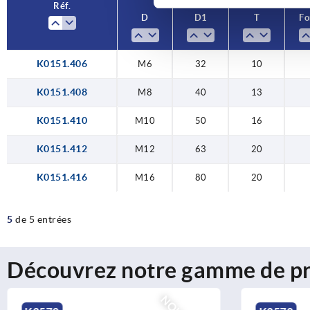
Réf.
D
D1
T
F
K0151.406
M6
32
10
K0151.408
M8
40
13
K0151.410
M10
50
16
K0151.412
M12
63
20
K0151.416
M16
80
20
5
de 5 entrées
Découvrez notre gamme de pr