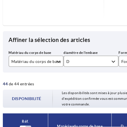
Affiner la sélection des articles
Matériau du corps de base
D
Fo
acier inoxydable
29
A
44
de 44 entrées
zinc
39
B
Les disponibilités sont mises à jour plusie
44
C
DISPONIBILITÉ
d’expédition confirmée vous est communiqu
votre commande.
49
D
59
Réf.
Matériau du corps de base
D