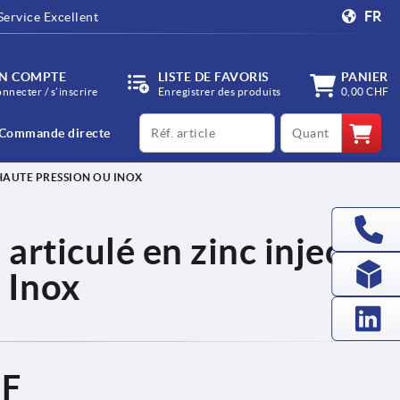
FR
Service Excellent
N COMPTE
LISTE DE FAVORIS
PANIER
onnecter / s’inscrire
Enregistrer des produits
0,00 CHF
productCode
qty
Commande directe
 HAUTE PRESSION OU INOX
articulé en zinc injecté
 Inox
HF