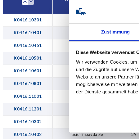
79
99
K0416.10301
zinc
29
119
Zustimmung
K0416.10401
zinc
39
K0416.10451
zinc
44
Diese Webseite verwendet 
K0416.10501
zinc
49
Wir verwenden Cookies, um I
und die Zugriffe auf unsere 
K0416.10601
zinc
59
Website an unsere Partner fü
K0416.10801
zinc
79
möglicherweise mit weiteren
der Dienste gesammelt habe
K0416.11001
zinc
99
K0416.11201
zinc
119
K0416.10302
acier inoxydable
29
K0416.10402
acier inoxydable
39