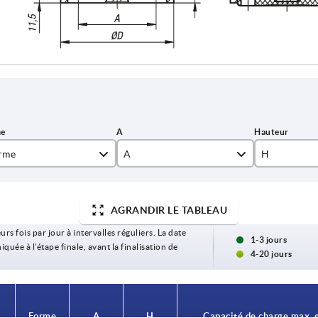
rme
A
H
55
18
AGRANDIR LE TABLEAU
74
20
urs fois par jour à intervalles réguliers. La date
94
1-3 jours
ée à l’étape finale, avant la finalisation de
4-20 jours
Forme
A
H
Capacité de charge max. 