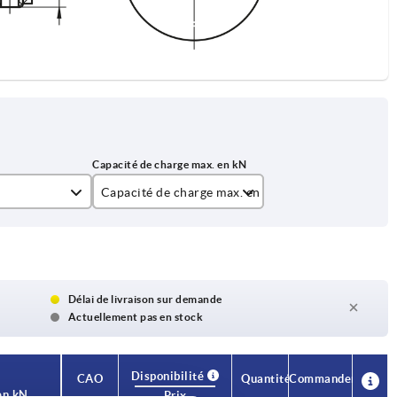
Capacité de charge max. en kN
20
30
35
Délai de livraison sur demande
Actuellement pas en stock
40
Disponibilité
CAO
Quantité
Commander
en kN
Prix