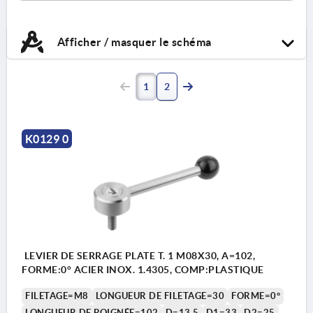
Afficher / masquer le schéma
1
2
K0129 0
LEVIER DE SERRAGE PLATE T. 1 M08X30, A=102,
FORME:0° ACIER INOX. 1.4305, COMP:PLASTIQUE
FILETAGE=M8
LONGUEUR DE FILETAGE=30
FORME=0°
LONGUEUR DE POIGNÉE=102
D=13,5
D1=33
D2=25