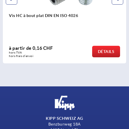
Poignées indexables
à partir de
9,44 CHF
S
DÉTAI
hors TVA 
hors frais d’envoi
KIPP SCHWEIZ AG
Benzburweg 18A