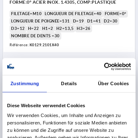
FORME:0° ACIER INOX. 1.4305, COMP:PLASTIQUE
FILETAGE=M10
LONGUEUR DE FILETAGE=40
FORME=0°
LONGUEUR DE POIGNÉE=131
D=19
D1=41
D2=30
D3=12
H=22
H1=2
H2=13,5
H3=26
NOMBRE DE DENTS =30
Référence:
K0129.2101X40
36,73 CHF
DÉTAILS
hors TVA 
hors frais d’envoi
Zustimmung
Details
Über Cookies
K0129 0
Diese Webseite verwendet Cookies
Wir verwenden Cookies, um Inhalte und Anzeigen zu
personalisieren, Funktionen für soziale Medien anbieten
zu können und die Zugriffe auf unsere Website zu
analysieren. Außerdem geben wir Informationen zu Ihrer