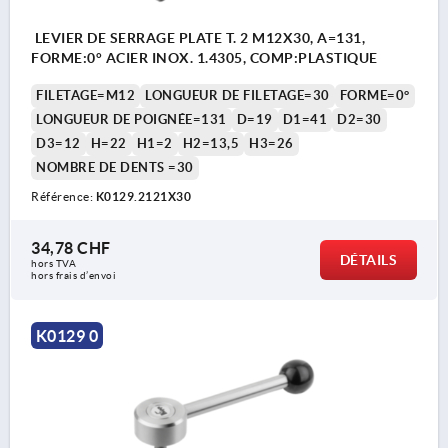
LEVIER DE SERRAGE PLATE T. 2 M12X30, A=131,
FORME:0° ACIER INOX. 1.4305, COMP:PLASTIQUE
FILETAGE=M12
LONGUEUR DE FILETAGE=30
FORME=0°
LONGUEUR DE POIGNÉE=131
D=19
D1=41
D2=30
D3=12
H=22
H1=2
H2=13,5
H3=26
NOMBRE DE DENTS =30
Référence:
K0129.2121X30
34,78 CHF
DÉTAILS
hors TVA 
hors frais d’envoi
K0129 0