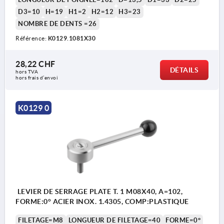
D3=10
H=19
H1=2
H2=12
H3=23
NOMBRE DE DENTS =26
Référence:
K0129.1081X30
28,22 CHF
DÉTAILS
hors TVA 
1) Bout plat chanfreiné DIN EN ISO 4753
hors frais d’envoi
K0129 0
LEVIER DE SERRAGE PLATE T. 1 M08X40, A=102,
FORME:0° ACIER INOX. 1.4305, COMP:PLASTIQUE
FILETAGE=M8
LONGUEUR DE FILETAGE=40
FORME=0°