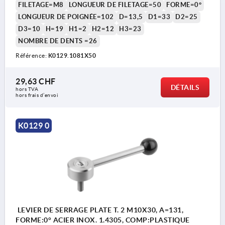
FILETAGE=M8
LONGUEUR DE FILETAGE=50
FORME=0°
LONGUEUR DE POIGNÉE=102
D=13,5
D1=33
D2=25
D3=10
H=19
H1=2
H2=12
H3=23
NOMBRE DE DENTS =26
Référence:
K0129.1081X50
29,63 CHF
DÉTAILS
hors TVA 
hors frais d’envoi
K0129 0
LEVIER DE SERRAGE PLATE T. 2 M10X30, A=131,
FORME:0° ACIER INOX. 1.4305, COMP:PLASTIQUE