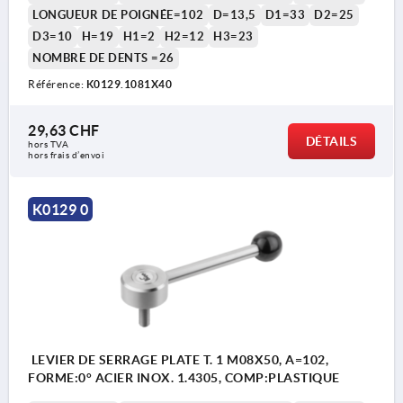
LONGUEUR DE POIGNÉE=102
D=13,5
D1=33
D2=25
D3=10
H=19
H1=2
H2=12
H3=23
NOMBRE DE DENTS =26
Référence:
K0129.1081X40
29,63 CHF
DÉTAILS
hors TVA 
hors frais d’envoi
K0129 0
LEVIER DE SERRAGE PLATE T. 1 M08X50, A=102,
FORME:0° ACIER INOX. 1.4305, COMP:PLASTIQUE