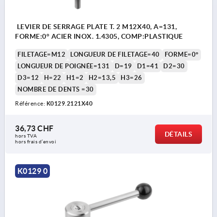
LEVIER DE SERRAGE PLATE T. 2 M12X40, A=131,
FORME:0° ACIER INOX. 1.4305, COMP:PLASTIQUE
FILETAGE=M12
LONGUEUR DE FILETAGE=40
FORME=0°
LONGUEUR DE POIGNÉE=131
D=19
D1=41
D2=30
D3=12
H=22
H1=2
H2=13,5
H3=26
NOMBRE DE DENTS =30
Référence:
K0129.2121X40
36,73 CHF
DÉTAILS
hors TVA 
hors frais d’envoi
K0129 0