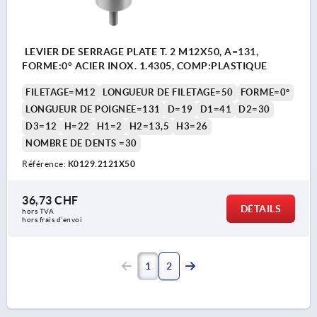
LEVIER DE SERRAGE PLATE T. 2 M12X50, A=131,
FORME:0° ACIER INOX. 1.4305, COMP:PLASTIQUE
FILETAGE=M12
LONGUEUR DE FILETAGE=50
FORME=0°
LONGUEUR DE POIGNÉE=131
D=19
D1=41
D2=30
D3=12
H=22
H1=2
H2=13,5
H3=26
NOMBRE DE DENTS =30
Référence:
K0129.2121X50
36,73 CHF
DÉTAILS
hors TVA 
hors frais d’envoi
1
2