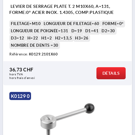
LEVIER DE SERRAGE PLATE T. 2 M10X60, A=131,
FORME:0° ACIER INOX. 1.4305, COMP:PLASTIQUE
FILETAGE=M10
LONGUEUR DE FILETAGE=60
FORME=0°
LONGUEUR DE POIGNÉE=131
D=19
D1=41
D2=30
D3=12
H=22
H1=2
H2=13,5
H3=26
NOMBRE DE DENTS =30
Référence:
K0129.2101X60
36,73 CHF
DÉTAILS
hors TVA 
hors frais d’envoi
K0129 0