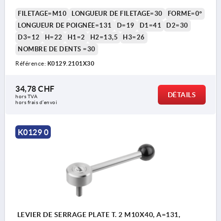
FILETAGE=M10
LONGUEUR DE FILETAGE=30
FORME=0°
LONGUEUR DE POIGNÉE=131
D=19
D1=41
D2=30
D3=12
H=22
H1=2
H2=13,5
H3=26
NOMBRE DE DENTS =30
Référence:
K0129.2101X30
34,78 CHF
DÉTAILS
hors TVA 
hors frais d’envoi
K0129 0
LEVIER DE SERRAGE PLATE T. 2 M10X40, A=131,