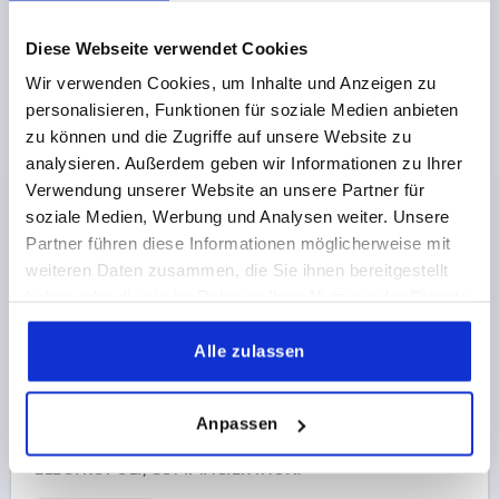
PROFONDEUR DE FILETAGE=17
D=19
D1=28
D2=20
Diese Webseite verwendet Cookies
H=40,5
H1=12
HAUTEUR DE POIGNÉE=65
H4=68,5
NOMBRE DE DENTS =24
Wir verwenden Cookies, um Inhalte und Anzeigen zu
Référence:
K0121.1110
personalisieren, Funktionen für soziale Medien anbieten
zu können und die Zugriffe auf unsere Website zu
35,92 CHF
analysieren. Außerdem geben wir Informationen zu Ihrer
DÉTAILS
hors TVA 
Verwendung unserer Website an unsere Partner für
hors frais d’envoi
soziale Medien, Werbung und Analysen weiter. Unsere
Partner führen diese Informationen möglicherweise mit
K0121
weiteren Daten zusammen, die Sie ihnen bereitgestellt
haben oder die sie im Rahmen Ihrer Nutzung der Dienste
gesammelt haben.
Alle zulassen
Anpassen
MANETTE INDEXABLE T. 1 M12 ACIER INOX.,
ELECTROPOLI, COMP:ACIER INOX.