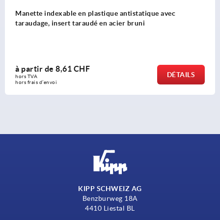
nette indexable en plastique antistatique avec
raudage, insert taraudé en acier bruni
partir de
8,61 CHF
DÉTAILS
rs TVA 
s frais d’envoi
KIPP SCHWEIZ AG
Benzburweg 18A
4410 Liestal BL