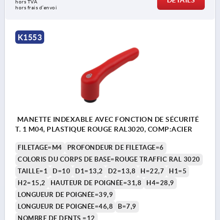
DÉTAILS
hors TVA 
hors frais d’envoi
K1553
MANETTE INDEXABLE AVEC FONCTION DE SÉCURITÉ
T. 1 M04, PLASTIQUE ROUGE RAL3020, COMP:ACIER
FILETAGE=M4
PROFONDEUR DE FILETAGE=6
COLORIS DU CORPS DE BASE=ROUGE TRAFFIC RAL 3020
TAILLE=1
D=10
D1=13,2
D2=13,8
H=22,7
H1=5
H2=15,2
HAUTEUR DE POIGNÉE=31,8
H4=28,9
LONGUEUR DE POIGNÉE=39,9
LONGUEUR DE POIGNÉE=46,8
B=7,9
NOMBRE DE DENTS =12