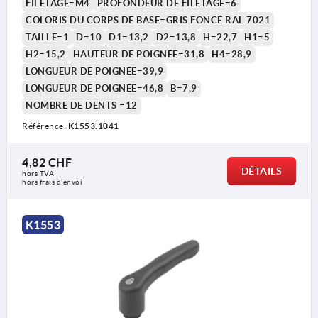
FILETAGE=M4
PROFONDEUR DE FILETAGE=6
COLORIS DU CORPS DE BASE=GRIS FONCÉ RAL 7021
TAILLE=1
D=10
D1=13,2
D2=13,8
H=22,7
H1=5
H2=15,2
HAUTEUR DE POIGNÉE=31,8
H4=28,9
LONGUEUR DE POIGNÉE=39,9
LONGUEUR DE POIGNÉE=46,8
B=7,9
NOMBRE DE DENTS =12
Référence:
K1553.1041
4,82 CHF
DÉTAILS
hors TVA 
hors frais d’envoi
K1553