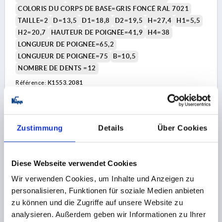
COLORIS DU CORPS DE BASE=GRIS FONCÉ RAL 7021
TAILLE=2
D=13,5
D1=18,8
D2=19,5
H=27,4
H1=5,5
H2=20,7
HAUTEUR DE POIGNÉE=41,9
H4=38
LONGUEUR DE POIGNÉE=65,2
LONGUEUR DE POIGNÉE=75
B=10,5
NOMBRE DE DENTS =12
Référence:
K1553.2081
5,67 CHF
DÉTAILS
hors TVA 
hors frais d’envoi
Zustimmung
Details
Über Cookies
K1553
Diese Webseite verwendet Cookies
Wir verwenden Cookies, um Inhalte und Anzeigen zu
personalisieren, Funktionen für soziale Medien anbieten
zu können und die Zugriffe auf unsere Website zu
analysieren. Außerdem geben wir Informationen zu Ihrer