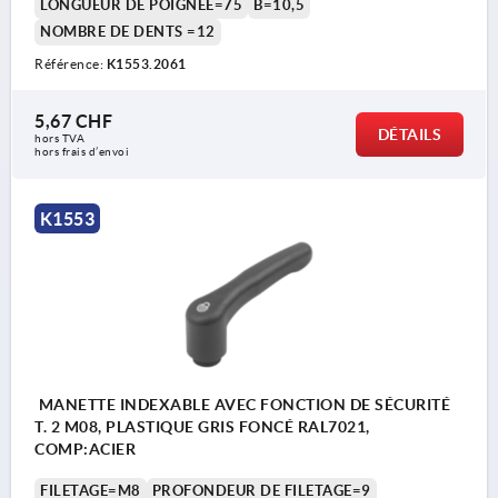
LONGUEUR DE POIGNÉE=75
B=10,5
NOMBRE DE DENTS =12
Référence:
K1553.2061
5,67 CHF
DÉTAILS
hors TVA 
hors frais d’envoi
K1553
MANETTE INDEXABLE AVEC FONCTION DE SÉCURITÉ
T. 2 M08, PLASTIQUE GRIS FONCÉ RAL7021,
COMP:ACIER
FILETAGE=M8
PROFONDEUR DE FILETAGE=9