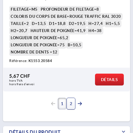
FILETAGE=M5
PROFONDEUR DE FILETAGE=8
COLORIS DU CORPS DE BASE=ROUGE TRAFFIC RAL 3020
TAILLE=2
D=13,5
D1=18,8
D2=19,5
H=27,4
H1=5,5
H2=20,7
HAUTEUR DE POIGNÉE=41,9
H4=38
LONGUEUR DE POIGNÉE=65,2
LONGUEUR DE POIGNÉE=75
B=10,5
NOMBRE DE DENTS =12
Référence:
K1553.20584
5,67 CHF
DÉTAILS
hors TVA 
hors frais d’envoi
1
2
DÉTAILS DU PRODUIT