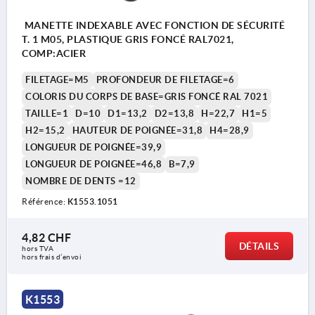
MANETTE INDEXABLE AVEC FONCTION DE SÉCURITÉ
T. 1 M05, PLASTIQUE GRIS FONCÉ RAL7021,
COMP:ACIER
FILETAGE=M5
PROFONDEUR DE FILETAGE=6
COLORIS DU CORPS DE BASE=GRIS FONCÉ RAL 7021
TAILLE=1
D=10
D1=13,2
D2=13,8
H=22,7
H1=5
H2=15,2
HAUTEUR DE POIGNÉE=31,8
H4=28,9
LONGUEUR DE POIGNÉE=39,9
LONGUEUR DE POIGNÉE=46,8
B=7,9
NOMBRE DE DENTS =12
Référence:
K1553.1051
4,82 CHF
DÉTAILS
hors TVA 
hors frais d’envoi
K1553