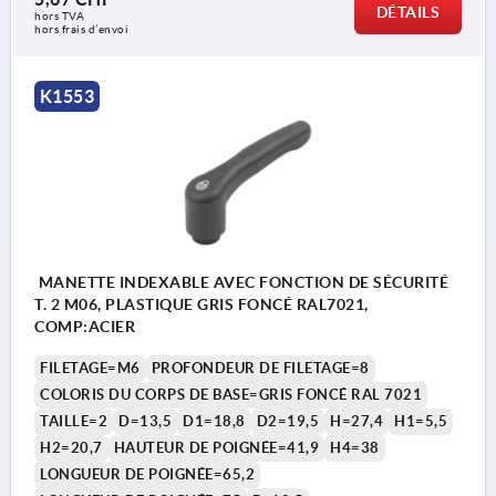
DÉTAILS
hors TVA 
hors frais d’envoi
K1553
MANETTE INDEXABLE AVEC FONCTION DE SÉCURITÉ
T. 2 M06, PLASTIQUE GRIS FONCÉ RAL7021,
COMP:ACIER
FILETAGE=M6
PROFONDEUR DE FILETAGE=8
COLORIS DU CORPS DE BASE=GRIS FONCÉ RAL 7021
TAILLE=2
D=13,5
D1=18,8
D2=19,5
H=27,4
H1=5,5
H2=20,7
HAUTEUR DE POIGNÉE=41,9
H4=38
LONGUEUR DE POIGNÉE=65,2