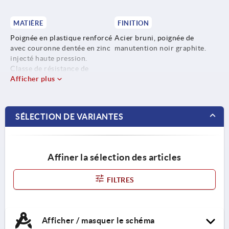
MATIÈRE
FINITION
Poignée en plastique renforcé
Acier bruni, poignée de
avec couronne dentée en zinc
manutention noir graphite.
injecté haute pression.
Classe de résistance de
l'acier : 5.8.
Afficher plus
SÉLECTION DE VARIANTES
Affiner la sélection des articles
FILTRES
Afficher / masquer le schéma