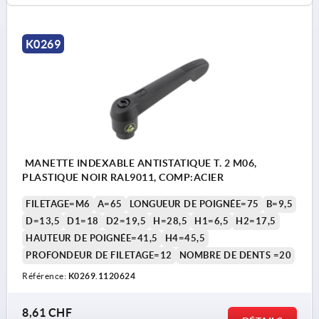
K0269
MANETTE INDEXABLE ANTISTATIQUE T. 2 M06,
PLASTIQUE NOIR RAL9011, COMP:ACIER
FILETAGE=M6
A=65
LONGUEUR DE POIGNÉE=75
B=9,5
D=13,5
D1=18
D2=19,5
H=28,5
H1=6,5
H2=17,5
HAUTEUR DE POIGNÉE=41,5
H4=45,5
PROFONDEUR DE FILETAGE=12
NOMBRE DE DENTS =20
Référence:
K0269.1120624
8,61 CHF