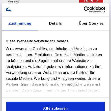
DÉTAILS
hors TVA 
hors frais d’envoi
K0269
Zustimmung
Details
Über Cookies
Diese Webseite verwendet Cookies
Wir verwenden Cookies, um Inhalte und Anzeigen zu
personalisieren, Funktionen für soziale Medien anbieten
zu können und die Zugriffe auf unsere Website zu
MANETTE INDEXABLE ANTISTATIQUE T. 2 M08,
PLASTIQUE NOIR RAL9011, COMP:ACIER
analysieren. Außerdem geben wir Informationen zu Ihrer
Verwendung unserer Website an unsere Partner für
FILETAGE=M8
A=65
LONGUEUR DE POIGNÉE=75
B=9,5
soziale Medien, Werbung und Analysen weiter. Unsere
D=13,5
D1=18
D2=19,5
H=28,5
H1=6,5
H2=17,5
Partner führen diese Informationen möglicherweise mit
HAUTEUR DE POIGNÉE=41,5
H4=45,5
weiteren Daten zusammen, die Sie ihnen bereitgestellt
PROFONDEUR DE FILETAGE=12
NOMBRE DE DENTS =20
haben oder die sie im Rahmen Ihrer Nutzung der Dienste
Référence:
K0269.1120824
gesammelt haben.
Alle zulassen