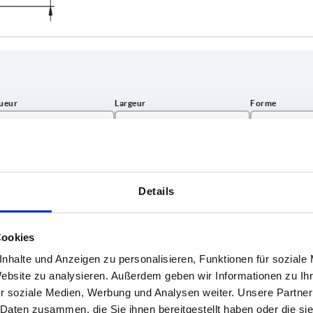
B
Forme
116
A
AGRANDIR LE TABLEAU
B
Details
urs fois par jour à intervalles réguliers. La date
1-3 jours
ée à l’étape finale, avant la finalisation de
4-20 jours
Cookies
nhalte und Anzeigen zu personalisieren, Funktionen für soziale
Website zu analysieren. Außerdem geben wir Informationen zu I
B
Forme
Préréglage
contacts
Position de
F1 
r soziale Medien, Werbung und Analysen weiter. Unsere Partner
raccordement
 Daten zusammen, die Sie ihnen bereitgestellt haben oder die s