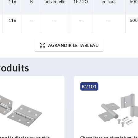
116
B
universelle
1F / 2O
en haut
500
116
—
—
—
—
500
AGRANDIR LE TABLEAU
oduits
K2101
K1347
Charnières en aluminium, internes, avec
Charnières de