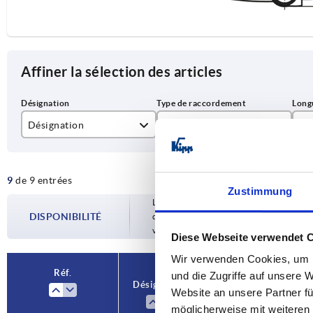
Affiner la sélection des articles
Désignation
Type de raccordement
A
Charnière de sécurité
conecteur
78
9
de 9 entrées
Charnière supplémentaire
câble
Zustimmung
Les disponibilités sont mises à jour plusie
DISPONIBILITÉ
d’expédition confirmée vous est communiqu
votre commande.
Diese Webseite verwendet 
Wir verwenden Cookies, um I
Réf.
und die Zugriffe auf unsere 
Désignation
Type de
A
Website an unsere Partner fü
raccordement
möglicherweise mit weiteren