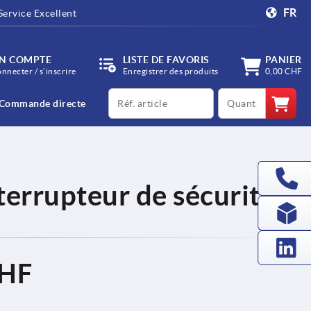
FR
Service Excellent
N COMPTE
LISTE DE FAVORIS
PANIER
onnecter / s’inscrire
Enregistrer des produits
0,00 CHF
productCode
qty
Commande directe
terrupteur de sécurité
CHF