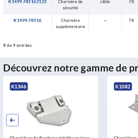
K1499.781162122
Charnière de
câble
78
sécurité
K1499.78116
Charnière
—
78
supplémentaire
9
de 9 entrées
Découvrez notre gamme de pr
K1082
 en inox
Charnières en tôle d'acier ou en tôle