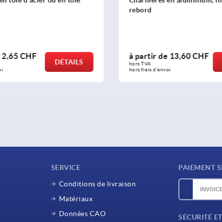
rebord
inox
à partir de
13,60 CHF
à partir de
DÉTAILS
hors TVA 
hors TVA 
hors frais d’envoi
hors frais d’envoi
SERVICE
PAIEMENT S
Conditions de livraison
Matériaux
Données CAO
SÉCURITÉ E