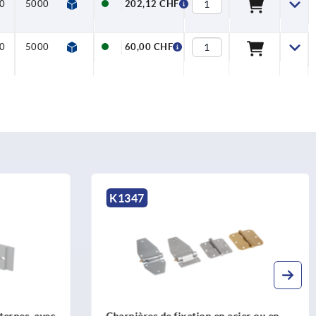
0
5000
202,12 CHF
0
5000
60,00 CHF
K1005
 fixation en acier ou en
Charnière en plastique avec i