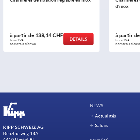
d'inox
à partir de
2,65 CHF
TAILS
DÉTAILS
hors TVA 
hors frais d’envoi
NEWS
Actualités
Salons
KIPP SCHWEIZ AG
Benzburweg 18A
4410 Liestal BL