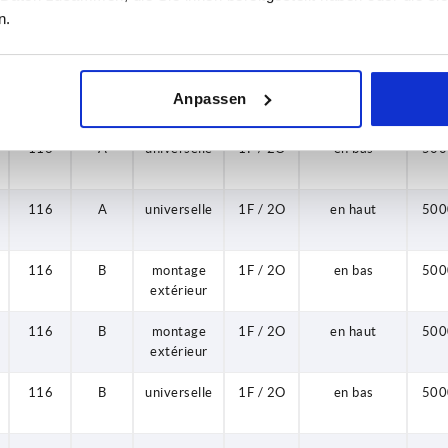
n.
116
A
montage
1F / 2O
en bas
500
extérieur
116
A
montage
1F / 2O
en haut
500
Anpassen
extérieur
116
A
universelle
1F / 2O
en bas
500
116
A
universelle
1F / 2O
en haut
500
116
B
montage
1F / 2O
en bas
500
extérieur
116
B
montage
1F / 2O
en haut
500
extérieur
116
B
universelle
1F / 2O
en bas
500