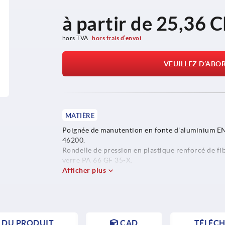
à partir de
25,36 
hors TVA 
hors frais d’envoi
VEUILLEZ D’ABO
MATIÈRE
Poignée de manutention en fonte d'aluminium E
46200.
Rondelle de pression en plastique renforcé de fi
verre PA 66 GF 35-X.
Axe d'articulation en Inox.
Afficher plus
Tirant, rondelle, mandrin de centrage expansible
rondelle ressort en acier.
S DU PRODUIT
CAD
TÉLÉC