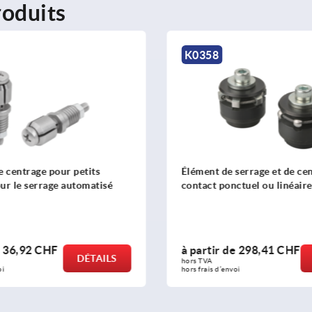
oduits
K0358
 centrage pour petits
Élément de serrage et de ce
our le serrage automatisé
contact ponctuel ou linéaire
e
36,92 CHF
à partir de
298,41 CHF
DÉTAILS
hors TVA 
oi
hors frais d’envoi