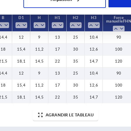
B
D1
H
H1
H2
H3
Force
manuelle FH 
14,4
12
9
13
25
10,4
90
18
15,4
11,2
17
30
12,6
100
21,5
18,1
14,5
22
35
14,7
120
14,4
12
9
13
25
10,4
90
18
15,4
11,2
17
30
12,6
100
21,5
18,1
14,5
22
35
14,7
120
AGRANDIR LE TABLEAU