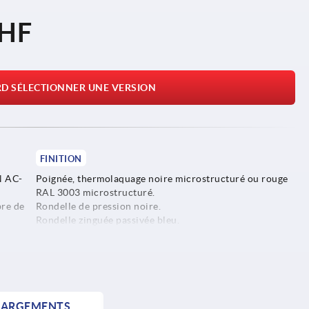
CHF
RD SÉLECTIONNER UNE VERSION
FINITION
N AC-
Poignée, thermolaquage noire microstructuré ou rouge
RAL 3003 microstructuré.
bre de
Rondelle de pression noire.
Rondelle zinguée passivée bleu.
Tirant et mandrin de centrage expansible brunis.
 et
HARGEMENTS