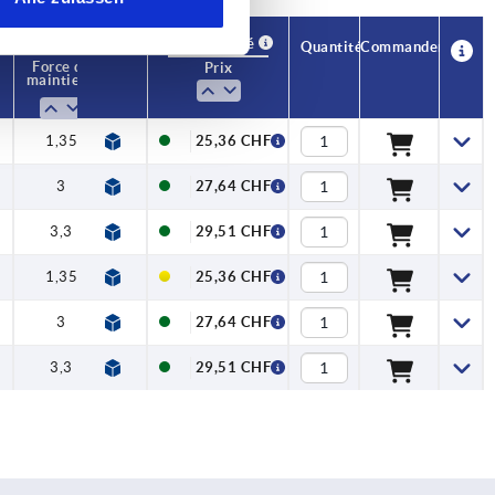
Disponibilité
CAO
Quantité
Commander
Force de
Prix
N
maintien F
kN
1,35
25,36 CHF
3
27,64 CHF
3,3
29,51 CHF
1,35
25,36 CHF
3
27,64 CHF
3,3
29,51 CHF