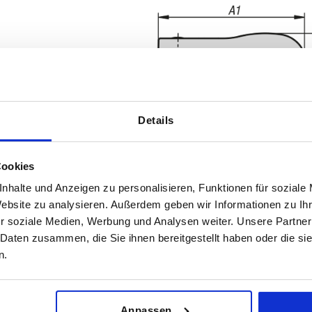
Details
Cookies
nhalte und Anzeigen zu personalisieren, Funktionen für soziale
A1
B
Website zu analysieren. Außerdem geben wir Informationen zu I
r soziale Medien, Werbung und Analysen weiter. Unsere Partner
,2
41,7
14,4
 Daten zusammen, die Sie ihnen bereitgestellt haben oder die s
AGRANDIR LE TABLEAU
,3
59,1
18
n.
urs fois par jour à intervalles réguliers. La date
,4
79,2
21,5
1-3 jours
ée à l’étape finale, avant la finalisation de
4-20 jours
Anpassen