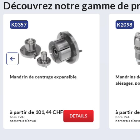
Découvrez notre gamme de pr
K0357
K2098
Mandrin de centrage expansible
Mandrins de
alésages, p
à partir de
101,44 CHF
à partir d
DÉTAILS
hors TVA 
hors TVA 
hors frais d’envoi
hors frais d’env