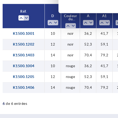
Réf.
D
Couleur
A
A1
du
levier
K1500.1001
10
noir
36,2
41,7
K1500.1202
12
noir
52,3
59,1
K1500.1403
14
noir
70,4
79,2
K1500.1004
10
rouge
36,2
41,7
K1500.1205
12
rouge
52,3
59,1
K1500.1406
14
rouge
70,4
79,2
6
de 6 entrées