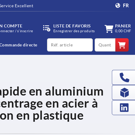
FR
Service Excellent
N COMPTE
LISTE DE FAVORIS
PANIER
onnecter / s’inscrire
Enregistrer des produits
0,00 CHF
productCode
qty
Commande directe
rapide en aluminium
entrage en acier à
ion en plastique