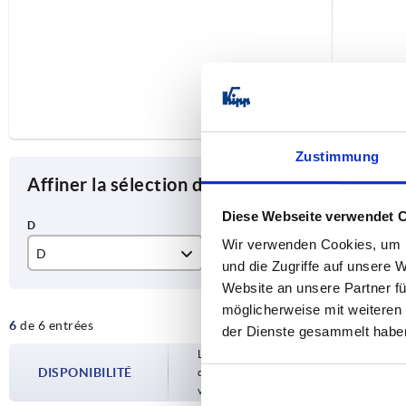
Zustimmung
Affiner la sélection des articles
Diese Webseite verwendet 
Wir verwenden Cookies, um I
D
Couleur du levier
A
und die Zugriffe auf unsere 
Website an unsere Partner fü
10
noir
36
möglicherweise mit weiteren
6
de 6 entrées
12
rouge
52
der Dienste gesammelt habe
Les disponibilités sont mises à jour plusie
14
70
DISPONIBILITÉ
d’expédition confirmée vous est communiqu
votre commande.