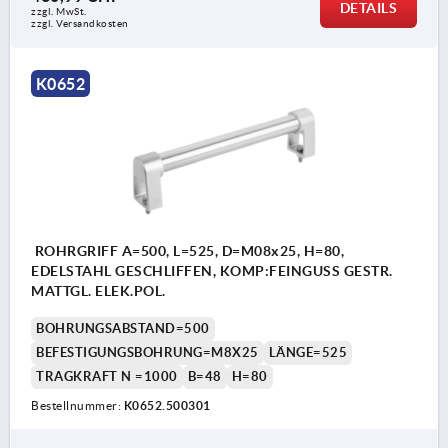
DETAILS
zzgl. MwSt.
zzgl. Versandkosten
K0652
ROHRGRIFF A=500, L=525, D=M08x25, H=80,
EDELSTAHL GESCHLIFFEN, KOMP:FEINGUSS GESTR.
MATTGL. ELEK.POL.
BOHRUNGSABSTAND=500
BEFESTIGUNGSBOHRUNG=M8X25
LÄNGE=525
TRAGKRAFT N =1000
B=48
H=80
Bestellnummer:
K0652.500301