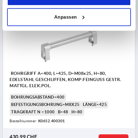
zzgl. Versandkosten
Anpassen
K0652
ROHRGRIFF A=400, L=425, D=M08x25, H=80,
EDELSTAHL GESCHLIFFEN, KOMP:FEINGUSS GESTR.
MATTGL. ELEK.POL.
BOHRUNGSABSTAND=400
BEFESTIGUNGSBOHRUNG=M8X25
LÄNGE=425
TRAGKRAFT N =1000
B=48
H=80
Bestellnummer:
K0652.400301
430,99 CHF