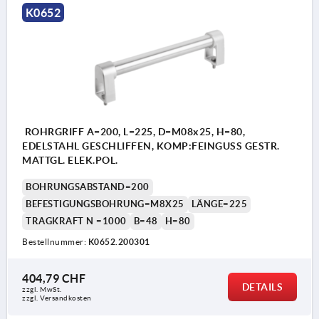
K0652
ROHRGRIFF A=200, L=225, D=M08x25, H=80,
EDELSTAHL GESCHLIFFEN, KOMP:FEINGUSS GESTR.
MATTGL. ELEK.POL.
BOHRUNGSABSTAND=200
BEFESTIGUNGSBOHRUNG=M8X25
LÄNGE=225
TRAGKRAFT N =1000
B=48
H=80
Bestellnummer:
K0652.200301
404,79 CHF
DETAILS
zzgl. MwSt.
zzgl. Versandkosten