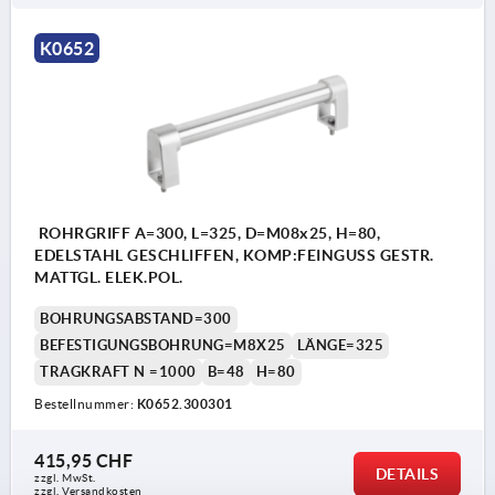
K0652
ROHRGRIFF A=300, L=325, D=M08x25, H=80,
EDELSTAHL GESCHLIFFEN, KOMP:FEINGUSS GESTR.
MATTGL. ELEK.POL.
BOHRUNGSABSTAND=300
BEFESTIGUNGSBOHRUNG=M8X25
LÄNGE=325
TRAGKRAFT N =1000
B=48
H=80
Bestellnummer:
K0652.300301
415,95 CHF
DETAILS
zzgl. MwSt.
zzgl. Versandkosten