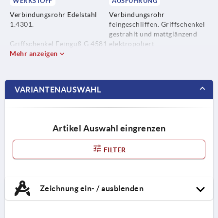
WERKSTOFF
AUSFÜHRUNG
Verbindungsrohr Edelstahl
Verbindungsrohr
1.4301.
feingeschliffen. Griffschenkel
gestrahlt und mattglänzend
Griffschenkel Feinguß G 4581.
elektropoliert.
Mehr anzeigen
Befestigungsmaterial
Edelstahl 1.4301.
VARIANTENAUSWAHL
Klemm- und Dichtungsring
aus Silikon-Kautschuk in
Lebensmittelgüte, längerfristig
temperaturbeständig von -60
Artikel Auswahl eingrenzen
°C bis +200 °C.
FILTER
Zeichnung ein- / ausblenden