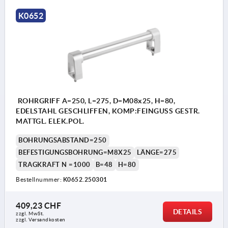
K0652
ROHRGRIFF A=250, L=275, D=M08x25, H=80,
EDELSTAHL GESCHLIFFEN, KOMP:FEINGUSS GESTR.
MATTGL. ELEK.POL.
BOHRUNGSABSTAND=250
BEFESTIGUNGSBOHRUNG=M8X25
LÄNGE=275
TRAGKRAFT N =1000
B=48
H=80
Bestellnummer:
K0652.250301
409,23 CHF
DETAILS
zzgl. MwSt.
zzgl. Versandkosten