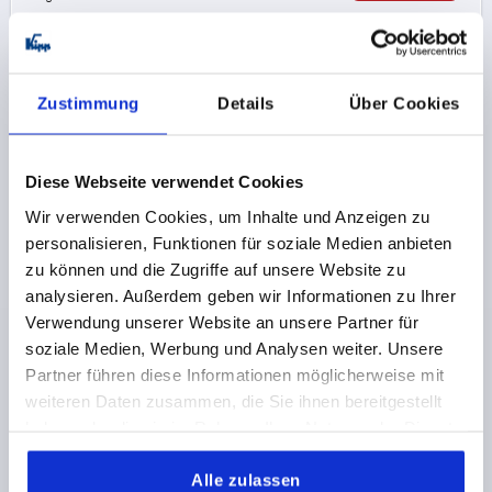
K0652
Zustimmung
Details
Über Cookies
Diese Webseite verwendet Cookies
Wir verwenden Cookies, um Inhalte und Anzeigen zu
personalisieren, Funktionen für soziale Medien anbieten
ROHRGRIFF A=350, L=375, D=M08x25, H=80,
zu können und die Zugriffe auf unsere Website zu
EDELSTAHL GESCHLIFFEN, KOMP:FEINGUSS GESTR.
MATTGL. ELEK.POL.
analysieren. Außerdem geben wir Informationen zu Ihrer
Verwendung unserer Website an unsere Partner für
BOHRUNGSABSTAND=350
soziale Medien, Werbung und Analysen weiter. Unsere
BEFESTIGUNGSBOHRUNG=M8X25
LÄNGE=375
Partner führen diese Informationen möglicherweise mit
TRAGKRAFT N =1000
B=48
H=80
weiteren Daten zusammen, die Sie ihnen bereitgestellt
Bestellnummer:
K0652.350301
haben oder die sie im Rahmen Ihrer Nutzung der Dienste
gesammelt haben.
423,71 CHF
Alle zulassen
DETAILS
zzgl. MwSt.