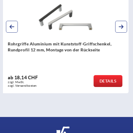
Rohrgriffe Aluminium abgewinkelt mit Kunststoff-
Griffschenkel
ab
15,26 CHF
S
DETAI
zzgl. MwSt.
zzgl. Versandkosten