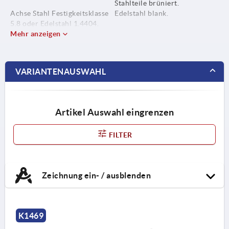
Stahlteile brüniert.
Achse Stahl Festigkeitsklasse
Edelstahl blank.
5.8 oder Edelstahl 1.4404.
Mehr anzeigen
Spannstift Federstahl oder
Edelstahl 1.4310.
VARIANTENAUSWAHL
Druckfeder Federstahl oder
Edelstahl 1.4568.
Artikel Auswahl eingrenzen
FILTER
Zeichnung ein- / ausblenden
K1469