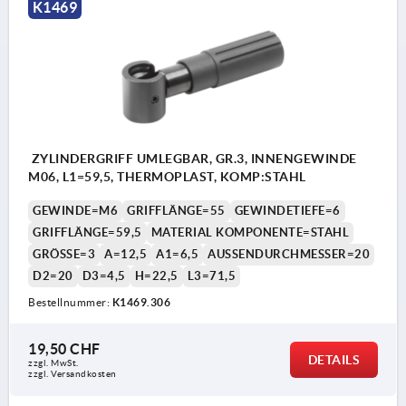
K1469
ZYLINDERGRIFF UMLEGBAR, GR.3, INNENGEWINDE
M06, L1=59,5, THERMOPLAST, KOMP:STAHL
GEWINDE=M6
GRIFFLÄNGE=55
GEWINDETIEFE=6
GRIFFLÄNGE=59,5
MATERIAL KOMPONENTE=STAHL
GRÖSSE=3
A=12,5
A1=6,5
AUSSENDURCHMESSER=20
D2=20
D3=4,5
H=22,5
L3=71,5
Bestellnummer:
K1469.306
19,50 CHF
DETAILS
zzgl. MwSt.
zzgl. Versandkosten