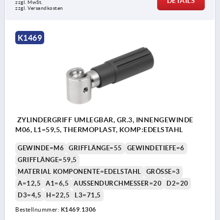
DETAILS
zzgl. MwSt.
zzgl. Versandkosten
K1469
ZYLINDERGRIFF UMLEGBAR, GR.3, INNENGEWINDE
M06, L1=59,5, THERMOPLAST, KOMP:EDELSTAHL
GEWINDE=M6
GRIFFLÄNGE=55
GEWINDETIEFE=6
GRIFFLÄNGE=59,5
MATERIAL KOMPONENTE=EDELSTAHL
GRÖSSE=3
A=12,5
A1=6,5
AUSSENDURCHMESSER=20
D2=20
D3=4,5
H=22,5
L3=71,5
Bestellnummer:
K1469.1306