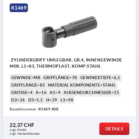
K1469
ZYLINDERGRIFF UMLEGBAR, GR.4, INNENGEWINDE
M08, L1=83, THERMOPLAST, KOMP:STAHL
GEWINDE=M8
GRIFFLÄNGE=70
GEWINDETIEFE=6,5
GRIFFLÄNGE=83
MATERIAL KOMPONENTE=STAHL
GRÖSSE=4
A=16
A1=9
AUSSENDURCHMESSER=25
D2=26
D3=5,5
H=29
L3=98
Bestellnummer:
K1469.408
22,37 CHF
DETAILS
zzgl. MwSt.
zzgl. Versandkosten