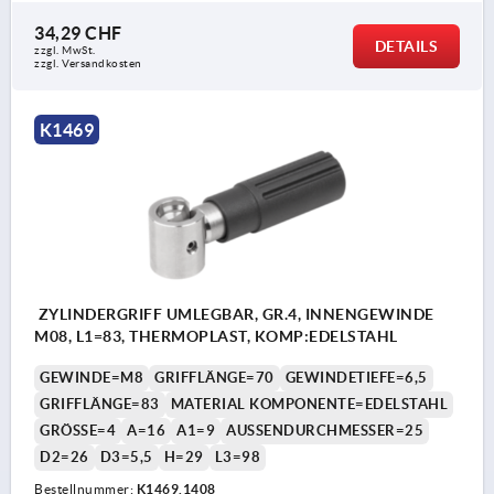
34,29 CHF
DETAILS
zzgl. MwSt.
zzgl. Versandkosten
K1469
ZYLINDERGRIFF UMLEGBAR, GR.4, INNENGEWINDE
M08, L1=83, THERMOPLAST, KOMP:EDELSTAHL
GEWINDE=M8
GRIFFLÄNGE=70
GEWINDETIEFE=6,5
GRIFFLÄNGE=83
MATERIAL KOMPONENTE=EDELSTAHL
GRÖSSE=4
A=16
A1=9
AUSSENDURCHMESSER=25
D2=26
D3=5,5
H=29
L3=98
Bestellnummer:
K1469.1408