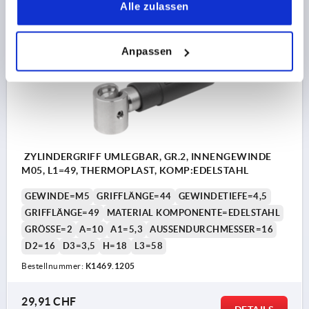
Alle zulassen
K1469
Anpassen
ZYLINDERGRIFF UMLEGBAR, GR.2, INNENGEWINDE
M05, L1=49, THERMOPLAST, KOMP:EDELSTAHL
GEWINDE=M5
GRIFFLÄNGE=44
GEWINDETIEFE=4,5
GRIFFLÄNGE=49
MATERIAL KOMPONENTE=EDELSTAHL
GRÖSSE=2
A=10
A1=5,3
AUSSENDURCHMESSER=16
D2=16
D3=3,5
H=18
L3=58
Bestellnummer:
K1469.1205
29,91 CHF