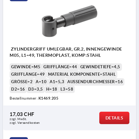
ZYLINDERGRIFF UMLEGBAR, GR.2, INNENGEWINDE
M05, L1=49, THERMOPLAST, KOMP:STAHL
GEWINDE=M5
GRIFFLÄNGE=44
GEWINDETIEFE=4,5
GRIFFLÄNGE=49
MATERIAL KOMPONENTE=STAHL
GRÖSSE=2
A=10
A1=5,3
AUSSENDURCHMESSER=16
D2=16
D3=3,5
H=18
L3=58
Bestellnummer:
K1469.205
17,03 CHF
DETAILS
zzgl. MwSt.
zzgl. Versandkosten