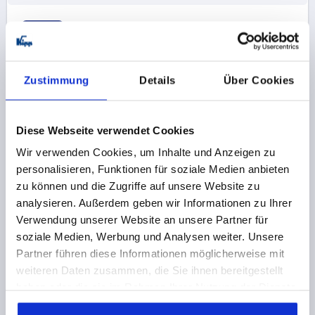
K1469
Zustimmung
Details
Über Cookies
Diese Webseite verwendet Cookies
ZYLINDERGRIFF UMLEGBAR, GR.1, INNENGEWINDE
Wir verwenden Cookies, um Inhalte und Anzeigen zu
M04, L1=40, THERMOPLAST, KOMP:EDELSTAHL
personalisieren, Funktionen für soziale Medien anbieten
zu können und die Zugriffe auf unsere Website zu
GEWINDE=M4
GRIFFLÄNGE=35
GEWINDETIEFE=4,5
analysieren. Außerdem geben wir Informationen zu Ihrer
GRIFFLÄNGE=40
MATERIAL KOMPONENTE=EDELSTAHL
Verwendung unserer Website an unsere Partner für
GRÖSSE=1
A=8
A1=4,3
AUSSENDURCHMESSER=14
soziale Medien, Werbung und Analysen weiter. Unsere
D2=13
D3=2,5
H=14,5
L3=47
Partner führen diese Informationen möglicherweise mit
Bestellnummer:
K1469.1104
weiteren Daten zusammen, die Sie ihnen bereitgestellt
haben oder die sie im Rahmen Ihrer Nutzung der Dienste
27,23 CHF
gesammelt haben.
DETAILS
zzgl. MwSt.
zzgl. Versandkosten