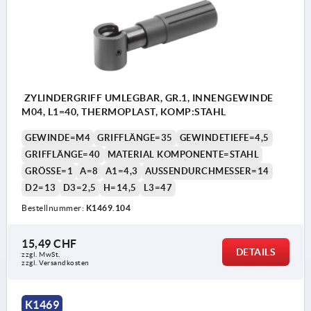
ZYLINDERGRIFF UMLEGBAR, GR.1, INNENGEWINDE
M04, L1=40, THERMOPLAST, KOMP:STAHL
GEWINDE=M4
GRIFFLÄNGE=35
GEWINDETIEFE=4,5
GRIFFLÄNGE=40
MATERIAL KOMPONENTE=STAHL
GRÖSSE=1
A=8
A1=4,3
AUSSENDURCHMESSER=14
D2=13
D3=2,5
H=14,5
L3=47
Bestellnummer:
K1469.104
15,49 CHF
DETAILS
zzgl. MwSt.
zzgl. Versandkosten
K1469