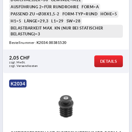
AUSFÜHRUNG 2=FÜR RUNDROHRE
FORM=A
PASSEND ZU =Ø38X1,5-2
FORM-TYP=RUND
HÖHE=5
H1=5
LÄNGE=29,3
L1=29
SW=28
BELASTBARKEIT MAX. KN (NUR BEI STATISCHER
BELASTUNG)=3
Bestellnummer:
K2034.00381520
2,05 CHF
DETAILS
zzgl. MwSt.
zzgl. Versandkosten
K2034