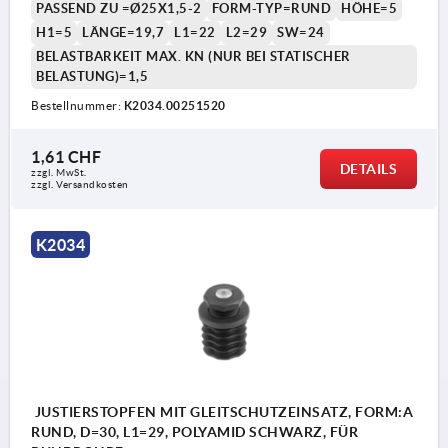
PASSEND ZU =Ø25X1,5-2
FORM-TYP=RUND
HÖHE=5
H1=5
LÄNGE=19,7
L1=22
L2=29
SW=24
BELASTBARKEIT MAX. KN (NUR BEI STATISCHER
BELASTUNG)=1,5
Bestellnummer:
K2034.00251520
1,61 CHF
DETAILS
zzgl. MwSt.
zzgl. Versandkosten
K2034
JUSTIERSTOPFEN MIT GLEITSCHUTZEINSATZ, FORM:A
RUND, D=30, L1=29, POLYAMID SCHWARZ, FÜR