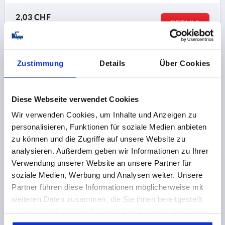
2,03 CHF
DETAILS
zzgl. MwSt.
zzgl. Versandkosten
K2034
Zustimmung
Details
Über Cookies
Diese Webseite verwendet Cookies
Wir verwenden Cookies, um Inhalte und Anzeigen zu
personalisieren, Funktionen für soziale Medien anbieten
zu können und die Zugriffe auf unsere Website zu
JUSTIERSTOPFEN MIT GLEITSCHUTZEINSATZ, FORM:A
analysieren. Außerdem geben wir Informationen zu Ihrer
RUND, D=35, L1=29, POLYAMID SCHWARZ, FÜR
Verwendung unserer Website an unsere Partner für
RUNDROHRE
soziale Medien, Werbung und Analysen weiter. Unsere
DURCHMESSER=35
GEWINDE=M22
Partner führen diese Informationen möglicherweise mit
AUSFÜHRUNG 2=FÜR RUNDROHRE
FORM=A
weiteren Daten zusammen, die Sie ihnen bereitgestellt
PASSEND ZU =Ø35X2-2,5
FORM-TYP=RUND
HÖHE=5
haben oder die sie im Rahmen Ihrer Nutzung der Dienste
H1=5
LÄNGE=29,3
L1=29
SW=28
gesammelt haben.