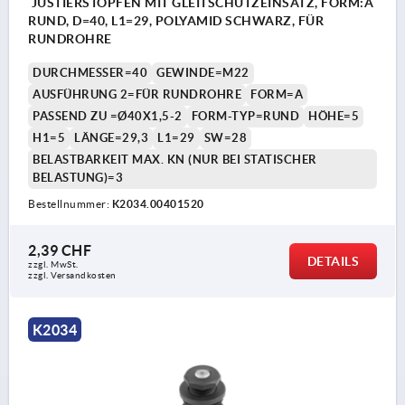
JUSTIERSTOPFEN MIT GLEITSCHUTZEINSATZ, FORM:A
RUND, D=40, L1=29, POLYAMID SCHWARZ, FÜR
RUNDROHRE
DURCHMESSER=40
GEWINDE=M22
AUSFÜHRUNG 2=FÜR RUNDROHRE
FORM=A
PASSEND ZU =Ø40X1,5-2
FORM-TYP=RUND
HÖHE=5
H1=5
LÄNGE=29,3
L1=29
SW=28
BELASTBARKEIT MAX. KN (NUR BEI STATISCHER
BELASTUNG)=3
Bestellnummer:
K2034.00401520
2,39 CHF
DETAILS
zzgl. MwSt.
zzgl. Versandkosten
K2034