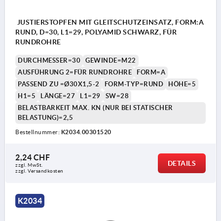
JUSTIERSTOPFEN MIT GLEITSCHUTZEINSATZ, FORM:A
RUND, D=30, L1=29, POLYAMID SCHWARZ, FÜR
RUNDROHRE
DURCHMESSER=30
GEWINDE=M22
AUSFÜHRUNG 2=FÜR RUNDROHRE
FORM=A
PASSEND ZU =Ø30X1,5-2
FORM-TYP=RUND
HÖHE=5
H1=5
LÄNGE=27
L1=29
SW=28
BELASTBARKEIT MAX. KN (NUR BEI STATISCHER
BELASTUNG)=2,5
Bestellnummer:
K2034.00301520
2,24 CHF
DETAILS
zzgl. MwSt.
zzgl. Versandkosten
K2034