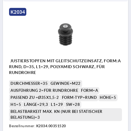
K2034
JUSTIERSTOPFEN MIT GLEITSCHUTZEINSATZ, FORM:A
RUND, D=35, L1=29, POLYAMID SCHWARZ, FÜR
RUNDROHRE
DURCHMESSER=35
GEWINDE=M22
AUSFÜHRUNG 2=FÜR RUNDROHRE
FORM=A
PASSEND ZU =Ø35X1,5-2
FORM-TYP=RUND
HÖHE=5
H1=5
LÄNGE=29,3
L1=29
SW=28
BELASTBARKEIT MAX. KN (NUR BEI STATISCHER
BELASTUNG)=3
Bestellnummer:
K2034.00351520