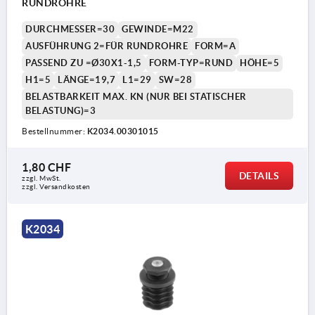
RUNDROHRE
DURCHMESSER=30
GEWINDE=M22
AUSFÜHRUNG 2=FÜR RUNDROHRE
FORM=A
PASSEND ZU =Ø30X1-1,5
FORM-TYP=RUND
HÖHE=5
H1=5
LÄNGE=19,7
L1=29
SW=28
BELASTBARKEIT MAX. KN (NUR BEI STATISCHER
BELASTUNG)=3
Bestellnummer:
K2034.00301015
1,80 CHF
DETAILS
zzgl. MwSt.
zzgl. Versandkosten
K2034