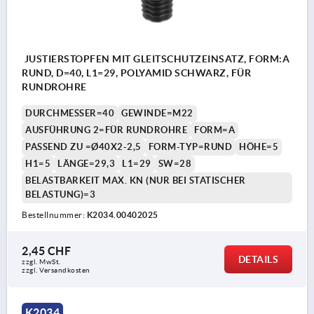
JUSTIERSTOPFEN MIT GLEITSCHUTZEINSATZ, FORM:A
RUND, D=40, L1=29, POLYAMID SCHWARZ, FÜR
RUNDROHRE
DURCHMESSER=40
GEWINDE=M22
AUSFÜHRUNG 2=FÜR RUNDROHRE
FORM=A
PASSEND ZU =Ø40X2-2,5
FORM-TYP=RUND
HÖHE=5
H1=5
LÄNGE=29,3
L1=29
SW=28
BELASTBARKEIT MAX. KN (NUR BEI STATISCHER
BELASTUNG)=3
Bestellnummer:
K2034.00402025
2,45 CHF
DETAILS
zzgl. MwSt.
zzgl. Versandkosten
K2034