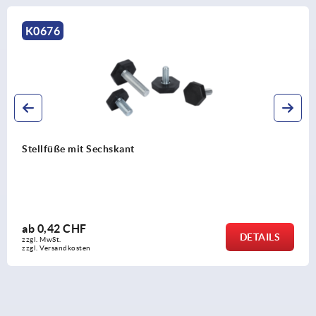
K0433
mit Sechskant
Gerätefü
CHF
ab
8,59
DETAILS
zzgl. MwSt.
kosten
zzgl. Versa