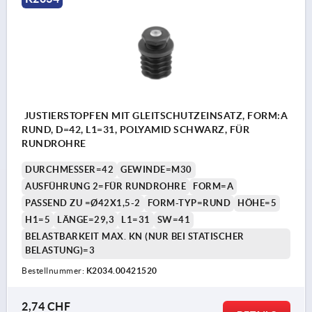
JUSTIERSTOPFEN MIT GLEITSCHUTZEINSATZ, FORM:A
RUND, D=42, L1=31, POLYAMID SCHWARZ, FÜR
RUNDROHRE
DURCHMESSER=42
GEWINDE=M30
AUSFÜHRUNG 2=FÜR RUNDROHRE
FORM=A
PASSEND ZU =Ø42X1,5-2
FORM-TYP=RUND
HÖHE=5
H1=5
LÄNGE=29,3
L1=31
SW=41
BELASTBARKEIT MAX. KN (NUR BEI STATISCHER
BELASTUNG)=3
Bestellnummer:
K2034.00421520
2,74 CHF