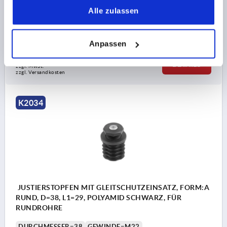
BELASTBARKEIT MAX. KN (NUR BEI STATISCHER
Alle zulassen
BELASTUNG)=3
Bestellnummer:
K2034.00352025
Anpassen
2,22 CHF
DETAILS
zzgl. MwSt.
zzgl. Versandkosten
K2034
JUSTIERSTOPFEN MIT GLEITSCHUTZEINSATZ, FORM:A
RUND, D=38, L1=29, POLYAMID SCHWARZ, FÜR
RUNDROHRE
DURCHMESSER=38
GEWINDE=M22