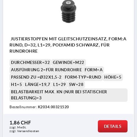
JUSTIERSTOPFEN MIT GLEITSCHUTZEINSATZ, FORM:A
RUND, D=32, L1=29, POLYAMID SCHWARZ, FÜR
RUNDROHRE
DURCHMESSER=32
GEWINDE=M22
AUSFÜHRUNG 2=FÜR RUNDROHRE
FORM=A
PASSEND ZU =Ø32X1,5-2
FORM-TYP=RUND
HÖHE=5
H1=5
LÄNGE=19,7
L1=29
SW=28
BELASTBARKEIT MAX. KN (NUR BEI STATISCHER
BELASTUNG)=3
Bestellnummer:
K2034.00321520
1,86 CHF
DETAILS
zzgl. MwSt.
zzgl. Versandkosten