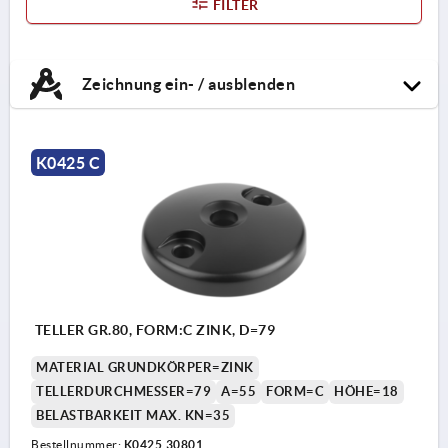
FILTER
Zeichnung ein- / ausblenden
K0425 C
TELLER GR.80, FORM:C ZINK, D=79
MATERIAL GRUNDKÖRPER=ZINK
TELLERDURCHMESSER=79
A=55
FORM=C
HÖHE=18
BELASTBARKEIT MAX. KN=35
Bestellnummer:
K0425.30801