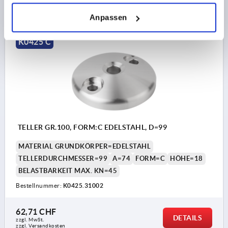
DETAILS
zzgl. MwSt.
zzgl. Versandkosten
Anpassen
K0425 C
TELLER GR.100, FORM:C EDELSTAHL, D=99
MATERIAL GRUNDKÖRPER=EDELSTAHL
TELLERDURCHMESSER=99
A=74
FORM=C
HÖHE=18
BELASTBARKEIT MAX. KN=45
Bestellnummer:
K0425.31002
62,71 CHF
DETAILS
zzgl. MwSt.
zzgl. Versandkosten