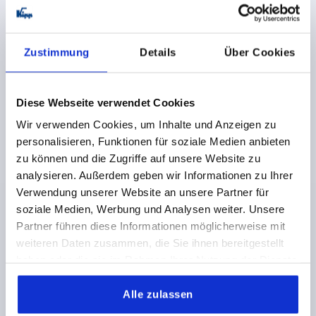
22,47 CHF
DETAILS
zzgl. MwSt.
zzgl. Versandkosten
Zustimmung
Details
Über Cookies
K0425 C
Diese Webseite verwendet Cookies
Wir verwenden Cookies, um Inhalte und Anzeigen zu
personalisieren, Funktionen für soziale Medien anbieten
zu können und die Zugriffe auf unsere Website zu
analysieren. Außerdem geben wir Informationen zu Ihrer
Verwendung unserer Website an unsere Partner für
TELLER GR.80, FORM:C EDELSTAHL, D=79
soziale Medien, Werbung und Analysen weiter. Unsere
MATERIAL GRUNDKÖRPER=EDELSTAHL
Partner führen diese Informationen möglicherweise mit
TELLERDURCHMESSER=79
A=55
FORM=C
HÖHE=18
weiteren Daten zusammen, die Sie ihnen bereitgestellt
BELASTBARKEIT MAX. KN=45
haben oder die sie im Rahmen Ihrer Nutzung der Dienste
gesammelt haben.
Bestellnummer:
K0425.30802
Alle zulassen
42,14 CHF