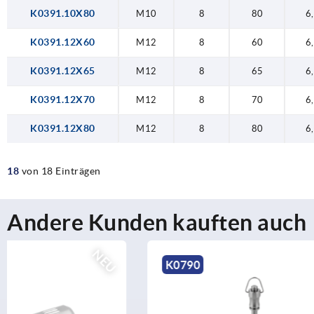
K0391.10X80
M10
8
80
6
K0391.12X60
M12
8
60
6
K0391.12X65
M12
8
65
6
K0391.12X70
M12
8
70
6
K0391.12X80
M12
8
80
6
18
von 18 Einträgen
Andere Kunden kauften auch
NEU
K0790
K2265