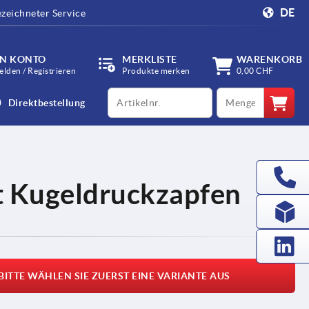
DE
zeichneter Service
IN KONTO
MERKLISTE
WARENKORB
lden / Registrieren
Produkte merken
0,00 CHF
productCode
qty
Direktbestellung
t Kugeldruckzapfen
BITTE WÄHLEN SIE ZUERST EINE VARIANTE AUS