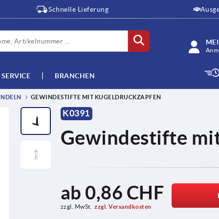
Schnelle Lieferung
Ausge
ME
Anme
SERVICE
BRANCHEN
INDELN
GEWINDESTIFTE MIT KUGELDRUCKZAPFEN
K0391
Gewindestifte mi
ab
0,86 CHF
zzgl. MwSt.
zzgl. Versandkosten