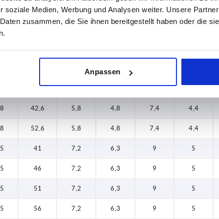
42,6
,5
34,5
4,3
3,7
5,5
3,8
r soziale Medien, Werbung und Analysen weiter. Unsere Partner
 Daten zusammen, die Sie ihnen bereitgestellt haben oder die s
44,5
,5
44,5
4,3
3,7
5,5
3,8
n.
46
,8
27,6
5,8
4,8
7,4
4,4
50,2
,8
32,6
5,8
4,8
7,4
4,4
Anpassen
51
,8
37,6
5,8
4,8
7,4
4,4
52,6
,8
42,6
5,8
4,8
7,4
4,4
55,2
,8
52,6
5,8
4,8
7,4
4,4
56
,5
41
7,2
6,3
9
5
60,2
,5
46
7,2
6,3
9
5
70,2
,5
51
7,2
6,3
9
5
71
,5
56
7,2
6,3
9
5