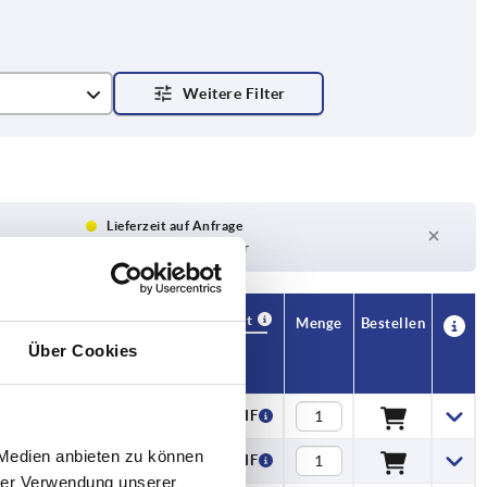
Lieferzeit auf Anfrage
Derzeit nicht auf Lager
Verfügbarkeit
CAD
Menge
Bestellen
SW
Preis
Über Cookies
3
0,86 CHF
 Medien anbieten zu können
3
0,92 CHF
hrer Verwendung unserer