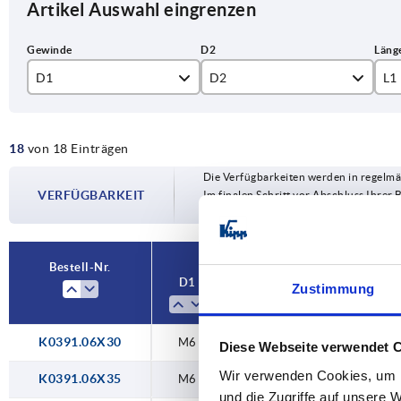
Artikel Auswahl eingrenzen
D1
D2
L1
M6
4,5
30
18
von 18 Einträgen
M8
6
35
Die Verfügbarkeiten werden in regelmä
M10
8
40
VERFÜGBARKEIT
Im finalen Schritt vor Abschluss Ihrer 
Versanddatum.
M12
45
50
Bestell-Nr.
D1
D2
L1
D
Zustimmung
55
60
K0391.06X30
M6
4,5
30
3
Diese Webseite verwendet 
65
Wir verwenden Cookies, um I
K0391.06X35
M6
4,5
35
3
und die Zugriffe auf unsere 
70