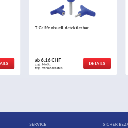
uell-detektierbar
Kugelsperrbolzen mit Edelst
Pilzgriff
HF
ab
19,50 CHF
DETAILS
zzgl. MwSt.
sten
zzgl. Versandkosten
SERVICE
SICHER BEZ