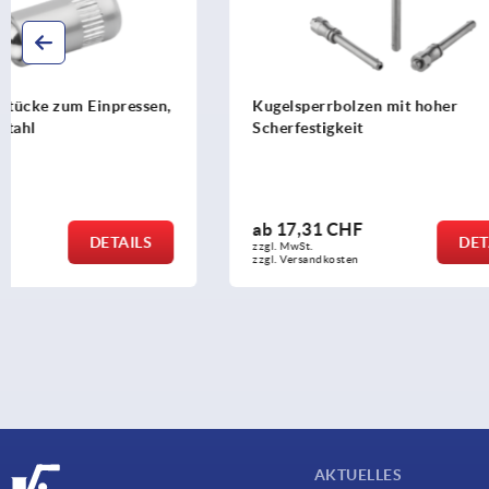
Kugelsperrbolzen mit hoher
T-Griffe vis
Scherfestigkeit
ab
17,31 CHF
ab
6,16 C
DETAILS
zzgl. MwSt.
zzgl. MwSt.
zzgl. Versandkosten
zzgl. Versandko
AKTUELLES