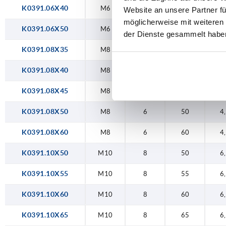
K0391.06X40
M6
4,5
40
3
Website an unsere Partner fü
80
möglicherweise mit weiteren
K0391.06X50
M6
4,5
50
3
der Dienste gesammelt habe
K0391.08X35
M8
6
35
4
K0391.08X40
M8
6
40
4
K0391.08X45
M8
6
45
4
K0391.08X50
M8
6
50
4
K0391.08X60
M8
6
60
4
K0391.10X50
M10
8
50
6
K0391.10X55
M10
8
55
6
K0391.10X60
M10
8
60
6
K0391.10X65
M10
8
65
6