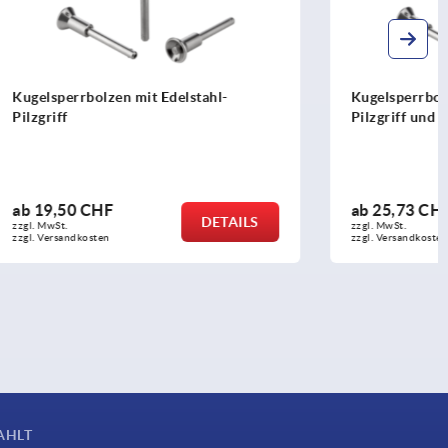
ahl-
Kugelsperrbolzen mit Edelstahl-
Pilzgriff und hoher Scherfestigkeit
ab
25,73 CHF
DETAILS
DETAILS
zzgl. MwSt.
zzgl. Versandkosten
AHLT