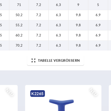
,5
71
7,2
6,3
9
5
,5
50,2
7,2
6,3
9,8
6,9
,5
55,2
7,2
6,3
9,8
6,9
,5
60,2
7,2
6,3
9,8
6,9
,5
70,2
7,2
6,3
9,8
6,9
TABELLE VERGRÖSSERN
NEU
K0791