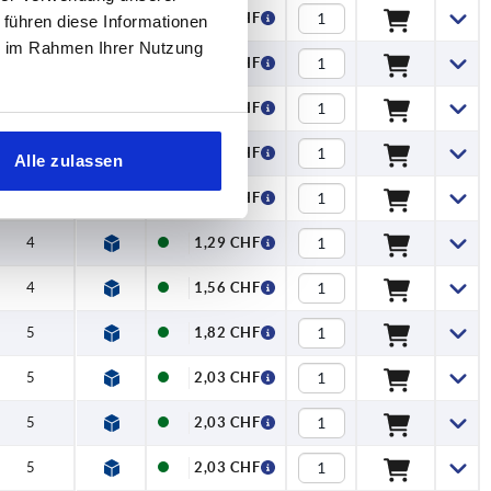
3
0,92 CHF
 führen diese Informationen
ie im Rahmen Ihrer Nutzung
3
0,92 CHF
4
1,18 CHF
4
1,18 CHF
Alle zulassen
4
1,29 CHF
4
1,29 CHF
4
1,56 CHF
5
1,82 CHF
5
2,03 CHF
5
2,03 CHF
5
2,03 CHF