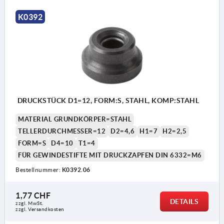
K0392
DRUCKSTÜCK D1=12, FORM:S, STAHL, KOMP:STAHL
MATERIAL GRUNDKÖRPER=STAHL
TELLERDURCHMESSER=12
D2=4,6
H1=7
H2=2,5
FORM=S
D4=10
T1=4
FÜR GEWINDESTIFTE MIT DRUCKZAPFEN DIN 6332=M6
Bestellnummer:
K0392.06
1,77 CHF
DETAILS
zzgl. MwSt.
zzgl. Versandkosten
Form S: Druckstück mit Sprengring