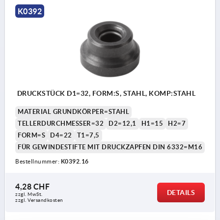
K0392
DRUCKSTÜCK D1=32, FORM:S, STAHL, KOMP:STAHL
MATERIAL GRUNDKÖRPER=STAHL
TELLERDURCHMESSER=32
D2=12,1
H1=15
H2=7
FORM=S
D4=22
T1=7,5
FÜR GEWINDESTIFTE MIT DRUCKZAPFEN DIN 6332=M16
Bestellnummer:
K0392.16
4,28 CHF
DETAILS
zzgl. MwSt.
zzgl. Versandkosten