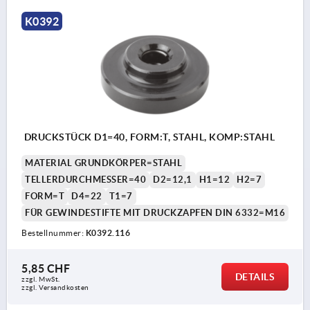
K0392
DRUCKSTÜCK D1=40, FORM:T, STAHL, KOMP:STAHL
MATERIAL GRUNDKÖRPER=STAHL
TELLERDURCHMESSER=40
D2=12,1
H1=12
H2=7
FORM=T
D4=22
T1=7
FÜR GEWINDESTIFTE MIT DRUCKZAPFEN DIN 6332=M16
Bestellnummer:
K0392.116
5,85 CHF
DETAILS
zzgl. MwSt.
zzgl. Versandkosten