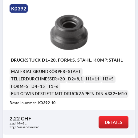
K0392
DRUCKSTÜCK D1=20, FORM:S, STAHL, KOMP:STAHL
MATERIAL GRUNDKÖRPER=STAHL
TELLERDURCHMESSER=20
D2=8,1
H1=11
H2=5
FORM=S
D4=15
T1=6
FÜR GEWINDESTIFTE MIT DRUCKZAPFEN DIN 6332=M10
Bestellnummer:
K0392.10
2,22 CHF
DETAILS
zzgl. MwSt.
zzgl. Versandkosten