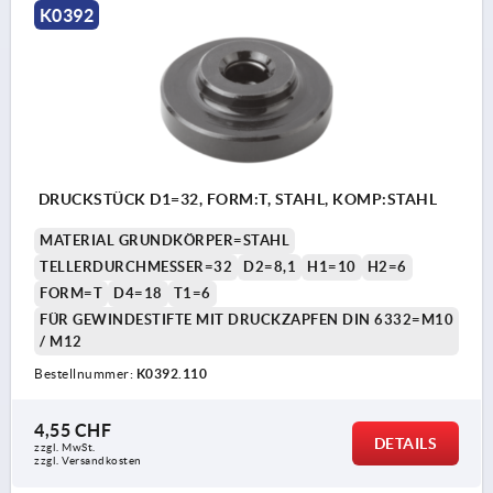
K0392
DRUCKSTÜCK D1=32, FORM:T, STAHL, KOMP:STAHL
MATERIAL GRUNDKÖRPER=STAHL
TELLERDURCHMESSER=32
D2=8,1
H1=10
H2=6
FORM=T
D4=18
T1=6
FÜR GEWINDESTIFTE MIT DRUCKZAPFEN DIN 6332=M10
/ M12
Bestellnummer:
K0392.110
4,55 CHF
DETAILS
zzgl. MwSt.
zzgl. Versandkosten