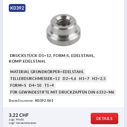
K0392
DRUCKSTÜCK D1=12, FORM:S, EDELSTAHL,
KOMP:EDELSTAHL
MATERIAL GRUNDKÖRPER=EDELSTAHL
TELLERDURCHMESSER=12
D2=4,6
H1=7
H2=2,5
FORM=S
D4=10
T1=4
FÜR GEWINDESTIFTE MIT DRUCKZAPFEN DIN 6332=M6
Bestellnummer:
K0392.061
3,22 CHF
DETAILS
zzgl. MwSt.
zzgl. Versandkosten