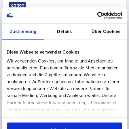
K0392
Zustimmung
Details
Über Cookies
Diese Webseite verwendet Cookies
DRUCKSTÜCK D1=40, FORM:S, STAHL, KOMP:STAHL
Wir verwenden Cookies, um Inhalte und Anzeigen zu
MATERIAL GRUNDKÖRPER=STAHL
personalisieren, Funktionen für soziale Medien anbieten
TELLERDURCHMESSER=40
D2=15,6
H1=16
H2=9
zu können und die Zugriffe auf unsere Website zu
FORM=S
D4=28
T1=8
analysieren. Außerdem geben wir Informationen zu Ihrer
FÜR GEWINDESTIFTE MIT DRUCKZAPFEN DIN 6332=M20
Verwendung unserer Website an unsere Partner für
Bestellnummer:
K0392.20
soziale Medien, Werbung und Analysen weiter. Unsere
Partner führen diese Informationen möglicherweise mit
6,21 CHF
weiteren Daten zusammen, die Sie ihnen bereitgestellt
DETAILS
zzgl. MwSt.
haben oder die sie im Rahmen Ihrer Nutzung der Dienste
zzgl. Versandkosten
gesammelt haben.