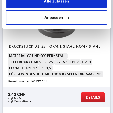
Alle zulassen
K0392
Anpassen
DRUCKSTÜCK D1=25, FORM:T, STAHL, KOMP:STAHL
MATERIAL GRUNDKÖRPER=STAHL
TELLERDURCHMESSER=25
D2=6,1
H1=8
H2=4
FORM=T
D4=12
T1=4,5
FÜR GEWINDESTIFTE MIT DRUCKZAPFEN DIN 6332=M8
Bestellnummer:
K0392.108
3,42 CHF
DETAILS
zzgl. MwSt.
zzgl. Versandkosten