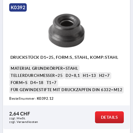
K0392
DRUCKSTÜCK D1=25, FORM:S, STAHL, KOMP:STAHL
MATERIAL GRUNDKÖRPER=STAHL
TELLERDURCHMESSER=25
D2=8,1
H1=13
H2=7
FORM=S
D4=18
T1=7
FÜR GEWINDESTIFTE MIT DRUCKZAPFEN DIN 6332=M12
Bestellnummer:
K0392.12
2,64 CHF
DETAILS
zzgl. MwSt.
zzgl. Versandkosten