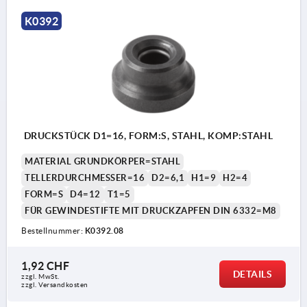
Form T: niedere Bauart, große Spannfläche mit
K0392
Sprengring
1) Druckfläche
DRUCKSTÜCK D1=16, FORM:S, STAHL, KOMP:STAHL
MATERIAL GRUNDKÖRPER=STAHL
TELLERDURCHMESSER=16
D2=6,1
H1=9
H2=4
FORM=S
D4=12
T1=5
FÜR GEWINDESTIFTE MIT DRUCKZAPFEN DIN 6332=M8
Bestellnummer:
K0392.08
1,92 CHF
DETAILS
zzgl. MwSt.
zzgl. Versandkosten