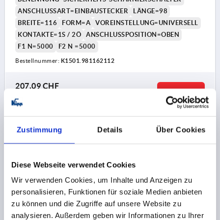
ANSCHLUSSART=EINBAUSTECKER
LÄNGE=98
BREITE=116
FORM=A
VOREINSTELLUNG=UNIVERSELL
KONTAKTE=1S / 2Ö
ANSCHLUSSPOSITION=OBEN
F1 N=5000
F2 N =5000
Bestellnummer:
K1501.981162112
207,09 CHF
DETAILS
zzgl. MwSt.
zzgl. Versandkosten
K1501
Zustimmung
Details
Über Cookies
Diese Webseite verwendet Cookies
Wir verwenden Cookies, um Inhalte und Anzeigen zu
personalisieren, Funktionen für soziale Medien anbieten
zu können und die Zugriffe auf unsere Website zu
SICHERH.SCHARNIERSCHALTER 98X116, FORM:B,
analysieren. Außerdem geben wir Informationen zu Ihrer