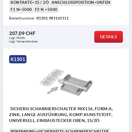
KONTAKTE=1S / 2Ö
ANSCHLUSSPOSITION=UNTEN
F1 N=5000
F2 N =5000
Bestellnummer:
K1501.981162111
207,09 CHF
DETAILS
zzgl. MwSt.
zzgl. Versandkosten
K1501
SICHERH.SCHARNIERSCHALTER 98X116, FORM:A,
ZINK, LANGE AUSFÜHRUNG, KOMP:KUNSTSTOFF,
UNIVERSELL, EINBAUSTECKER OBEN, 1S/2Ö
BENENNUNG=SICHERHEITS-SCHARNIERSCHALTER