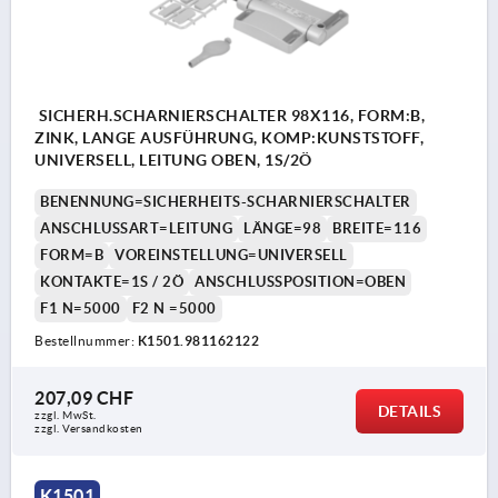
SICHERH.SCHARNIERSCHALTER 98X116, FORM:B,
ZINK, LANGE AUSFÜHRUNG, KOMP:KUNSTSTOFF,
UNIVERSELL, LEITUNG OBEN, 1S/2Ö
BENENNUNG=SICHERHEITS-SCHARNIERSCHALTER
ANSCHLUSSART=LEITUNG
LÄNGE=98
BREITE=116
FORM=B
VOREINSTELLUNG=UNIVERSELL
KONTAKTE=1S / 2Ö
ANSCHLUSSPOSITION=OBEN
F1 N=5000
F2 N =5000
Bestellnummer:
K1501.981162122
207,09 CHF
DETAILS
zzgl. MwSt.
zzgl. Versandkosten
K1501