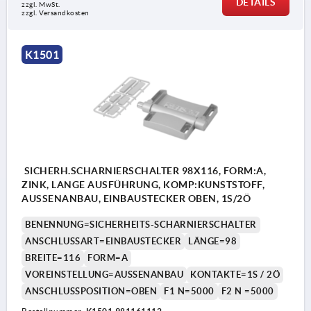
DETAILS
zzgl. MwSt.
zzgl. Versandkosten
K1501
SICHERH.SCHARNIERSCHALTER 98X116, FORM:A,
ZINK, LANGE AUSFÜHRUNG, KOMP:KUNSTSTOFF,
AUSSENANBAU, EINBAUSTECKER OBEN, 1S/2Ö
BENENNUNG=SICHERHEITS-SCHARNIERSCHALTER
ANSCHLUSSART=EINBAUSTECKER
LÄNGE=98
BREITE=116
FORM=A
VOREINSTELLUNG=AUSSENANBAU
KONTAKTE=1S / 2Ö
ANSCHLUSSPOSITION=OBEN
F1 N=5000
F2 N =5000