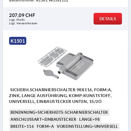
Bestellnummer:
K1501.981161112
207,09 CHF
DETAILS
zzgl. MwSt.
zzgl. Versandkosten
K1501
SICHERH.SCHARNIERSCHALTER 98X116, FORM:A,
ZINK, LANGE AUSFÜHRUNG, KOMP:KUNSTSTOFF,
UNIVERSELL, EINBAUSTECKER UNTEN, 1S/2Ö
BENENNUNG=SICHERHEITS-SCHARNIERSCHALTER
ANSCHLUSSART=EINBAUSTECKER
LÄNGE=98
BREITE=116
FORM=A
VOREINSTELLUNG=UNIVERSELL