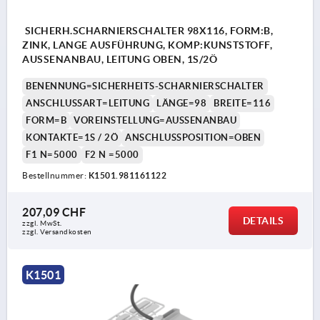
SICHERH.SCHARNIERSCHALTER 98X116, FORM:B,
ZINK, LANGE AUSFÜHRUNG, KOMP:KUNSTSTOFF,
AUSSENANBAU, LEITUNG OBEN, 1S/2Ö
BENENNUNG=SICHERHEITS-SCHARNIERSCHALTER
ANSCHLUSSART=LEITUNG
LÄNGE=98
BREITE=116
FORM=B
VOREINSTELLUNG=AUSSENANBAU
KONTAKTE=1S / 2Ö
ANSCHLUSSPOSITION=OBEN
F1 N=5000
F2 N =5000
Bestellnummer:
K1501.981161122
207,09 CHF
DETAILS
zzgl. MwSt.
zzgl. Versandkosten
K1501