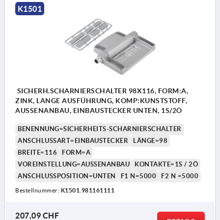
K1501
SICHERH.SCHARNIERSCHALTER 98X116, FORM:A,
ZINK, LANGE AUSFÜHRUNG, KOMP:KUNSTSTOFF,
AUSSENANBAU, EINBAUSTECKER UNTEN, 1S/2Ö
BENENNUNG=SICHERHEITS-SCHARNIERSCHALTER
ANSCHLUSSART=EINBAUSTECKER
LÄNGE=98
BREITE=116
FORM=A
VOREINSTELLUNG=AUSSENANBAU
KONTAKTE=1S / 2Ö
ANSCHLUSSPOSITION=UNTEN
F1 N=5000
F2 N =5000
Bestellnummer:
K1501.981161111
207,09 CHF