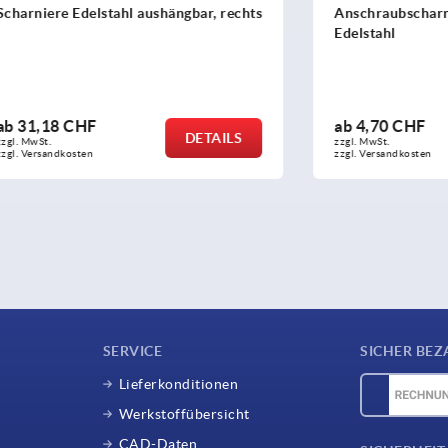
Edelstahl aushängbar, rechts
Anschraubscharniere aus St
Edelstahl
CHF
ab
4,70 CHF
DETAILS
zzgl. MwSt.
sten
zzgl. Versandkosten
SERVICE
SICHER BEZ
Lieferkonditionen
Werkstoffübersicht
CAD-Daten