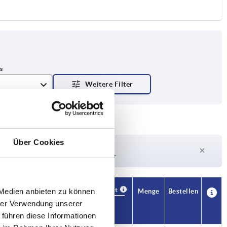
Über Cookies
Lieferzeit auf Anfrage
Derzeit nicht auf Lager
Verfügbarkeit
Verfügbarkeit
 Medien anbieten zu können
CAD
CAD
Menge
Menge
Bestellen
Bestellen
L
L
Öffnungswinkel
Öffnungswinkel
S
S
F1 N
F1 N
F2 N
F2 N
Preis
Preis
hrer Verwendung unserer
 führen diese Informationen