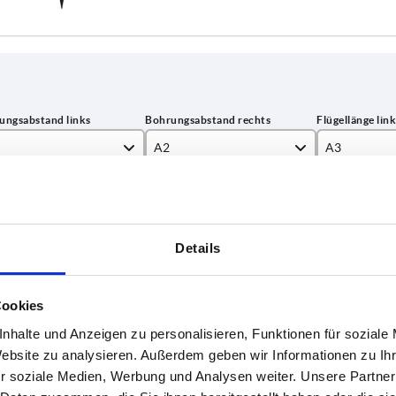
A2
A3
,5
12,5
20
TABELLE VERGRÖSSERN
15
25
ßigen Abständen mehrmals täglich aktualisiert.
Details
18
30
1-3 Tage
Bestellung erfahren Sie das bestätigte
4-20 Tage
28
38
Cookies
45
60
nhalte und Anzeigen zu personalisieren, Funktionen für soziale
A3
A3
A4
A4
Farbe Grundkörper
Farbe Grundkörper
B1
B1
D1
D1
H
H
Website zu analysieren. Außerdem geben wir Informationen zu I
r soziale Medien, Werbung und Analysen weiter. Unsere Partner