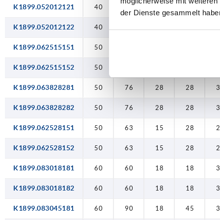
möglicherweise mit weiteren
K1899.052012121
40
40
50
50
50
50
50
50
60
60
60
60
60
60
40
120
120
40
40
50
50
76
76
63
63
60
60
90
90
40
12,5
12,5
12,5
15
15
28
28
15
15
18
18
18
18
45
45
12,5
12,5
12,5
15
15
28
28
28
28
18
18
45
45
45
45
der Dienste gesammelt habe
K1899.052012122
40
40
12,5
12,5
K1899.062515151
50
50
15
15
K1899.062515152
50
50
15
15
K1899.063828281
50
76
28
28
K1899.063828282
50
76
28
28
K1899.062528151
50
63
15
28
K1899.062528152
50
63
15
28
K1899.083018181
60
60
18
18
K1899.083018182
60
60
18
18
K1899.083045181
60
90
18
45