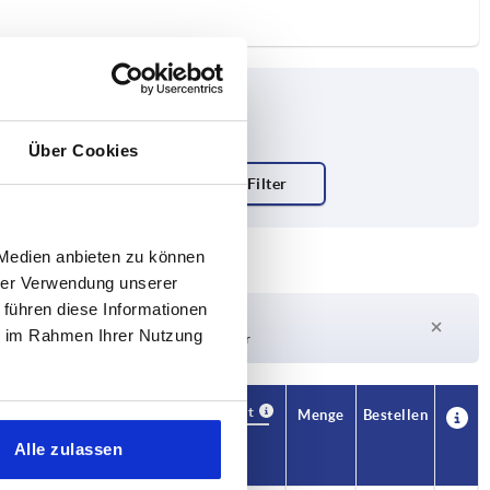
Über Cookies
 Medien anbieten zu können
hrer Verwendung unserer
 führen diese Informationen
Lieferzeit auf Anfrage
ie im Rahmen Ihrer Nutzung
Derzeit nicht auf Lager
Verfügbarkeit
CAD
Menge
Bestellen
F2 N
Preis
Alle zulassen