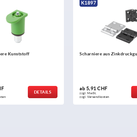
K1897
iere Kunststoff
Scharniere aus Zinkdruckgu
HF
ab
5,91 CHF
DETAILS
zzgl. MwSt.
sten
zzgl. Versandkosten