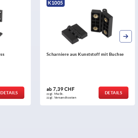
K1005
ss
Scharniere aus Kunststoff mit Buchse
ab
7,39 CHF
DETAILS
DETAILS
zzgl. MwSt.
zzgl. Versandkosten