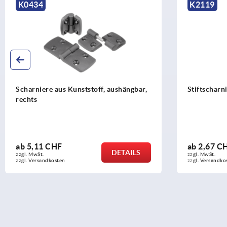
K0434
K2119
Scharniere aus Kunststoff, aushängbar,
Stiftscharn
rechts
ab
5,11 CHF
ab
2,67 C
DETAILS
zzgl. MwSt.
zzgl. MwSt.
zzgl. Versandkosten
zzgl. Versandko