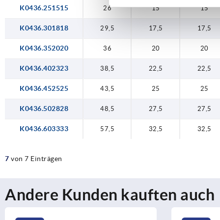
57,5
32,5
32
K0436.251515
26
15
15
K0436.301818
29,5
17,5
17,5
K0436.352020
36
20
20
K0436.402323
38,5
22,5
22,5
K0436.452525
43,5
25
25
K0436.502828
48,5
27,5
27,5
K0436.603333
57,5
32,5
32,5
7
von 7 Einträgen
Andere Kunden kauften auch