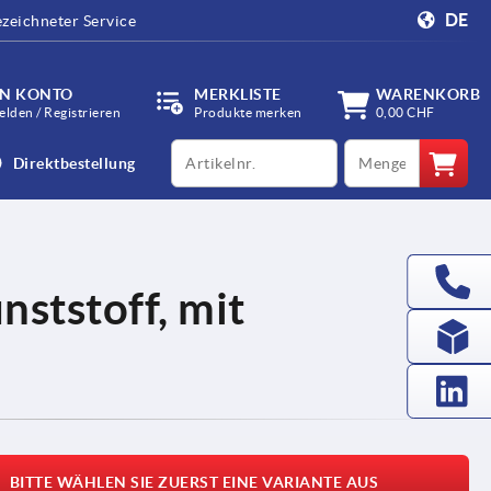
DE
zeichneter Service
IN KONTO
MERKLISTE
WARENKORB
lden / Registrieren
Produkte merken
0,00 CHF
productCode
qty
Direktbestellung
nststoff, mit
BITTE WÄHLEN SIE ZUERST EINE VARIANTE AUS