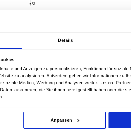
Details
A3
A
Cookies
26
52
nhalte und Anzeigen zu personalisieren, Funktionen für soziale
TABELLE VERGRÖSSERN
,5
29,5
59
Website zu analysieren. Außerdem geben wir Informationen zu I
ßigen Abständen mehrmals täglich aktualisiert.
r soziale Medien, Werbung und Analysen weiter. Unsere Partner
36
72
1-3 Tage
Bestellung erfahren Sie das bestätigte
 Daten zusammen, die Sie ihnen bereitgestellt haben oder die s
4-20 Tage
,5
38,5
77
n.
43,5
87
A3
A
B
F1 N
,5
48,5
97
Anpassen