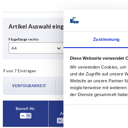
Artikel Auswahl eingrenzen
Zustimmung
A4
A1
A2
Diese Webseite verwendet 
26
15
15
Wir verwenden Cookies, um I
7
von 7 Einträgen
29,5
17,5
17
und die Zugriffe auf unsere 
Die Verfügbarkeiten werden in regelmä
Website an unsere Partner fü
36
20
20
VERFÜGBARKEIT
Im finalen Schritt vor Abschluss Ihrer 
möglicherweise mit weiteren
Versanddatum.
38,5
22,5
22
der Dienste gesammelt habe
43,5
25
25
Bestell-Nr.
A4
A1
A2
48,5
27,5
27