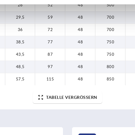
,5
57,5
115
26
52
48
500
29,5
59
48
700
36
72
48
700
38,5
77
48
750
43,5
87
48
750
48,5
97
48
800
57,5
115
48
850
TABELLE VERGRÖSSERN