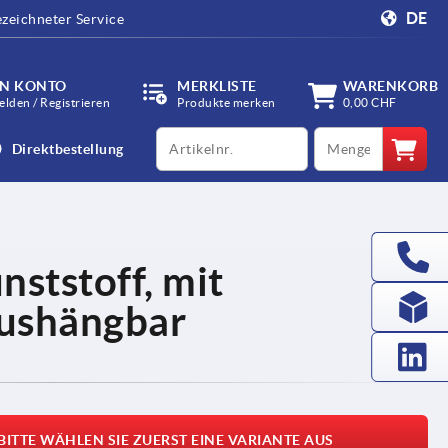
DE
zeichneter Service
IN KONTO
MERKLISTE
WARENKORB
lden / Registrieren
Produkte merken
0,00 CHF
productCode
qty
Direktbestellung
nststoff, mit
aushängbar
BITTE WÄHLEN SIE ZUERST EINE VARIANTE AUS