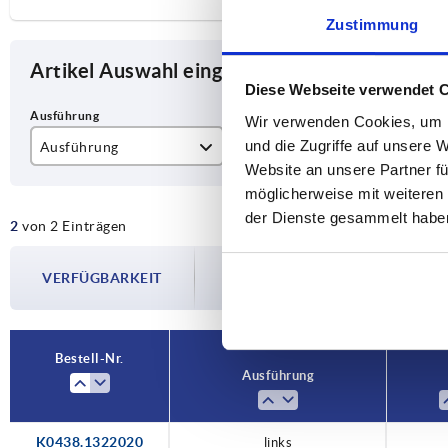
Zustimmung
Artikel Auswahl eingrenzen
Diese Webseite verwendet 
Wir verwenden Cookies, um I
und die Zugriffe auf unsere 
Ausführung
A
B
Website an unsere Partner fü
links
60
32
möglicherweise mit weiteren
der Dienste gesammelt habe
2
von 2 Einträgen
rechts
Die Verfügbarkeiten werden in regelmä
VERFÜGBARKEIT
Im finalen Schritt vor Abschluss Ihrer 
Versanddatum.
Bestell-Nr.
Ausführung
K0438.1322020
links