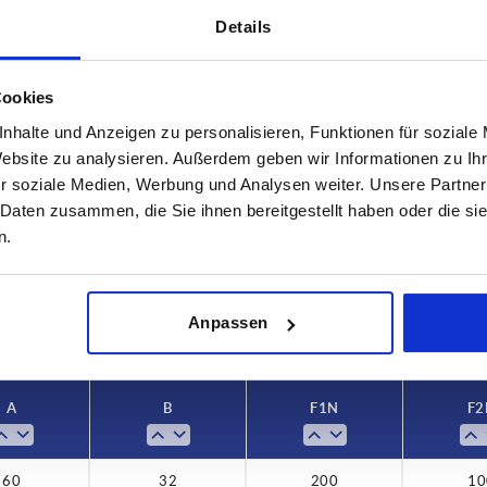
Details
Cookies
nhalte und Anzeigen zu personalisieren, Funktionen für soziale
Website zu analysieren. Außerdem geben wir Informationen zu I
F1 N
F2 N
r soziale Medien, Werbung und Analysen weiter. Unsere Partner
200
100
 Daten zusammen, die Sie ihnen bereitgestellt haben oder die s
n.
TABELLE VERGRÖSSERN
ßigen Abständen mehrmals täglich aktualisiert.
1-3 Tage
Bestellung erfahren Sie das bestätigte
4-20 Tage
Anpassen
A
B
F1 N
F2
60
32
200
10