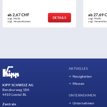
ab
27,69 CHF
ab
42,49 
DETAILS
zzgl. MwSt.
zzgl. MwSt.
zzgl. Versandkosten
zzgl. Versandko
AKTUELLES
Neuigkeiten
Messen
KIPP SCHWEIZ AG
Benzburweg 18A
4410 Liestal BL
UNTERNEHMEN
Unternehmen
Zentrale