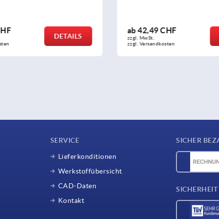
CHF
ab
17,45 CHF
DETAILS
zzgl. MwSt.
sten
zzgl. Versandkosten
SERVICE
SICHER BEZ
Lieferkonditionen
Werkstoffübersicht
CAD-Daten
SICHERHEIT
Kontakt