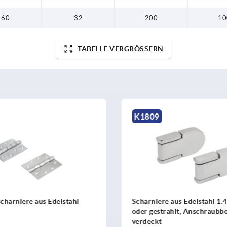
60
32
200
10
TABELLE VERGRÖSSERN
K1517
aus Edelstahl 1.4301 poliert
Scharniere Edelstahl
ahlt, Anschraubbohrungen