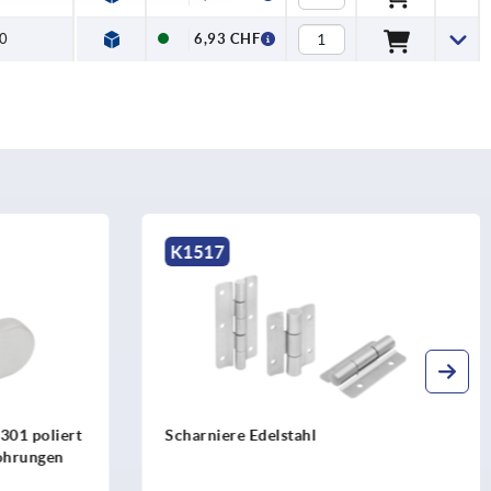
0
6,93 CHF
K1144
Scharniere eckig mit Senkbohrung,
lange Ausführung