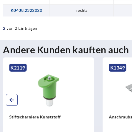
K0438.2322020
rechts
2
von 2 Einträgen
Andere Kunden kauften auch
K1349
K1809
Anschraubscharniere aus Edelstahl
Scharniere 
oder gestr
verdeckt