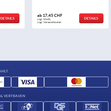
ab
12,03 CHF
DETAILS
DETAILS
zzgl. MwSt.
zzgl. Versandkosten
AHLT
 & VERTRAUEN