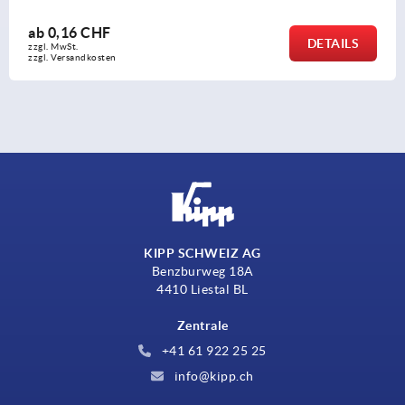
ab
13,60 CHF
DETAIL
zzgl. MwSt.
zzgl. Versandkosten
KIPP SCHWEIZ AG
Benzburweg 18A
4410 Liestal BL
Zentrale
+41 61 922 25 25
info@kipp.ch