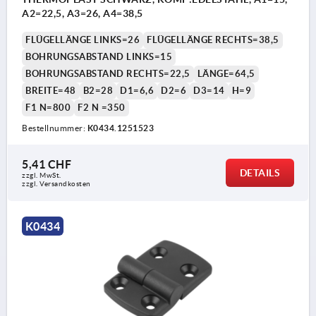
A2=22,5, A3=26, A4=38,5
FLÜGELLÄNGE LINKS=26
FLÜGELLÄNGE RECHTS=38,5
BOHRUNGSABSTAND LINKS=15
BOHRUNGSABSTAND RECHTS=22,5
LÄNGE=64,5
BREITE=48
B2=28
D1=6,6
D2=6
D3=14
H=9
F1 N=800
F2 N =350
Bestellnummer:
K0434.1251523
5,41 CHF
DETAILS
zzgl. MwSt.
zzgl. Versandkosten
K0434