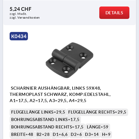
5,24 CHF
DETAILS
zzgl. MwSt.
zzgl. Versandkosten
K0434
SCHARNIER AUSHÄNGBAR, LINKS 59X48,
THERMOPLAST SCHWARZ, KOMP:EDELSTAHL,
A1=17,5, A2=17,5, A3=29,5, A4=29,5
FLÜGELLÄNGE LINKS=29,5
FLÜGELLÄNGE RECHTS=29,5
BOHRUNGSABSTAND LINKS=17,5
BOHRUNGSABSTAND RECHTS=17,5
LÄNGE=59
BREITE=48
B2=28
D1=6,6
D2=6
D3=14
H=9