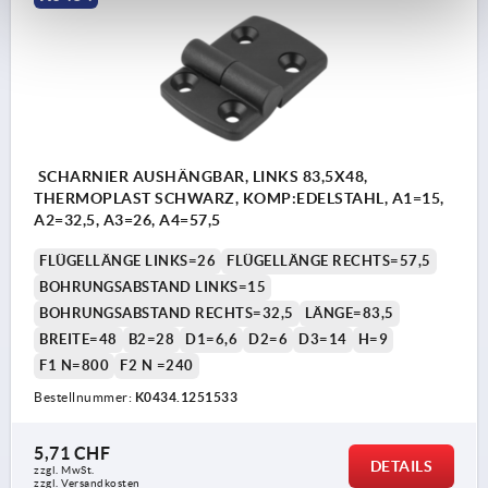
SCHARNIER AUSHÄNGBAR, LINKS 83,5X48,
THERMOPLAST SCHWARZ, KOMP:EDELSTAHL, A1=15,
A2=32,5, A3=26, A4=57,5
FLÜGELLÄNGE LINKS=26
FLÜGELLÄNGE RECHTS=57,5
BOHRUNGSABSTAND LINKS=15
BOHRUNGSABSTAND RECHTS=32,5
LÄNGE=83,5
BREITE=48
B2=28
D1=6,6
D2=6
D3=14
H=9
F1 N=800
F2 N =240
Bestellnummer:
K0434.1251533
5,71 CHF
DETAILS
zzgl. MwSt.
zzgl. Versandkosten