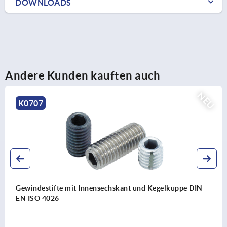
DOWNLOADS
Andere Kunden kauften auch
EU
K2101
Scharniere Aluminium, innenliegend, mit Steg