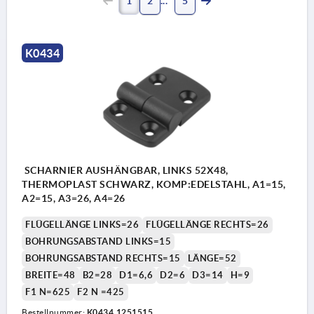
1
2
5
K0434
SCHARNIER AUSHÄNGBAR, LINKS 52X48,
THERMOPLAST SCHWARZ, KOMP:EDELSTAHL, A1=15,
A2=15, A3=26, A4=26
FLÜGELLÄNGE LINKS=26
FLÜGELLÄNGE RECHTS=26
BOHRUNGSABSTAND LINKS=15
BOHRUNGSABSTAND RECHTS=15
LÄNGE=52
BREITE=48
B2=28
D1=6,6
D2=6
D3=14
H=9
F1 N=625
F2 N =425
Bestellnummer:
K0434.1251515