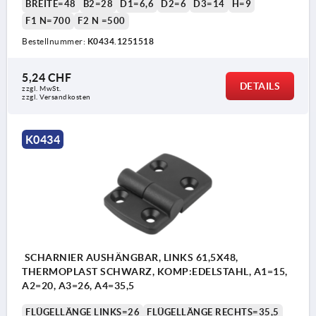
BREITE=48
B2=28
D1=6,6
D2=6
D3=14
H=9
F1 N=700
F2 N =500
Bestellnummer:
K0434.1251518
5,24 CHF
DETAILS
zzgl. MwSt.
zzgl. Versandkosten
K0434
SCHARNIER AUSHÄNGBAR, LINKS 61,5X48,
THERMOPLAST SCHWARZ, KOMP:EDELSTAHL, A1=15,
A2=20, A3=26, A4=35,5
FLÜGELLÄNGE LINKS=26
FLÜGELLÄNGE RECHTS=35,5