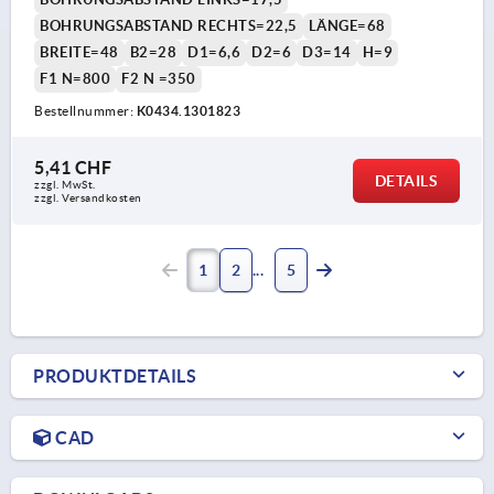
BOHRUNGSABSTAND RECHTS=22,5
LÄNGE=68
BREITE=48
B2=28
D1=6,6
D2=6
D3=14
H=9
F1 N=800
F2 N =350
Bestellnummer:
K0434.1301823
5,41 CHF
DETAILS
zzgl. MwSt.
zzgl. Versandkosten
1
2
5
PRODUKTDETAILS
CAD