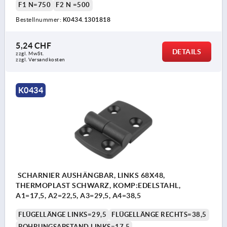
F1 N=750
F2 N =500
Bestellnummer:
K0434.1301818
5,24 CHF
DETAILS
zzgl. MwSt.
zzgl. Versandkosten
K0434
SCHARNIER AUSHÄNGBAR, LINKS 68X48,
THERMOPLAST SCHWARZ, KOMP:EDELSTAHL,
A1=17,5, A2=22,5, A3=29,5, A4=38,5
FLÜGELLÄNGE LINKS=29,5
FLÜGELLÄNGE RECHTS=38,5
BOHRUNGSABSTAND LINKS=17,5