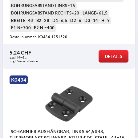
BOHRUNGSABSTAND LINKS=15
BOHRUNGSABSTAND RECHTS=20
LÄNGE=61,5
BREITE=48
B2=28
D1=6,6
D2=6
D3=14
H=9
F1 N=700
F2 N =400
Bestellnummer:
K0434.1251520
5,24 CHF
DETAILS
zzgl. MwSt.
zzgl. Versandkosten
K0434
SCHARNIER AUSHÄNGBAR, LINKS 64,5X48,
THERMOPLAST SCHWARZ, KOMP:EDELSTAHL, A1=15,