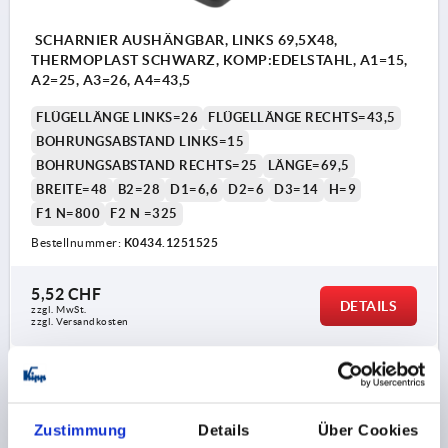
SCHARNIER AUSHÄNGBAR, LINKS 69,5X48,
THERMOPLAST SCHWARZ, KOMP:EDELSTAHL, A1=15,
A2=25, A3=26, A4=43,5
FLÜGELLÄNGE LINKS=26
FLÜGELLÄNGE RECHTS=43,5
BOHRUNGSABSTAND LINKS=15
BOHRUNGSABSTAND RECHTS=25
LÄNGE=69,5
BREITE=48
B2=28
D1=6,6
D2=6
D3=14
H=9
F1 N=800
F2 N =325
Bestellnummer:
K0434.1251525
5,52 CHF
DETAILS
zzgl. MwSt.
zzgl. Versandkosten
K0434
Zustimmung
Details
Über Cookies