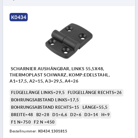
K0434
SCHARNIER AUSHÄNGBAR, LINKS 55,5X48,
THERMOPLAST SCHWARZ, KOMP:EDELSTAHL,
A1=17,5, A2=15, A3=29,5, A4=26
FLÜGELLÄNGE LINKS=29,5
FLÜGELLÄNGE RECHTS=26
BOHRUNGSABSTAND LINKS=17,5
BOHRUNGSABSTAND RECHTS=15
LÄNGE=55,5
BREITE=48
B2=28
D1=6,6
D2=6
D3=14
H=9
F1 N=750
F2 N =450
Bestellnummer:
K0434.1301815