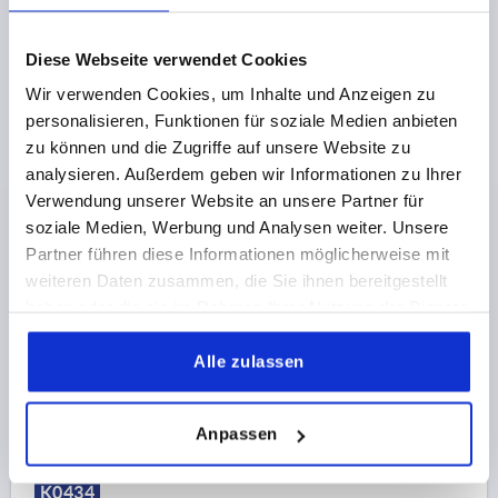
Diese Webseite verwendet Cookies
Wir verwenden Cookies, um Inhalte und Anzeigen zu
SCHARNIER AUSHÄNGBAR, LINKS 74,5X48,
personalisieren, Funktionen für soziale Medien anbieten
THERMOPLAST SCHWARZ, KOMP:EDELSTAHL, A1=15,
zu können und die Zugriffe auf unsere Website zu
A2=27,5, A3=26, A4=48,5
analysieren. Außerdem geben wir Informationen zu Ihrer
FLÜGELLÄNGE LINKS=26
FLÜGELLÄNGE RECHTS=48,5
Verwendung unserer Website an unsere Partner für
BOHRUNGSABSTAND LINKS=15
soziale Medien, Werbung und Analysen weiter. Unsere
BOHRUNGSABSTAND RECHTS=27,5
LÄNGE=74,5
Partner führen diese Informationen möglicherweise mit
BREITE=48
B2=28
D1=6,6
D2=6
D3=14
H=9
weiteren Daten zusammen, die Sie ihnen bereitgestellt
F1 N=800
F2 N =320
haben oder die sie im Rahmen Ihrer Nutzung der Dienste
gesammelt haben.
Bestellnummer:
K0434.1251528
Alle zulassen
5,64 CHF
DETAILS
zzgl. MwSt.
zzgl. Versandkosten
Anpassen
K0434