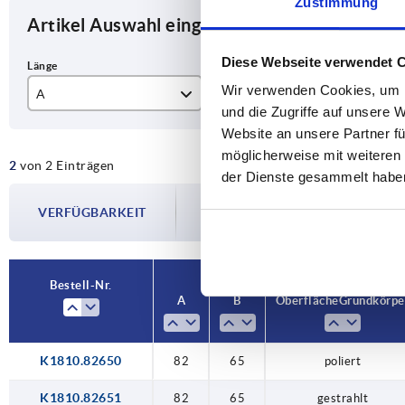
Zustimmung
Artikel Auswahl eingrenzen
Diese Webseite verwendet 
Wir verwenden Cookies, um I
A
B
Ob
und die Zugriffe auf unsere 
82
65
ges
Website an unsere Partner fü
möglicherweise mit weiteren
2
von 2 Einträgen
pol
der Dienste gesammelt habe
Die Verfügbarkeiten werden in regelmä
VERFÜGBARKEIT
Im finalen Schritt vor Abschluss Ihrer 
Versanddatum.
Bestell-Nr.
A
B
Oberfläche Grundkörpe
K1810.82650
82
65
poliert
K1810.82651
82
65
gestrahlt