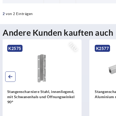
2
von 2 Einträgen
Andere Kunden kauften auch
NEU
K2577
K1347
Stangenscharniere Edelstahl oder
Anschraubs
Aluminium mit Doppelgelenk
Edelstahl