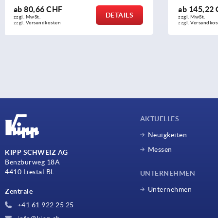
ab
145,22 CHF
ab
4,70 C
DETAILS
zzgl. MwSt.
zzgl. MwSt.
zzgl. Versandkosten
zzgl. Versandk
AKTUELLES
Neuigkeiten
Messen
KIPP SCHWEIZ AG
Benzburweg 18A
4410 Liestal BL
UNTERNEHMEN
Unternehmen
Zentrale
+41 61 922 25 25