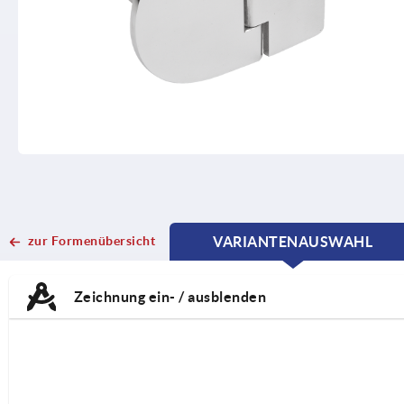
zur Formenübersicht
VARIANTENAUSWAHL
CURRENT
CURRENT
TAB:
TAB:
Zeichnung ein- / ausblenden