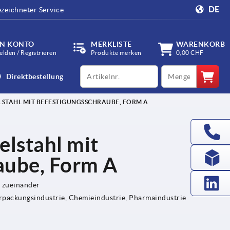
DE
zeichneter Service
IN KONTO
MERKLISTE
WARENKORB
lden / Registrieren
Produkte merken
0,00 CHF
productCode
qty
Direktbestellung
LSTAHL MIT BEFESTIGUNGSSCHRAUBE, FORM A
elstahl mit
aube, Form A
 zueinander
rpackungsindustrie, Chemieindustrie, Pharmaindustrie