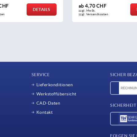
HF
ab
17,76 CHF
DETAILS
zzgl. MwSt.
osten
zzgl. Versandkosten
SERVICE
SICHER BEZ
Lieferkonditionen
Werkstoffübersicht
CAD-Daten
SICHERHEIT
Kontakt
FOLGEN SIE