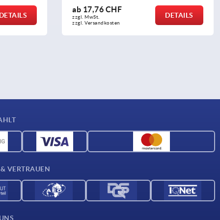
ab
5,91 CHF
DETAILS
DETAILS
zzgl. MwSt.
zzgl. Versandkosten
AHLT
 & VERTRAUEN
 UNS