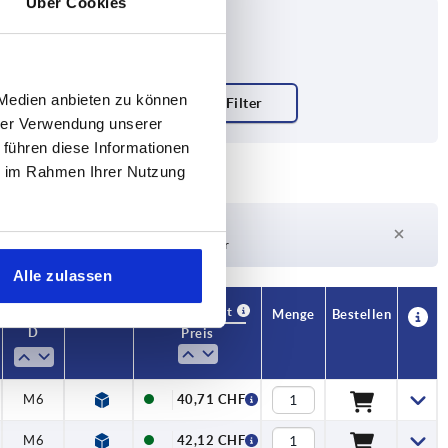
Über Cookies
 Medien anbieten zu können
hrer Verwendung unserer
 führen diese Informationen
ie im Rahmen Ihrer Nutzung
Lieferzeit auf Anfrage
Derzeit nicht auf Lager
Alle zulassen
Verfügbarkeit
CAD
Menge
Bestellen
D
L
Preis
M6
50
40,71 CHF
M6
50
42,12 CHF