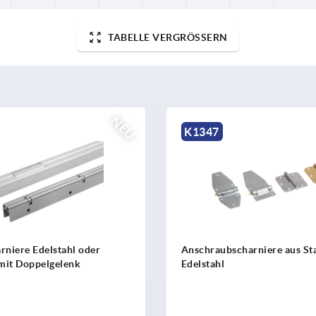
TABELLE VERGRÖSSERN
K0580
charniere aus Stahl oder
Scharniere aus Aluminium