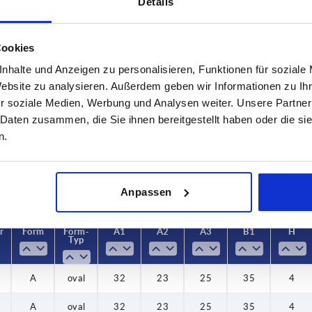
Details
Cookies
nhalte und Anzeigen zu personalisieren, Funktionen für soziale
erfläche Grundkörper
Form
Form-Typ
Website zu analysieren. Außerdem geben wir Informationen zu I
trahlt
A
oval
r soziale Medien, Werbung und Analysen weiter. Unsere Partner
 Daten zusammen, die Sie ihnen bereitgestellt haben oder die s
TABELLE VERGRÖSSERN
iert
n.
ßigen Abständen mehrmals täglich aktualisiert.
1-3 Tage
Bestellung erfahren Sie das bestätigte
4-20 Tage
Anpassen
r
Form
Form-
A1
A2
A3
B1
H
Typ
A
oval
32
23
25
35
4
A
oval
32
23
25
35
4