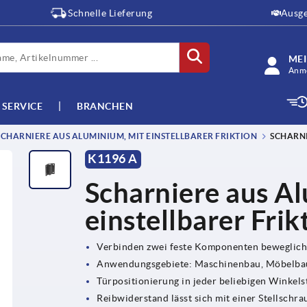
Schnelle Lieferung
Ausge
ME
Anme
SERVICE
BRANCHEN
CHARNIERE AUS ALUMINIUM, MIT EINSTELLBARER FRIKTION
SCHARNI
K1196 A
Scharniere aus A
einstellbarer Frik
Verbinden zwei feste Komponenten beweglich
Anwendungsgebiete: Maschinenbau, Möbelbau
Türpositionierung in jeder beliebigen Winkels
Reibwiderstand lässt sich mit einer Stellschra