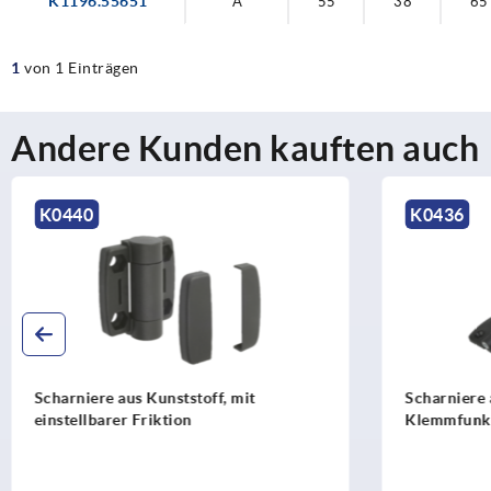
K1196.55651
A
55
38
65
1
von 1 Einträgen
Andere Kunden kauften auch
K0436
Scharniere aus Kunststoff, mit
Klemmfunktion