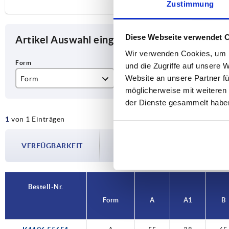
Zustimmung
Diese Webseite verwendet 
Artikel Auswahl eingrenzen
Wir verwenden Cookies, um I
und die Zugriffe auf unsere 
Website an unsere Partner fü
Form
A
A1
möglicherweise mit weiteren
A
55
38
der Dienste gesammelt habe
1
von 1 Einträgen
Die Verfügbarkeiten werden in regelmä
VERFÜGBARKEIT
Im finalen Schritt vor Abschluss Ihrer 
Versanddatum.
Bestell-Nr.
Form
A
A1
B