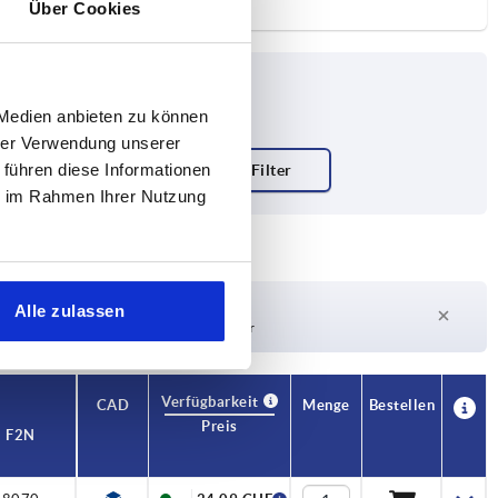
Über Cookies
 Medien anbieten zu können
hrer Verwendung unserer
 führen diese Informationen
ie im Rahmen Ihrer Nutzung
Lieferzeit auf Anfrage
Alle zulassen
Derzeit nicht auf Lager
Verfügbarkeit
CAD
Menge
Bestellen
Preis
F2 N