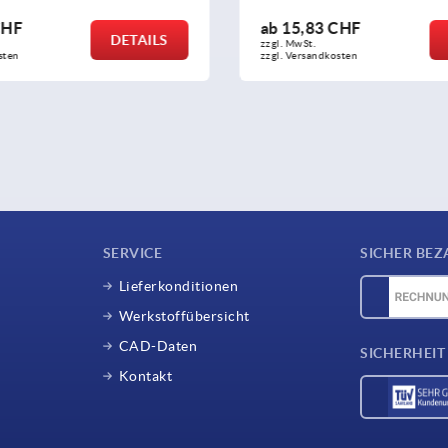
ab
15,83 CHF
ab
60,33 CHF
DETAILS
zzgl. MwSt.
zzgl. MwSt.
zzgl. Versandkosten
zzgl. Versandkosten
SERVICE
SICHER BEZ
Lieferkonditionen
Werkstoffübersicht
CAD-Daten
SICHERHEIT
Kontakt