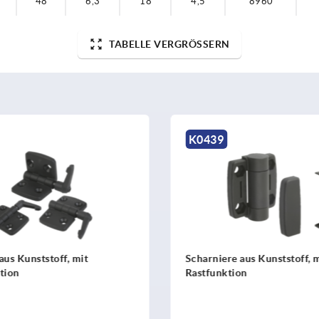
48
6,3
18
4,5
8960
TABELLE VERGRÖSSERN
K0439
K1518
Scharniere aus Kunststoff, mit
Scharniere Edel
Rastfunktion
voreingestellter