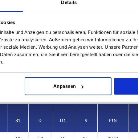
Details
Cookies
nhalte und Anzeigen zu personalisieren, Funktionen für soziale
Website zu analysieren. Außerdem geben wir Informationen zu I
r soziale Medien, Werbung und Analysen weiter. Unsere Partner
B
B1
 Daten zusammen, die Sie ihnen bereitgestellt haben oder die s
65
48
n.
TABELLE VERGRÖSSERN
ßigen Abständen mehrmals täglich aktualisiert.
1-3 Tage
Anpassen
Bestellung erfahren Sie das bestätigte
4-20 Tage
B1
D
D1
S
F1 N