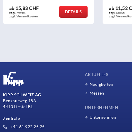
ab
11,52 CHF
ILS
DETAILS
zzgl. MwSt.
zzgl. Versandkosten
AKTUELLES
Neuigkeiten
Messen
KIPP SCHWEIZ AG
Benzburweg 18A
4410 Liestal BL
UNTERNEHMEN
Unternehmen
Zentrale
+41 61 922 25 25