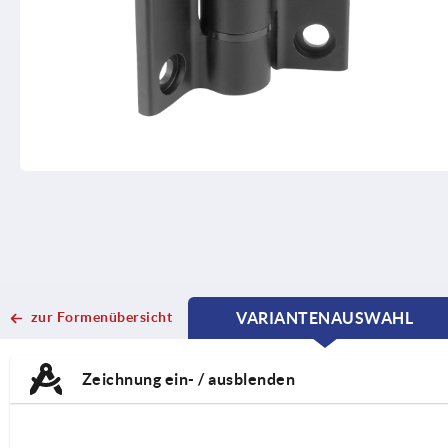
zur Formenübersicht
VARIANTENAUSWAHL
CURRENT
CURRENT
TAB:
TAB:
Zeichnung ein- / ausblenden