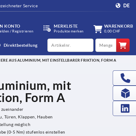
DE
zeichneter Service
IN KONTO
MERKLISTE
WARENKORB
lden / Registrieren
Produkte merken
0,00 CHF
productCode
qty
Direktbestellung
ERE AUS ALUMINIUM, MIT EINSTELLBARER FRIKTION, FORM A
luminium, mit
tion, Form A
 zueinander
, Türen, Klappen, Hauben
tellung möglich
ube (0-5 Nm) stufenlos einstellen