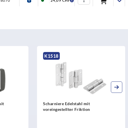
8070
24,09 CHF
K1198
stahl mit
Scharniere aus Aluminium, mit
 Friktion
Rastfunktion