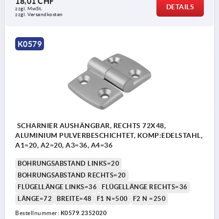
18,01 CHF
DETAILS
zzgl. MwSt.
zzgl. Versandkosten
K0579
SCHARNIER AUSHÄNGBAR, RECHTS 72X48,
ALUMINIUM PULVERBESCHICHTET, KOMP:EDELSTAHL,
A1=20, A2=20, A3=36, A4=36
BOHRUNGSABSTAND LINKS=20
BOHRUNGSABSTAND RECHTS=20
FLÜGELLÄNGE LINKS=36
FLÜGELLÄNGE RECHTS=36
LÄNGE=72
BREITE=48
F1 N=500
F2 N =250
Bestellnummer:
K0579.2352020