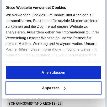
Bestellnummer:
K0579.2402323
Diese Webseite verwendet Cookies
Wir verwenden Cookies, um Inhalte und Anzeigen zu
18,54 CHF
personalisieren, Funktionen für soziale Medien anbieten
DETAILS
zzgl. MwSt.
zzgl. Versandkosten
zu können und die Zugriffe auf unsere Website zu
analysieren. Außerdem geben wir Informationen zu Ihrer
Verwendung unserer Website an unsere Partner für
K0579
soziale Medien, Werbung und Analysen weiter. Unsere
Partner führen diese Informationen möglicherweise mit
weiteren Daten zusammen, die Sie ihnen bereitgestellt
haben oder die sie im Rahmen Ihrer Nutzung der Dienste
gesammelt haben.
Alle zulassen
SCHARNIER AUSHÄNGBAR, RECHTS 87X48,
ALUMINIUM PULVERBESCHICHTET, KOMP:EDELSTAHL,
Anpassen
A1=25, A2=25, A3=43,5, A4=43,5
BOHRUNGSABSTAND LINKS=25
BOHRUNGSABSTAND RECHTS=25