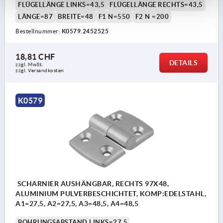
FLÜGELLÄNGE LINKS=43,5
FLÜGELLÄNGE RECHTS=43,5
LÄNGE=87
BREITE=48
F1 N=550
F2 N =200
Bestellnummer:
K0579.2452525
18,81 CHF
DETAILS
zzgl. MwSt.
zzgl. Versandkosten
K0579
SCHARNIER AUSHÄNGBAR, RECHTS 97X48,
ALUMINIUM PULVERBESCHICHTET, KOMP:EDELSTAHL,
A1=27,5, A2=27,5, A3=48,5, A4=48,5
BOHRUNGSABSTAND LINKS=27,5