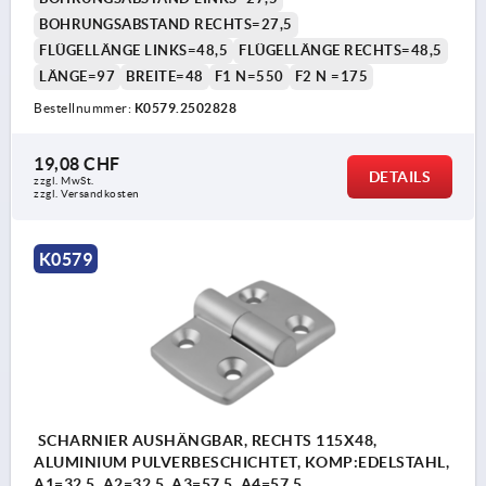
BOHRUNGSABSTAND RECHTS=27,5
FLÜGELLÄNGE LINKS=48,5
FLÜGELLÄNGE RECHTS=48,5
LÄNGE=97
BREITE=48
F1 N=550
F2 N =175
Bestellnummer:
K0579.2502828
19,08 CHF
DETAILS
zzgl. MwSt.
zzgl. Versandkosten
K0579
SCHARNIER AUSHÄNGBAR, RECHTS 115X48,
ALUMINIUM PULVERBESCHICHTET, KOMP:EDELSTAHL,
A1=32,5, A2=32,5, A3=57,5, A4=57,5