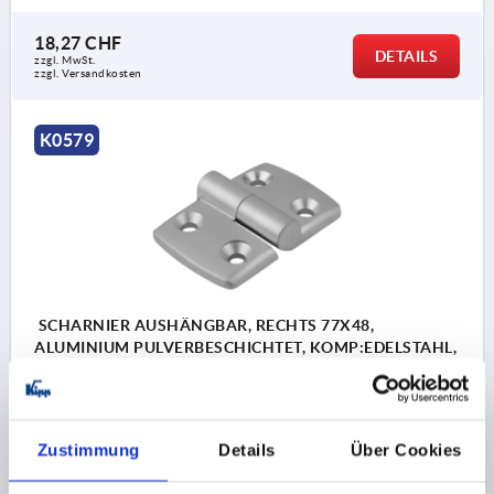
18,27 CHF
DETAILS
zzgl. MwSt.
zzgl. Versandkosten
K0579
SCHARNIER AUSHÄNGBAR, RECHTS 77X48,
ALUMINIUM PULVERBESCHICHTET, KOMP:EDELSTAHL,
A1=22,5, A2=22,5, A3=38,5, A4=38,5
BOHRUNGSABSTAND LINKS=22,5
BOHRUNGSABSTAND RECHTS=22,5
Zustimmung
Details
Über Cookies
FLÜGELLÄNGE LINKS=38,5
FLÜGELLÄNGE RECHTS=38,5
LÄNGE=77
BREITE=48
F1 N=550
F2 N =200