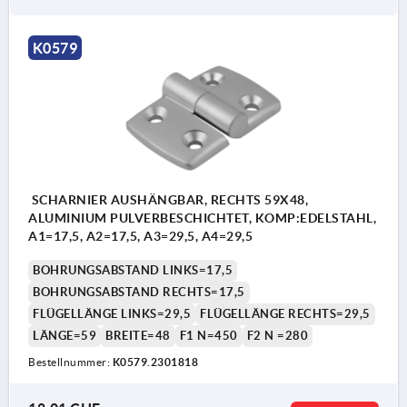
K0579
SCHARNIER AUSHÄNGBAR, RECHTS 59X48,
ALUMINIUM PULVERBESCHICHTET, KOMP:EDELSTAHL,
A1=17,5, A2=17,5, A3=29,5, A4=29,5
BOHRUNGSABSTAND LINKS=17,5
BOHRUNGSABSTAND RECHTS=17,5
FLÜGELLÄNGE LINKS=29,5
FLÜGELLÄNGE RECHTS=29,5
LÄNGE=59
BREITE=48
F1 N=450
F2 N =280
Bestellnummer:
K0579.2301818