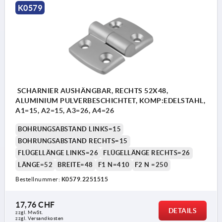
K0579
SCHARNIER AUSHÄNGBAR, RECHTS 52X48,
ALUMINIUM PULVERBESCHICHTET, KOMP:EDELSTAHL,
A1=15, A2=15, A3=26, A4=26
BOHRUNGSABSTAND LINKS=15
BOHRUNGSABSTAND RECHTS=15
FLÜGELLÄNGE LINKS=26
FLÜGELLÄNGE RECHTS=26
LÄNGE=52
BREITE=48
F1 N=410
F2 N =250
Bestellnummer:
K0579.2251515
17,76 CHF
DETAILS
zzgl. MwSt.
zzgl. Versandkosten