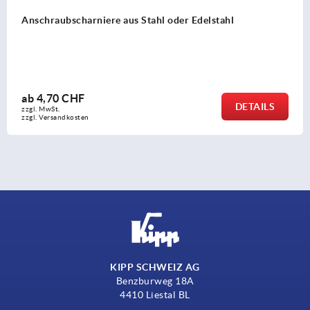
Scharniere Edelstahl
ab
17,45 CHF
LS
DETA
zzgl. MwSt.
zzgl. Versandkosten
KIPP SCHWEIZ AG
Benzburweg 18A
4410 Liestal BL