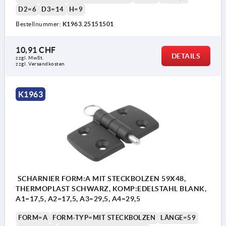
D2=6
D3=14
H=9
Form A: mit Steckbolzen
Bestellnummer:
K1963.25151501
Form B: mit Bolzen/Kopf und Schlüsselring
Form C: mit Bolzen/Kopf und Splint
10,91 CHF
DETAILS
zzgl. MwSt.
Form D: mit Steckbolzen/Klappsicherung
zzgl. Versandkosten
K1963
2) Achsbolzen
3) Splint
4) Schlüsselring
SCHARNIER FORM:A MIT STECKBOLZEN 59X48,
THERMOPLAST SCHWARZ, KOMP:EDELSTAHL BLANK,
A1=17,5, A2=17,5, A3=29,5, A4=29,5
FORM=A
FORM-TYP=MIT STECKBOLZEN
LÄNGE=59