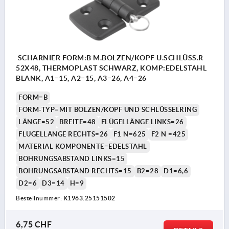
SCHARNIER FORM:B M.BOLZEN/KOPF U.SCHLÜSS.R
52X48, THERMOPLAST SCHWARZ, KOMP:EDELSTAHL
BLANK, A1=15, A2=15, A3=26, A4=26
FORM=B
FORM-TYP=MIT BOLZEN/KOPF UND SCHLÜSSELRING
LÄNGE=52
BREITE=48
FLÜGELLÄNGE LINKS=26
FLÜGELLÄNGE RECHTS=26
F1 N=625
F2 N =425
MATERIAL KOMPONENTE=EDELSTAHL
BOHRUNGSABSTAND LINKS=15
BOHRUNGSABSTAND RECHTS=15
B2=28
D1=6,6
D2=6
D3=14
H=9
Bestellnummer:
K1963.25151502
6,75 CHF