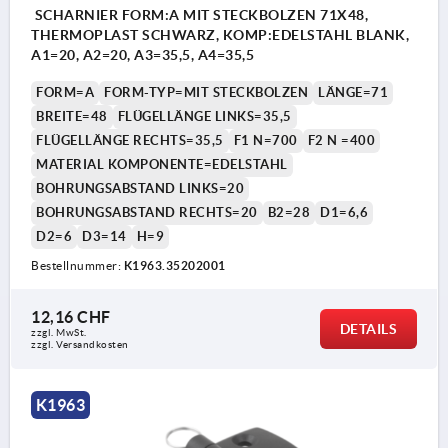
SCHARNIER FORM:A MIT STECKBOLZEN 71X48,
THERMOPLAST SCHWARZ, KOMP:EDELSTAHL BLANK,
A1=20, A2=20, A3=35,5, A4=35,5
FORM=A
FORM-TYP=MIT STECKBOLZEN
LÄNGE=71
BREITE=48
FLÜGELLÄNGE LINKS=35,5
FLÜGELLÄNGE RECHTS=35,5
F1 N=700
F2 N =400
MATERIAL KOMPONENTE=EDELSTAHL
BOHRUNGSABSTAND LINKS=20
BOHRUNGSABSTAND RECHTS=20
B2=28
D1=6,6
D2=6
D3=14
H=9
Bestellnummer:
K1963.35202001
12,16 CHF
DETAILS
zzgl. MwSt.
zzgl. Versandkosten
K1963