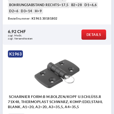
BOHRUNGSABSTAND RECHTS=17,5
B2=28
D1=6,6
D2=6
D3=14
H=9
Bestellnummer:
K1963.30181802
6,92 CHF
DETAILS
zzgl. MwSt.
zzgl. Versandkosten
K1963
SCHARNIER FORM:B M.BOLZEN/KOPF U.SCHLÜSS.R
71X48, THERMOPLAST SCHWARZ, KOMP:EDELSTAHL
BLANK, A1=20, A2=20, A3=35,5, A4=35,5