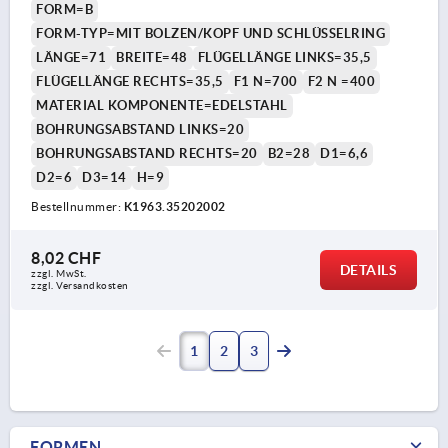
FORM=B
FORM-TYP=MIT BOLZEN/KOPF UND SCHLÜSSELRING
LÄNGE=71
BREITE=48
FLÜGELLÄNGE LINKS=35,5
FLÜGELLÄNGE RECHTS=35,5
F1 N=700
F2 N =400
MATERIAL KOMPONENTE=EDELSTAHL
BOHRUNGSABSTAND LINKS=20
BOHRUNGSABSTAND RECHTS=20
B2=28
D1=6,6
D2=6
D3=14
H=9
Bestellnummer:
K1963.35202002
8,02 CHF
DETAILS
zzgl. MwSt.
zzgl. Versandkosten
1
2
3
FORMEN