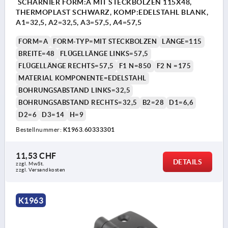
SCHARNIER FORM:A MIT STECKBOLZEN 115X48,
THERMOPLAST SCHWARZ, KOMP:EDELSTAHL BLANK,
A1=32,5, A2=32,5, A3=57,5, A4=57,5
FORM=A
FORM-TYP=MIT STECKBOLZEN
LÄNGE=115
BREITE=48
FLÜGELLÄNGE LINKS=57,5
FLÜGELLÄNGE RECHTS=57,5
F1 N=850
F2 N =175
MATERIAL KOMPONENTE=EDELSTAHL
BOHRUNGSABSTAND LINKS=32,5
BOHRUNGSABSTAND RECHTS=32,5
B2=28
D1=6,6
D2=6
D3=14
H=9
Bestellnummer:
K1963.60333301
11,53 CHF
DETAILS
zzgl. MwSt.
zzgl. Versandkosten
K1963