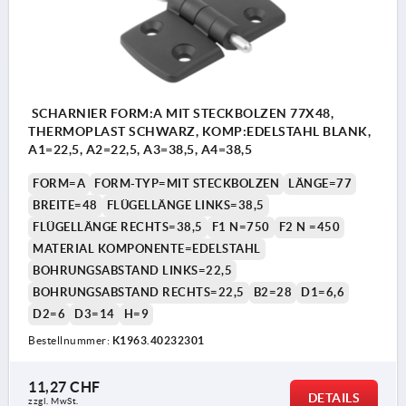
SCHARNIER FORM:A MIT STECKBOLZEN 77X48,
THERMOPLAST SCHWARZ, KOMP:EDELSTAHL BLANK,
A1=22,5, A2=22,5, A3=38,5, A4=38,5
FORM=A
FORM-TYP=MIT STECKBOLZEN
LÄNGE=77
BREITE=48
FLÜGELLÄNGE LINKS=38,5
FLÜGELLÄNGE RECHTS=38,5
F1 N=750
F2 N =450
MATERIAL KOMPONENTE=EDELSTAHL
BOHRUNGSABSTAND LINKS=22,5
BOHRUNGSABSTAND RECHTS=22,5
B2=28
D1=6,6
D2=6
D3=14
H=9
Bestellnummer:
K1963.40232301
11,27 CHF
DETAILS
zzgl. MwSt.