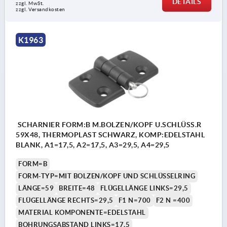
DETAILS
zzgl. MwSt.
zzgl. Versandkosten
K1963
SCHARNIER FORM:B M.BOLZEN/KOPF U.SCHLÜSS.R
59X48, THERMOPLAST SCHWARZ, KOMP:EDELSTAHL
BLANK, A1=17,5, A2=17,5, A3=29,5, A4=29,5
FORM=B
FORM-TYP=MIT BOLZEN/KOPF UND SCHLÜSSELRING
LÄNGE=59
BREITE=48
FLÜGELLÄNGE LINKS=29,5
FLÜGELLÄNGE RECHTS=29,5
F1 N=700
F2 N =400
MATERIAL KOMPONENTE=EDELSTAHL
BOHRUNGSABSTAND LINKS=17,5