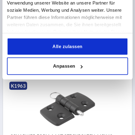
Verwendung unserer Website an unsere Partner für
FLÜGELLÄNGE RECHTS=48,5
F1 N=800
F2 N =425
soziale Medien, Werbung und Analysen weiter. Unsere
MATERIAL KOMPONENTE=EDELSTAHL
Partner führen diese Informationen möglicherweise mit
BOHRUNGSABSTAND LINKS=27,5
weiteren Daten zusammen, die Sie ihnen bereitgestellt
BOHRUNGSABSTAND RECHTS=27,5
B2=28
D1=6,6
haben oder die sie im Rahmen Ihrer Nutzung der Dienste
D2=6
D3=14
H=9
gesammelt haben.
Bestellnummer:
K1963.50282801
Alle zulassen
11,53 CHF
DETAILS
zzgl. MwSt.
Anpassen
zzgl. Versandkosten
K1963