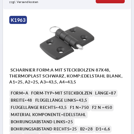
zzgl. Versandkosten
K1963
SCHARNIER FORM:A MIT STECKBOLZEN 87X48,
THERMOPLAST SCHWARZ, KOMP:EDELSTAHL BLANK,
A1=25, A2=25, A3=43,5, A4=43,5
FORM=A
FORM-TYP=MIT STECKBOLZEN
LÄNGE=87
BREITE=48
FLÜGELLÄNGE LINKS=43,5
FLÜGELLÄNGE RECHTS=43,5
F1 N=750
F2 N =450
MATERIAL KOMPONENTE=EDELSTAHL
BOHRUNGSABSTAND LINKS=25
BOHRUNGSABSTAND RECHTS=25
B2=28
D1=6,6