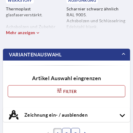
WERKSTOFF
AUSFÜHRUNG
Thermoplast
Scharnier schwarz ähnlich
glasfaserverstärkt.
RAL 9005.
Achsbolzen und Schlüsselring
Achsbolzen und Zubehör
Edelstahl blank.
Edelstahl 1.4305.
Mehr anzeigen
Achsbolzen Stahl verzinkt.
Schlüsselring Edelstahl
1.4310.
VARIANTENAUSWAHL
Achsbolzen Stahl.
Artikel Auswahl eingrenzen
FILTER
Zeichnung ein- / ausblenden