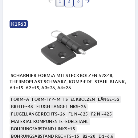
1
2
3
K1963
SCHARNIER FORM:A MIT STECKBOLZEN 52X48,
THERMOPLAST SCHWARZ, KOMP:EDELSTAHL BLANK,
A1=15, A2=15, A3=26, A4=26
FORM=A
FORM-TYP=MIT STECKBOLZEN
LÄNGE=52
BREITE=48
FLÜGELLÄNGE LINKS=26
FLÜGELLÄNGE RECHTS=26
F1 N=625
F2 N =425
MATERIAL KOMPONENTE=EDELSTAHL
BOHRUNGSABSTAND LINKS=15
BOHRUNGSABSTAND RECHTS=15
B2=28
D1=6,6