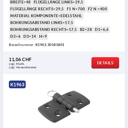
BREITE=48
FLÜGELLÄNGE LINKS=29,5
FLÜGELLÄNGE RECHTS=29,5
F1 N=700
F2 N =400
MATERIAL KOMPONENTE=EDELSTAHL
BOHRUNGSABSTAND LINKS=17,5
BOHRUNGSABSTAND RECHTS=17,5
B2=28
D1=6,6
D2=6
D3=14
H=9
Bestellnummer:
K1963.30181801
11,06 CHF
DETAILS
zzgl. MwSt.
zzgl. Versandkosten
K1963