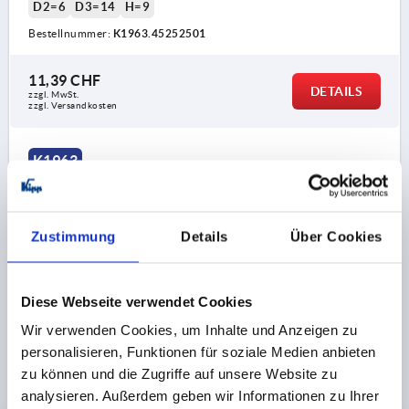
D2=6
D3=14
H=9
Bestellnummer:
K1963.45252501
11,39 CHF
DETAILS
zzgl. MwSt.
zzgl. Versandkosten
K1963
Zustimmung
Details
Über Cookies
Diese Webseite verwendet Cookies
SCHARNIER FORM:A MIT STECKBOLZEN 97X48,
Wir verwenden Cookies, um Inhalte und Anzeigen zu
THERMOPLAST SCHWARZ, KOMP:EDELSTAHL BLANK,
A1=27,5, A2=27,5, A3=48,5, A4=48,5
personalisieren, Funktionen für soziale Medien anbieten
zu können und die Zugriffe auf unsere Website zu
FORM=A
FORM-TYP=MIT STECKBOLZEN
LÄNGE=97
analysieren. Außerdem geben wir Informationen zu Ihrer
BREITE=48
FLÜGELLÄNGE LINKS=48,5