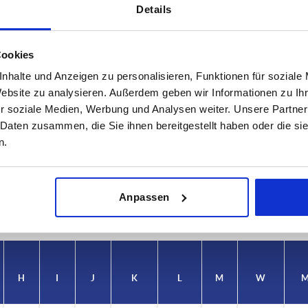
Details
Cookies
nhalte und Anzeigen zu personalisieren, Funktionen für soziale
Website zu analysieren. Außerdem geben wir Informationen zu I
r soziale Medien, Werbung und Analysen weiter. Unsere Partner
D1
E
 Daten zusammen, die Sie ihnen bereitgestellt haben oder die s
n.
6
5,8
40
TABELLE VERGRÖSSERN
ßigen Abständen mehrmals täglich aktualisiert.
Anpassen
1-3 Tage
Bestellung erfahren Sie das bestätigte
4-20 Tage
H
I
J
K
L
M
W
M