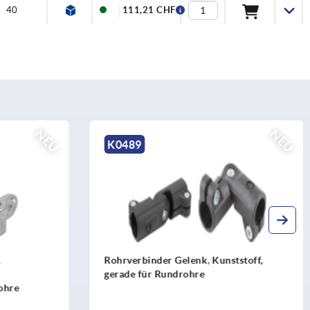
40
111,21 CHF
NEU
NEU
K0490
ststoff,
Rohrverbinder Gelenkfuß Kunststoff