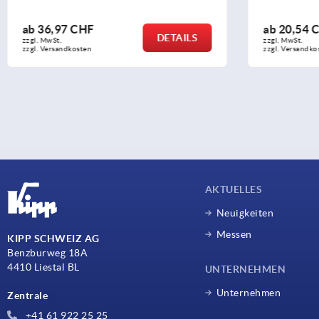
ab
20,54 CHF
ab
19,4
DETAILS
zzgl. MwSt.
zzgl. MwSt.
zzgl. Versandkosten
zzgl. Versan
AKTUELLES
Neuigkeiten
Messen
KIPP SCHWEIZ AG
Benzburweg 18A
4410 Liestal BL
UNTERNEHMEN
Unternehmen
Zentrale
+41 61 922 25 25