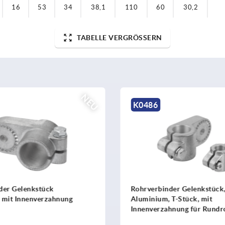
16
53
34
38,1
110
60
30,2
TABELLE VERGRÖSSERN
NEU
K0489
inder Gelenkstück,
Rohrverbinder Gelenk, Kun
, T-Stück, mit
gerade für Rundrohre
zahnung für Rundrohre