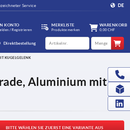
DE
zeichneter Service
IN KONTO
MERKLISTE
WARENKORB
lden / Registrieren
Produkte merken
0,00 CHF
productCode
qty
Direktbestellung
IT KUGELGELENK
rade, Aluminium mit
BITTE WÄHLEN SIE ZUERST EINE VARIANTE AUS