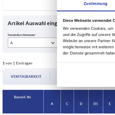
Zustimmung
Diese Webseite verwendet 
Artikel Auswahl eingrenzen
Wir verwenden Cookies, um I
und die Zugriffe auf unsere 
Website an unsere Partner fü
A
C
D
möglicherweise mit weiteren
der Dienste gesammelt habe
30,1
30
M
1
von 1 Einträgen
Die Verfügbarkeiten werden in regelmä
VERFÜGBARKEIT
Im finalen Schritt vor Abschluss Ihrer 
Versanddatum.
Bestell-Nr.
A
C
D
D1
E