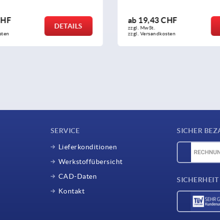
3 CHF
ab
4,31 CHF
DETAILS
zzgl. MwSt.
dkosten
zzgl. Versandkosten
SERVICE
SICHER BEZ
Lieferkonditionen
Werkstoffübersicht
CAD-Daten
SICHERHEIT
Kontakt