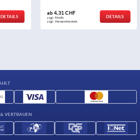
ab
4,06 CHF
DETAILS
DETAILS
zzgl. MwSt.
zzgl. Versandkosten
AHLT
 & VERTRAUEN