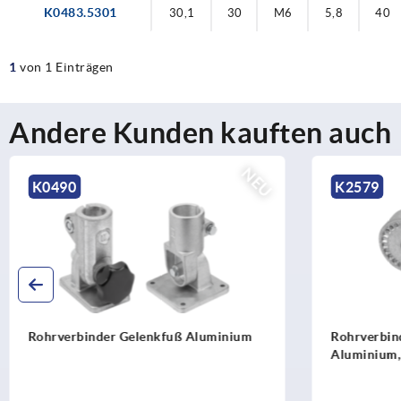
K0483.5301
30,1
30
M6
5,8
40
1
von 1 Einträgen
Andere Kunden kauften auch
NEU
K2579
K0486
Rohrverbinder Gelenkstück
Rohrverb
Aluminium, mit Innenverzahnung
Aluminium
Innenver