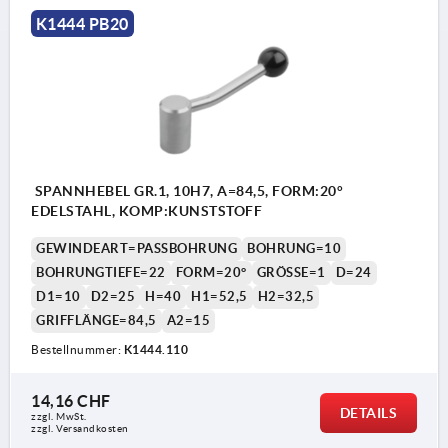
K1444 PB20
SPANNHEBEL GR.1, 10H7, A=84,5, FORM:20°
EDELSTAHL, KOMP:KUNSTSTOFF
GEWINDEART=PASSBOHRUNG
BOHRUNG=10
BOHRUNGTIEFE=22
FORM=20°
GRÖSSE=1
D=24
D1=10
D2=25
H=40
H1=52,5
H2=32,5
GRIFFLÄNGE=84,5
A2=15
Bestellnummer:
K1444.110
14,16 CHF
DETAILS
zzgl. MwSt.
zzgl. Versandkosten