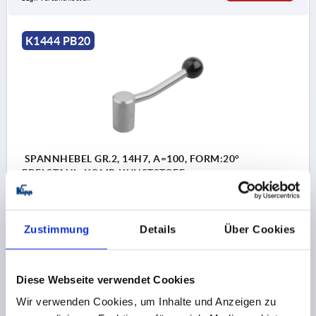
K1444 PB20
SPANNHEBEL GR.2, 14H7, A=100, FORM:20°
EDELSTAHL, KOMP:KUNSTSTOFF
GEWINDEART=PASSBOHRUNG
BOHRUNG=14
BOHRUNGTIEFE=25
FORM=20°
GRÖSSE=2
D=28
Zustimmung
Details
Über Cookies
D1=12
D2=32
H=46
H1=61
H2=36,5
GRIFFLÄNGE=100
A2=15
Bestellnummer:
K1444.114
Diese Webseite verwendet Cookies
Wir verwenden Cookies, um Inhalte und Anzeigen zu
17,55 CHF
DETAILS