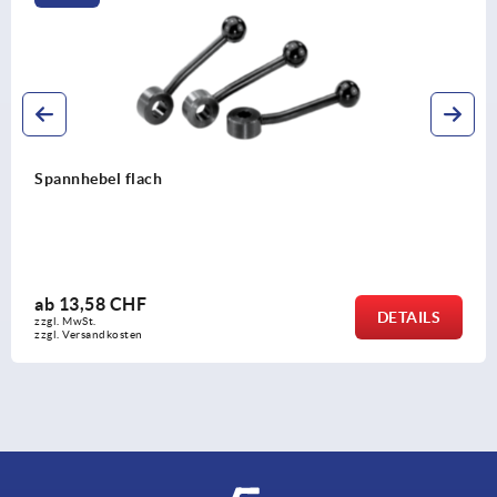
Spannhebel mit Außengewinde
ab
16,11 CHF
LS
DETA
zzgl. MwSt.
zzgl. Versandkosten