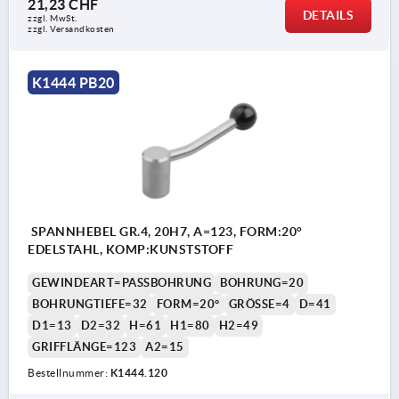
21,23 CHF
DETAILS
zzgl. MwSt.
zzgl. Versandkosten
K1444 PB20
SPANNHEBEL GR.4, 20H7, A=123, FORM:20°
EDELSTAHL, KOMP:KUNSTSTOFF
GEWINDEART=PASSBOHRUNG
BOHRUNG=20
BOHRUNGTIEFE=32
FORM=20°
GRÖSSE=4
D=41
D1=13
D2=32
H=61
H1=80
H2=49
GRIFFLÄNGE=123
A2=15
Bestellnummer:
K1444.120