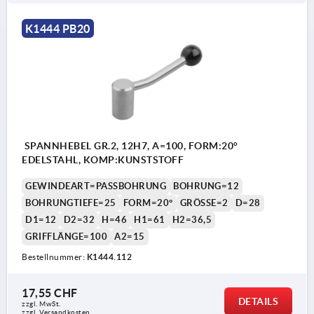
K1444 PB20
SPANNHEBEL GR.2, 12H7, A=100, FORM:20°
EDELSTAHL, KOMP:KUNSTSTOFF
GEWINDEART=PASSBOHRUNG
BOHRUNG=12
BOHRUNGTIEFE=25
FORM=20°
GRÖSSE=2
D=28
D1=12
D2=32
H=46
H1=61
H2=36,5
GRIFFLÄNGE=100
A2=15
Bestellnummer:
K1444.112
17,55 CHF
DETAILS
zzgl. MwSt.
zzgl. Versandkosten