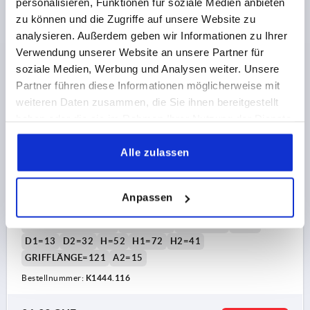
personalisieren, Funktionen für soziale Medien anbieten
zzgl. MwSt.
zzgl. Versandkosten
zu können und die Zugriffe auf unsere Website zu
analysieren. Außerdem geben wir Informationen zu Ihrer
K1444 PB20
Verwendung unserer Website an unsere Partner für
soziale Medien, Werbung und Analysen weiter. Unsere
Partner führen diese Informationen möglicherweise mit
weiteren Daten zusammen, die Sie ihnen bereitgestellt
haben oder die sie im Rahmen Ihrer Nutzung der Dienste
gesammelt haben.
Alle zulassen
SPANNHEBEL GR.3, 16H7, A=121, FORM:20°
EDELSTAHL, KOMP:KUNSTSTOFF
Anpassen
GEWINDEART=PASSBOHRUNG
BOHRUNG=16
BOHRUNGTIEFE=28
FORM=20°
GRÖSSE=3
D=33
D1=13
D2=32
H=52
H1=72
H2=41
GRIFFLÄNGE=121
A2=15
Bestellnummer:
K1444.116