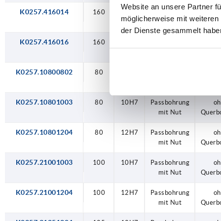
Website an unsere Partner fü
K0257.416014
160
14H7
Passbohrung
oh
möglicherweise mit weiteren
Querb
der Dienste gesammelt habe
K0257.416016
160
16H7
Passbohrung
oh
Querb
K0257.10800802
80
8H7
Passbohrung
oh
mit Nut
Querb
K0257.10801003
80
10H7
Passbohrung
oh
mit Nut
Querb
K0257.10801204
80
12H7
Passbohrung
oh
mit Nut
Querb
K0257.21001003
100
10H7
Passbohrung
oh
mit Nut
Querb
K0257.21001204
100
12H7
Passbohrung
oh
mit Nut
Querb