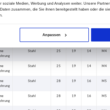
r soziale Medien, Werbung und Analysen weiter. Unsere Partner
ne
Stahl
45
25
25
M8
 Daten zusammen, die Sie ihnen bereitgestellt haben oder die s
ohrung
n.
ne
Stahl
45
25
25
M8
ohrung
Anpassen
ne
Stahl
25
19
14
M4
ohrung
ne
Stahl
25
19
14
M4
ohrung
ne
Stahl
25
19
14
M4
ohrung
ne
Stahl
28
19
16
M5
ohrung
ne
Stahl
28
19
16
M5
ohrung