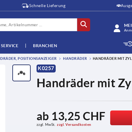
Schnelle Lieferung
Ausge
ME
Anme
SERVICE
BRANCHEN
DRÄDER, POSITIONSANZEIGER
HANDRÄDER
HANDRÄDER MIT ZYL
K0257
Handräder mit Zyl
ab
13,25 CHF
zzgl. MwSt.
zzgl. Versandkosten