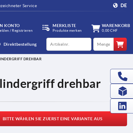
DE
zeichneter Service
IN KONTO
MERKLISTE
WARENKORB
lden / Registrieren
Produkte merken
0,00 CHF
productCode
qty
Direktbestellung
INDERGRIFF DREHBAR
indergriff drehbar
BITTE WÄHLEN SIE ZUERST EINE VARIANTE AUS