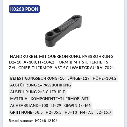
K0268 PBON
HANDKURBEL MIT QUERBOHRUNG, PASSBOHRUNG
D2=10, A=100, H=104,2, FORM:B MIT SICHERHEITS-
ZYL. GRIFF, THERMOPLAST SCHWARZGRAU RAL7021,
KOMP:THERMOPLAST SCHWARZGRAU RAL7021
BEFESTIGUNGSBOHRUNG=10
LÄNGE=129
HÖHE=104,2
AUSFÜHRUNG 1=PASSBOHRUNG
AUSFÜHRUNG 2=SICHERHEIT
MATERIAL KOMPONENTE=THERMOPLAST
ACHSABSTAND=100
D=29
GEWINDE=M6
GRIFFHÖHE=58,5
H2=35,5
H3=13
H4=7,5
L2=15,7
Bestellnummer:
K0268.12106