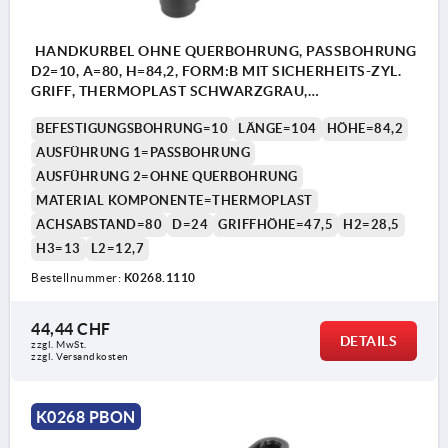
HANDKURBEL OHNE QUERBOHRUNG, PASSBOHRUNG
D2=10, A=80, H=84,2, FORM:B MIT SICHERHEITS-ZYL.
GRIFF, THERMOPLAST SCHWARZGRAU,
KOMP:THERMOPLAST SCHWARZGRAU
BEFESTIGUNGSBOHRUNG=10
LÄNGE=104
HÖHE=84,2
AUSFÜHRUNG 1=PASSBOHRUNG
AUSFÜHRUNG 2=OHNE QUERBOHRUNG
MATERIAL KOMPONENTE=THERMOPLAST
ACHSABSTAND=80
D=24
GRIFFHÖHE=47,5
H2=28,5
H3=13
L2=12,7
Bestellnummer:
K0268.1110
44,44 CHF
DETAILS
zzgl. MwSt.
zzgl. Versandkosten
K0268 PBON