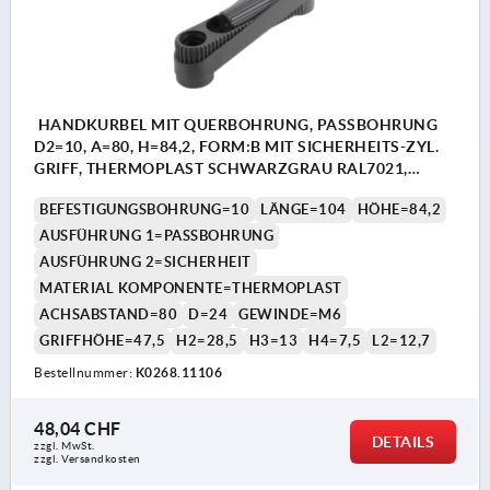
HANDKURBEL MIT QUERBOHRUNG, PASSBOHRUNG
D2=10, A=80, H=84,2, FORM:B MIT SICHERHEITS-ZYL.
GRIFF, THERMOPLAST SCHWARZGRAU RAL7021,
KOMP:THERMOPLAST SCHWARZGRAU RAL7021
BEFESTIGUNGSBOHRUNG=10
LÄNGE=104
HÖHE=84,2
AUSFÜHRUNG 1=PASSBOHRUNG
AUSFÜHRUNG 2=SICHERHEIT
MATERIAL KOMPONENTE=THERMOPLAST
ACHSABSTAND=80
D=24
GEWINDE=M6
GRIFFHÖHE=47,5
H2=28,5
H3=13
H4=7,5
L2=12,7
Bestellnummer:
K0268.11106
48,04 CHF
DETAILS
zzgl. MwSt.
zzgl. Versandkosten