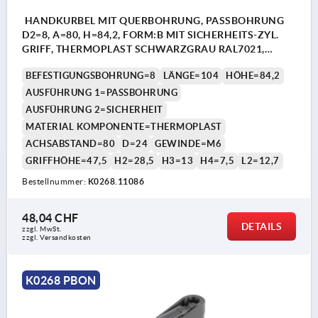
HANDKURBEL MIT QUERBOHRUNG, PASSBOHRUNG
D2=8, A=80, H=84,2, FORM:B MIT SICHERHEITS-ZYL.
GRIFF, THERMOPLAST SCHWARZGRAU RAL7021,
KOMP:THERMOPLAST SCHWARZGRAU RAL7021
BEFESTIGUNGSBOHRUNG=8
LÄNGE=104
HÖHE=84,2
AUSFÜHRUNG 1=PASSBOHRUNG
AUSFÜHRUNG 2=SICHERHEIT
MATERIAL KOMPONENTE=THERMOPLAST
ACHSABSTAND=80
D=24
GEWINDE=M6
GRIFFHÖHE=47,5
H2=28,5
H3=13
H4=7,5
L2=12,7
Bestellnummer:
K0268.11086
48,04 CHF
DETAILS
zzgl. MwSt.
zzgl. Versandkosten
K0268 PBON