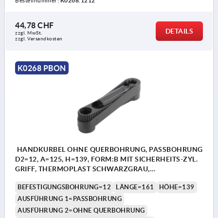
Bestellnummer:
K0268.1212
44,78 CHF
DETAILS
zzgl. MwSt.
zzgl. Versandkosten
K0268 PBON
HANDKURBEL OHNE QUERBOHRUNG, PASSBOHRUNG
D2=12, A=125, H=139, FORM:B MIT SICHERHEITS-ZYL.
GRIFF, THERMOPLAST SCHWARZGRAU,
KOMP:THERMOPLAST SCHWARZGRAU
BEFESTIGUNGSBOHRUNG=12
LÄNGE=161
HÖHE=139
AUSFÜHRUNG 1=PASSBOHRUNG
AUSFÜHRUNG 2=OHNE QUERBOHRUNG