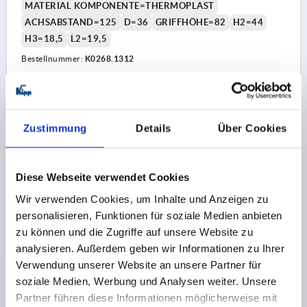
MATERIAL KOMPONENTE=THERMOPLAST
ACHSABSTAND=125
D=36
GRIFFHÖHE=82
H2=44
H3=18,5
L2=19,5
Bestellnummer:
K0268.1312
45,59 CHF
DETAILS
zzgl. MwSt.
zzgl. Versandkosten
Zustimmung
Details
Über Cookies
K0268 PBON
Diese Webseite verwendet Cookies
Wir verwenden Cookies, um Inhalte und Anzeigen zu
personalisieren, Funktionen für soziale Medien anbieten
zu können und die Zugriffe auf unsere Website zu
analysieren. Außerdem geben wir Informationen zu Ihrer
Verwendung unserer Website an unsere Partner für
HANDKURBEL OHNE QUERBOHRUNG, PASSBOHRUNG
soziale Medien, Werbung und Analysen weiter. Unsere
D2=14, A=125, H=139, FORM:B MIT SICHERHEITS-ZYL.
GRIFF, THERMOPLAST SCHWARZGRAU,
Partner führen diese Informationen möglicherweise mit