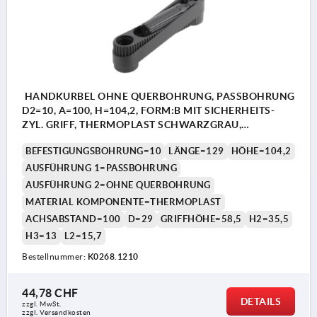
HANDKURBEL OHNE QUERBOHRUNG, PASSBOHRUNG
D2=10, A=100, H=104,2, FORM:B MIT SICHERHEITS-
ZYL. GRIFF, THERMOPLAST SCHWARZGRAU,
KOMP:THERMOPLAST SCHWARZGRAU
BEFESTIGUNGSBOHRUNG=10
LÄNGE=129
HÖHE=104,2
AUSFÜHRUNG 1=PASSBOHRUNG
AUSFÜHRUNG 2=OHNE QUERBOHRUNG
MATERIAL KOMPONENTE=THERMOPLAST
ACHSABSTAND=100
D=29
GRIFFHÖHE=58,5
H2=35,5
H3=13
L2=15,7
Bestellnummer:
K0268.1210
44,78 CHF
DETAILS
zzgl. MwSt.
zzgl. Versandkosten