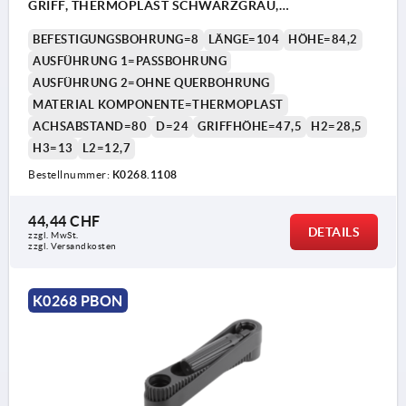
GRIFF, THERMOPLAST SCHWARZGRAU,
KOMP:THERMOPLAST SCHWARZGRAU
BEFESTIGUNGSBOHRUNG=8
LÄNGE=104
HÖHE=84,2
AUSFÜHRUNG 1=PASSBOHRUNG
AUSFÜHRUNG 2=OHNE QUERBOHRUNG
MATERIAL KOMPONENTE=THERMOPLAST
ACHSABSTAND=80
D=24
GRIFFHÖHE=47,5
H2=28,5
H3=13
L2=12,7
Bestellnummer:
K0268.1108
44,44 CHF
DETAILS
zzgl. MwSt.
zzgl. Versandkosten
K0268 PBON