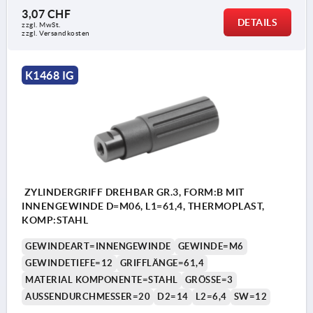
3,07 CHF
DETAILS
zzgl. MwSt.
zzgl. Versandkosten
K1468 IG
ZYLINDERGRIFF DREHBAR GR.3, FORM:B MIT
INNENGEWINDE D=M06, L1=61,4, THERMOPLAST,
KOMP:STAHL
GEWINDEART=INNENGEWINDE
GEWINDE=M6
GEWINDETIEFE=12
GRIFFLÄNGE=61,4
MATERIAL KOMPONENTE=STAHL
GRÖSSE=3
AUSSENDURCHMESSER=20
D2=14
L2=6,4
SW=12