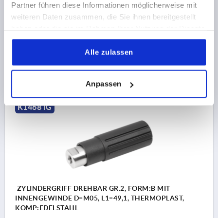
GEWINDETIEFE=8
GRIFFLÄNGE=40
Partner führen diese Informationen möglicherweise mit
MATERIAL KOMPONENTE=EDELSTAHL
GRÖSSE=1
weiteren Daten zusammen, die Sie ihnen bereitgestellt
AUSSENDURCHMESSER=14
D2=9
L2=5
SW=8
haben oder die sie im Rahmen Ihrer Nutzung der Dienste
gesammelt haben.
Bestellnummer:
K1468.3104
Alle zulassen
6,28 CHF
DETAILS
zzgl. MwSt.
zzgl. Versandkosten
Anpassen
K1468 IG
ZYLINDERGRIFF DREHBAR GR.2, FORM:B MIT
INNENGEWINDE D=M05, L1=49,1, THERMOPLAST,
KOMP:EDELSTAHL