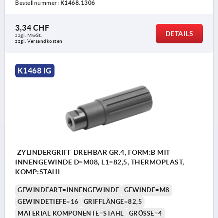
Bestellnummer:
K1468.1306
3,34 CHF
DETAILS
zzgl. MwSt.
zzgl. Versandkosten
K1468 IG
ZYLINDERGRIFF DREHBAR GR.4, FORM:B MIT
INNENGEWINDE D=M08, L1=82,5, THERMOPLAST,
KOMP:STAHL
GEWINDEART=INNENGEWINDE
GEWINDE=M8
GEWINDETIEFE=16
GRIFFLÄNGE=82,5
MATERIAL KOMPONENTE=STAHL
GRÖSSE=4