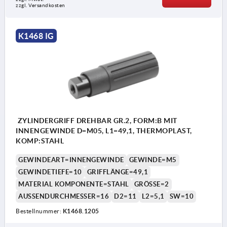
zzgl. Versandkosten
K1468 IG
ZYLINDERGRIFF DREHBAR GR.2, FORM:B MIT
INNENGEWINDE D=M05, L1=49,1, THERMOPLAST,
KOMP:STAHL
GEWINDEART=INNENGEWINDE
GEWINDE=M5
GEWINDETIEFE=10
GRIFFLÄNGE=49,1
MATERIAL KOMPONENTE=STAHL
GRÖSSE=2
AUSSENDURCHMESSER=16
D2=11
L2=5,1
SW=10
Bestellnummer:
K1468.1205