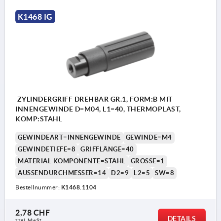
K1468 IG
ZYLINDERGRIFF DREHBAR GR.1, FORM:B MIT
INNENGEWINDE D=M04, L1=40, THERMOPLAST,
KOMP:STAHL
GEWINDEART=INNENGEWINDE
GEWINDE=M4
GEWINDETIEFE=8
GRIFFLÄNGE=40
MATERIAL KOMPONENTE=STAHL
GRÖSSE=1
AUSSENDURCHMESSER=14
D2=9
L2=5
SW=8
Bestellnummer:
K1468.1104
2,78 CHF
DETAILS
zzgl. MwSt.