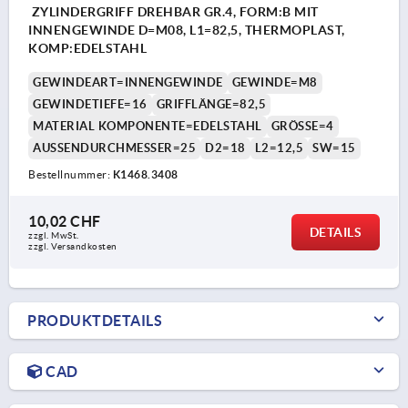
ZYLINDERGRIFF DREHBAR GR.4, FORM:B MIT
INNENGEWINDE D=M08, L1=82,5, THERMOPLAST,
KOMP:EDELSTAHL
GEWINDEART=INNENGEWINDE
GEWINDE=M8
GEWINDETIEFE=16
GRIFFLÄNGE=82,5
MATERIAL KOMPONENTE=EDELSTAHL
GRÖSSE=4
AUSSENDURCHMESSER=25
D2=18
L2=12,5
SW=15
Bestellnummer:
K1468.3408
10,02 CHF
DETAILS
zzgl. MwSt.
zzgl. Versandkosten
PRODUKTDETAILS
CAD