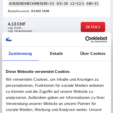
AUSSENDURCHMESSER=25
D2=18
L2=12,5
SW=15
Bestellnummer:
K1468.1408
4,13 CHF
DETAILS
zzgl. MwSt.
zzgl. Versandkosten
K1468 IG
Zustimmung
Details
Über Cookies
Diese Webseite verwendet Cookies
Wir verwenden Cookies, um Inhalte und Anzeigen zu
personalisieren, Funktionen für soziale Medien anbieten
ZYLINDERGRIFF DREHBAR GR.1, FORM:B MIT
zu können und die Zugriffe auf unsere Website zu
INNENGEWINDE D=M04, L1=40, THERMOPLAST,
analysieren. Außerdem geben wir Informationen zu Ihrer
KOMP:EDELSTAHL
Verwendung unserer Website an unsere Partner für
GEWINDEART=INNENGEWINDE
GEWINDE=M4
soziale Medien, Werbung und Analysen weiter. Unsere