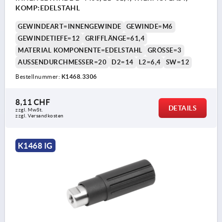
KOMP:EDELSTAHL
GEWINDEART=INNENGEWINDE
GEWINDE=M6
GEWINDETIEFE=12
GRIFFLÄNGE=61,4
MATERIAL KOMPONENTE=EDELSTAHL
GRÖSSE=3
AUSSENDURCHMESSER=20
D2=14
L2=6,4
SW=12
Bestellnummer:
K1468.3306
8,11 CHF
DETAILS
zzgl. MwSt.
zzgl. Versandkosten
K1468 IG