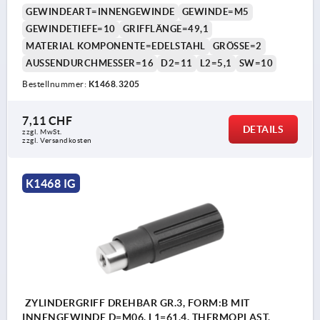
GEWINDEART=INNENGEWINDE
GEWINDE=M5
GEWINDETIEFE=10
GRIFFLÄNGE=49,1
MATERIAL KOMPONENTE=EDELSTAHL
GRÖSSE=2
AUSSENDURCHMESSER=16
D2=11
L2=5,1
SW=10
Bestellnummer:
K1468.3205
7,11 CHF
DETAILS
zzgl. MwSt.
zzgl. Versandkosten
K1468 IG
ZYLINDERGRIFF DREHBAR GR.3, FORM:B MIT
INNENGEWINDE D=M06, L1=61,4, THERMOPLAST,