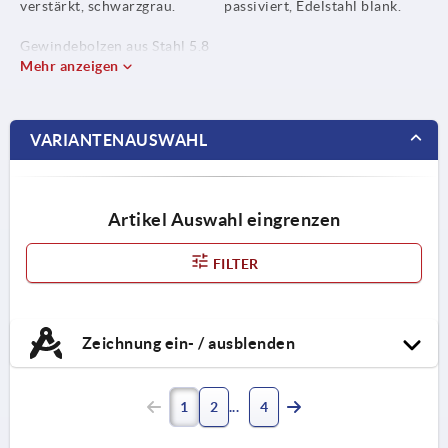
verstärkt, schwarzgrau.
passiviert, Edelstahl blank.
Gewindebolzen aus Stahl 5.8
oder Edelstahl 1.4305.
Mehr anzeigen
VARIANTENAUSWAHL
Artikel Auswahl eingrenzen
FILTER
Zeichnung ein- / ausblenden
1
2
4