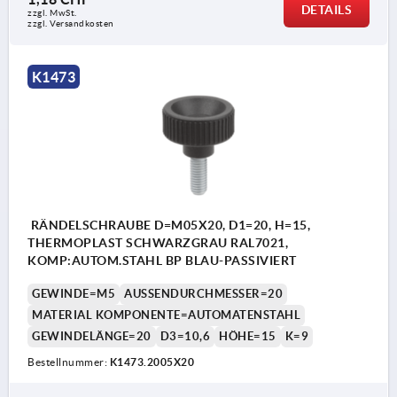
DETAILS
zzgl. MwSt.
zzgl. Versandkosten
K1473
RÄNDELSCHRAUBE D=M05X20, D1=20, H=15,
THERMOPLAST SCHWARZGRAU RAL7021,
KOMP:AUTOM.STAHL BP BLAU-PASSIVIERT
GEWINDE=M5
AUSSENDURCHMESSER=20
MATERIAL KOMPONENTE=AUTOMATENSTAHL
GEWINDELÄNGE=20
D3=10,6
HÖHE=15
K=9
Bestellnummer:
K1473.2005X20