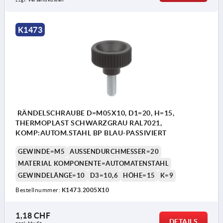
K1473
RÄNDELSCHRAUBE D=M05X10, D1=20, H=15,
THERMOPLAST SCHWARZGRAU RAL7021,
KOMP:AUTOM.STAHL BP BLAU-PASSIVIERT
GEWINDE=M5
AUSSENDURCHMESSER=20
MATERIAL KOMPONENTE=AUTOMATENSTAHL
GEWINDELÄNGE=10
D3=10,6
HÖHE=15
K=9
Bestellnummer:
K1473.2005X10
1,18 CHF
DETAILS