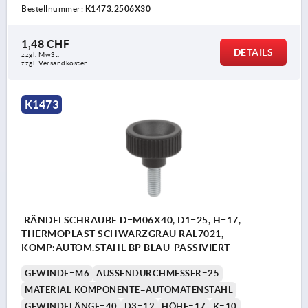
Bestellnummer:
K1473.2506X30
1,48 CHF
DETAILS
zzgl. MwSt.
zzgl. Versandkosten
K1473
RÄNDELSCHRAUBE D=M06X40, D1=25, H=17,
THERMOPLAST SCHWARZGRAU RAL7021,
KOMP:AUTOM.STAHL BP BLAU-PASSIVIERT
GEWINDE=M6
AUSSENDURCHMESSER=25
MATERIAL KOMPONENTE=AUTOMATENSTAHL
GEWINDELÄNGE=40
D3=12
HÖHE=17
K=10