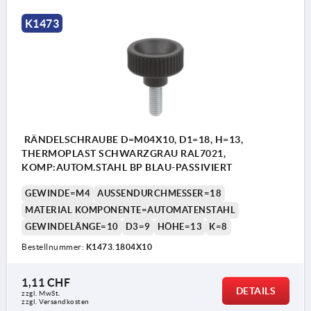
K1473
RÄNDELSCHRAUBE D=M04X10, D1=18, H=13,
THERMOPLAST SCHWARZGRAU RAL7021,
KOMP:AUTOM.STAHL BP BLAU-PASSIVIERT
GEWINDE=M4
AUSSENDURCHMESSER=18
MATERIAL KOMPONENTE=AUTOMATENSTAHL
GEWINDELÄNGE=10
D3=9
HÖHE=13
K=8
Bestellnummer:
K1473.1804X10
1,11 CHF
DETAILS
zzgl. MwSt.
zzgl. Versandkosten