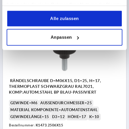
haben oder die sie im Rahmen Ihrer Nutzung der Dienste
1,25 CHF
DETAILS
gesammelt haben.
zzgl. MwSt.
zzgl. Versandkosten
Alle zulassen
K1473
Anpassen
RÄNDELSCHRAUBE D=M06X15, D1=25, H=17,
THERMOPLAST SCHWARZGRAU RAL7021,
KOMP:AUTOM.STAHL BP BLAU-PASSIVIERT
GEWINDE=M6
AUSSENDURCHMESSER=25
MATERIAL KOMPONENTE=AUTOMATENSTAHL
GEWINDELÄNGE=15
D3=12
HÖHE=17
K=10
Bestellnummer:
K1473.2506X15