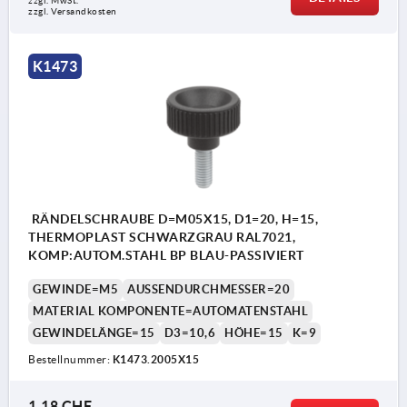
zzgl. MwSt.
zzgl. Versandkosten
K1473
RÄNDELSCHRAUBE D=M05X15, D1=20, H=15,
THERMOPLAST SCHWARZGRAU RAL7021,
KOMP:AUTOM.STAHL BP BLAU-PASSIVIERT
GEWINDE=M5
AUSSENDURCHMESSER=20
MATERIAL KOMPONENTE=AUTOMATENSTAHL
GEWINDELÄNGE=15
D3=10,6
HÖHE=15
K=9
Bestellnummer:
K1473.2005X15
1,18 CHF