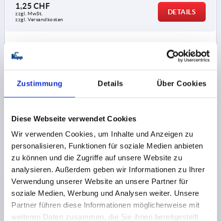
1,25 CHF
DETAILS
zzgl. MwSt.
zzgl. Versandkosten
K1473
Zustimmung
Details
Über Cookies
Diese Webseite verwendet Cookies
RÄNDELSCHRAUBE D=M06X10, D1=25, H=17,
Wir verwenden Cookies, um Inhalte und Anzeigen zu
THERMOPLAST SCHWARZGRAU RAL7021,
personalisieren, Funktionen für soziale Medien anbieten
KOMP:AUTOM.STAHL BP BLAU-PASSIVIERT
zu können und die Zugriffe auf unsere Website zu
analysieren. Außerdem geben wir Informationen zu Ihrer
GEWINDE=M6
AUSSENDURCHMESSER=25
Verwendung unserer Website an unsere Partner für
MATERIAL KOMPONENTE=AUTOMATENSTAHL
soziale Medien, Werbung und Analysen weiter. Unsere
GEWINDELÄNGE=10
D3=12
HÖHE=17
K=10
Partner führen diese Informationen möglicherweise mit
Bestellnummer:
K1473.2506X10
weiteren Daten zusammen, die Sie ihnen bereitgestellt