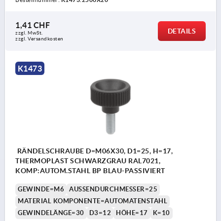
1,41 CHF
DETAILS
zzgl. MwSt.
zzgl. Versandkosten
K1473
RÄNDELSCHRAUBE D=M06X30, D1=25, H=17,
THERMOPLAST SCHWARZGRAU RAL7021,
KOMP:AUTOM.STAHL BP BLAU-PASSIVIERT
GEWINDE=M6
AUSSENDURCHMESSER=25
MATERIAL KOMPONENTE=AUTOMATENSTAHL
GEWINDELÄNGE=30
D3=12
HÖHE=17
K=10