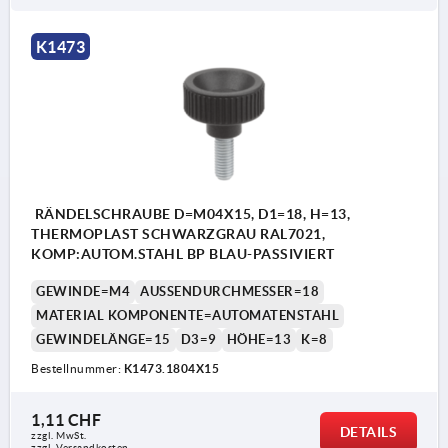
K1473
RÄNDELSCHRAUBE D=M04X15, D1=18, H=13,
THERMOPLAST SCHWARZGRAU RAL7021,
KOMP:AUTOM.STAHL BP BLAU-PASSIVIERT
GEWINDE=M4
AUSSENDURCHMESSER=18
MATERIAL KOMPONENTE=AUTOMATENSTAHL
GEWINDELÄNGE=15
D3=9
HÖHE=13
K=8
Bestellnummer:
K1473.1804X15
1,11 CHF
DETAILS
zzgl. MwSt.
zzgl. Versandkosten