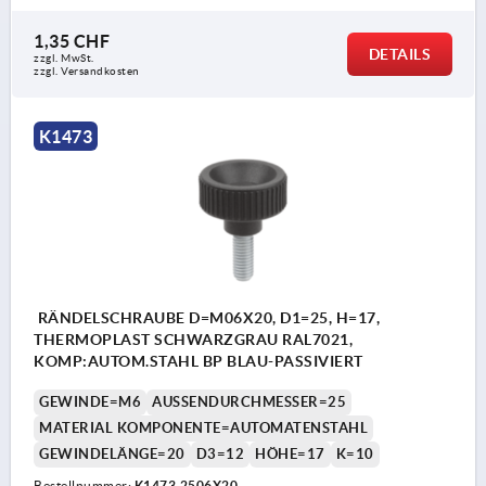
1,35 CHF
DETAILS
zzgl. MwSt.
zzgl. Versandkosten
K1473
RÄNDELSCHRAUBE D=M06X20, D1=25, H=17,
THERMOPLAST SCHWARZGRAU RAL7021,
KOMP:AUTOM.STAHL BP BLAU-PASSIVIERT
GEWINDE=M6
AUSSENDURCHMESSER=25
MATERIAL KOMPONENTE=AUTOMATENSTAHL
GEWINDELÄNGE=20
D3=12
HÖHE=17
K=10
Bestellnummer:
K1473.2506X20