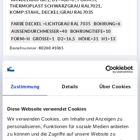
THERMOPLAST SCHWARZGRAU RAL7021,
KOMP:STAHL, DECKEL:GRAU RAL7035
FARBE DECKEL =LICHTGRAU RAL 7035
BOHRUNG=6
AUSSENDURCHMESSER=40
BOHRUNGTIEFE=10
FORM=H
GRÖSSE=1
D2=16,5
HÖHE=31
H1=13
Bestellnummer:
K0260.41065
2,31 CHF
DETAILS
zzgl. MwSt.
zzgl. Versandkosten
Zustimmung
Details
Über Cookies
K0260 H
Diese Webseite verwendet Cookies
Wir verwenden Cookies, um Inhalte und Anzeigen zu
personalisieren, Funktionen für soziale Medien anbieten
zu können und die Zugriffe auf unsere Website zu