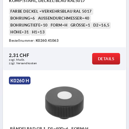
KOMP:STAHL, DECKEL:BLAU RAL5017
FARBE DECKEL =VERKEHRSBLAU RAL 5017
BOHRUNG=6
AUSSENDURCHMESSER=40
BOHRUNGTIEFE=10
FORM=H
GRÖSSE=1
D2=16,5
HÖHE=31
H1=13
Bestellnummer:
K0260.41063
2,31 CHF
DETAILS
zzgl. MwSt.
zzgl. Versandkosten
K0260 H
RÄNDELRAD GR.1, D1=40D=6 , FORM:H,