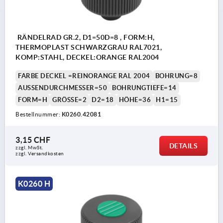
RÄNDELRAD GR.2, D1=50D=8 , FORM:H,
THERMOPLAST SCHWARZGRAU RAL7021,
KOMP:STAHL, DECKEL:ORANGE RAL2004
FARBE DECKEL =REINORANGE RAL 2004
BOHRUNG=8
AUSSENDURCHMESSER=50
BOHRUNGTIEFE=14
FORM=H
GRÖSSE=2
D2=18
HÖHE=36
H1=15
Bestellnummer:
K0260.42081
3,15 CHF
DETAILS
zzgl. MwSt.
zzgl. Versandkosten
K0260 H