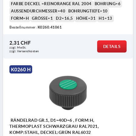
FARBE DECKEL =REINORANGE RAL 2004
BOHRUNG=6
AUSSENDURCHMESSER=40
BOHRUNGTIEFE=10
FORM=H
GRÖSSE=1
D2=16,5
HÖHE=31
H1=13
Bestellnummer:
K0260.41061
2,31 CHF
DETAILS
zzgl. MwSt.
zzgl. Versandkosten
K0260 H
RÄNDELRAD GR.1, D1=40D=6 , FORM:H,
THERMOPLAST SCHWARZGRAU RAL7021,
KOMP:STAHL, DECKEL:GRÜN RAL6032