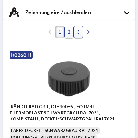
Zeichnung ein- / ausblenden
1
2
3
K0260 H
RÄNDELRAD GR.1, D1=40D=6 , FORM:H,
THERMOPLAST SCHWARZGRAU RAL7021,
KOMP:STAHL, DECKEL:SCHWARZGRAU RAL7021
FARBE DECKEL =SCHWARZGRAU RAL 7021
BOHRUNG=6
AUSSENDURCHMESSER=40