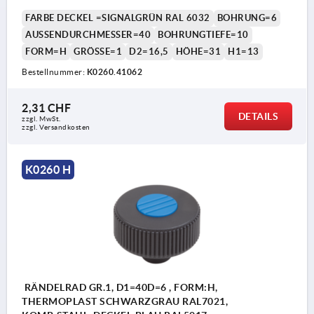
FARBE DECKEL =SIGNALGRÜN RAL 6032
BOHRUNG=6
AUSSENDURCHMESSER=40
BOHRUNGTIEFE=10
FORM=H
GRÖSSE=1
D2=16,5
HÖHE=31
H1=13
Bestellnummer:
K0260.41062
2,31 CHF
DETAILS
zzgl. MwSt.
zzgl. Versandkosten
K0260 H
RÄNDELRAD GR.1, D1=40D=6 , FORM:H,
THERMOPLAST SCHWARZGRAU RAL7021,