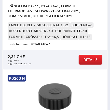
RÄNDELRAD GR.1, D1=40D=6 , FORM:H,
THERMOPLAST SCHWARZGRAU RAL7021,
KOMP:STAHL, DECKEL:GELB RAL1021
FARBE DECKEL =RAPSGELB RAL 1021
BOHRUNG=6
AUSSENDURCHMESSER=40
BOHRUNGTIEFE=10
FORM=H
GRÖSSE=1
D2=16,5
HÖHE=31
H1=13
Bestellnummer:
K0260.41067
2,31 CHF
DETAILS
zzgl. MwSt.
zzgl. Versandkosten
K0260 H