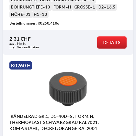
BOHRUNGTIEFE=10
FORM=H
GRÖSSE=1
D2=16,5
HÖHE=31
H1=13
Bestellnummer:
K0260.4106
2,31 CHF
DETAILS
zzgl. MwSt.
zzgl. Versandkosten
K0260 H
RÄNDELRAD GR.1, D1=40D=6 , FORM:H,
THERMOPLAST SCHWARZGRAU RAL7021,
KOMP:STAHL, DECKEL:ORANGE RAL2004