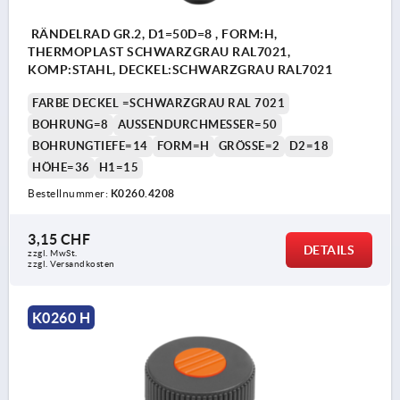
RÄNDELRAD GR.2, D1=50D=8 , FORM:H,
THERMOPLAST SCHWARZGRAU RAL7021,
KOMP:STAHL, DECKEL:SCHWARZGRAU RAL7021
FARBE DECKEL =SCHWARZGRAU RAL 7021
BOHRUNG=8
AUSSENDURCHMESSER=50
BOHRUNGTIEFE=14
FORM=H
GRÖSSE=2
D2=18
HÖHE=36
H1=15
Bestellnummer:
K0260.4208
3,15 CHF
DETAILS
zzgl. MwSt.
zzgl. Versandkosten
K0260 H