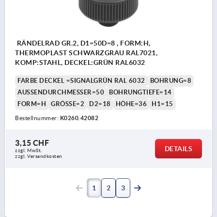
RÄNDELRAD GR.2, D1=50D=8 , FORM:H,
THERMOPLAST SCHWARZGRAU RAL7021,
KOMP:STAHL, DECKEL:GRÜN RAL6032
FARBE DECKEL =SIGNALGRÜN RAL 6032
BOHRUNG=8
AUSSENDURCHMESSER=50
BOHRUNGTIEFE=14
FORM=H
GRÖSSE=2
D2=18
HÖHE=36
H1=15
Bestellnummer:
K0260.42082
3,15 CHF
DETAILS
zzgl. MwSt.
zzgl. Versandkosten
1
2
3