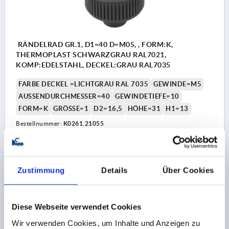
RÄNDELRAD GR.1, D1=40 D=M05, , FORM:K,
THERMOPLAST SCHWARZGRAU RAL7021,
KOMP:EDELSTAHL, DECKEL:GRAU RAL7035
FARBE DECKEL =LICHTGRAU RAL 7035
GEWINDE=M5
AUSSENDURCHMESSER=40
GEWINDETIEFE=10
FORM=K
GRÖSSE=1
D2=16,5
HÖHE=31
H1=13
Bestellnummer:
K0261.21055
3,29 CHF
DETAILS
zzgl. MwSt.
zzgl. Versandkosten
Zustimmung
Details
Über Cookies
K0261 K
Diese Webseite verwendet Cookies
Wir verwenden Cookies, um Inhalte und Anzeigen zu