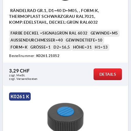
RÄNDELRAD GR.1, D1=40 D=M05, , FORM:K,
THERMOPLAST SCHWARZGRAU RAL7021,
KOMP:EDELSTAHL, DECKEL:GRÜN RAL6032
FARBE DECKEL =SIGNALGRÜN RAL 6032
GEWINDE=M5
AUSSENDURCHMESSER=40
GEWINDETIEFE=10
FORM=K
GRÖSSE=1
D2=16,5
HÖHE=31
H1=13
Bestellnummer:
K0261.21052
3,29 CHF
DETAILS
zzgl. MwSt.
zzgl. Versandkosten
K0261 K