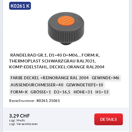
K0261 K
RÄNDELRAD GR.1, D1=40 D=M06, , FORM:K,
THERMOPLAST SCHWARZGRAU RAL7021,
KOMP:EDELSTAHL, DECKEL:ORANGE RAL2004
FARBE DECKEL =REINORANGE RAL 2004
GEWINDE=M6
AUSSENDURCHMESSER=40
GEWINDETIEFE=10
FORM=K
GRÖSSE=1
D2=16,5
HÖHE=31
H1=13
Bestellnummer:
K0261.21061
3,29 CHF
DETAILS
zzgl. MwSt.
zzgl. Versandkosten