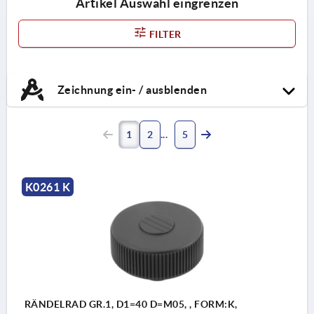
Artikel Auswahl eingrenzen
FILTER
Zeichnung ein- / ausblenden
1
2
5
K0261 K
RÄNDELRAD GR.1, D1=40 D=M05, , FORM:K,