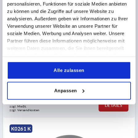
personalisieren, Funktionen für soziale Medien anbieten
zu können und die Zugriffe auf unsere Website zu
analysieren. Außerdem geben wir Informationen zu Ihrer
Verwendung unserer Website an unsere Partner für
RÄNDELRAD GR.1, D1=40 D=M05, , FORM:K,
soziale Medien, Werbung und Analysen weiter. Unsere
THERMOPLAST SCHWARZGRAU RAL7021,
Partner führen diese Informationen möglicherweise mit
KOMP:EDELSTAHL, DECKEL:ROT RAL3020
weiteren Daten zusammen, die Sie ihnen bereitgestellt
FARBE DECKEL =VERKEHRSROT RAL 3020
haben oder die sie im Rahmen Ihrer Nutzung der Dienste
GEWINDE=M5
AUSSENDURCHMESSER=40
gesammelt haben.
GEWINDETIEFE=10
FORM=K
GRÖSSE=1
D2=16,5
Alle zulassen
HÖHE=31
H1=13
Bestellnummer:
K0261.21056
Anpassen
3,29 CHF
DETAILS
zzgl. MwSt.
zzgl. Versandkosten
K0261 K