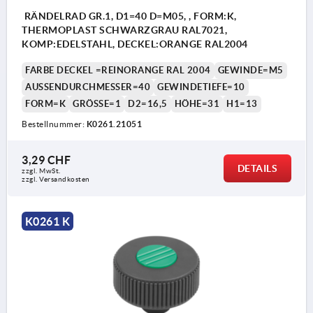
RÄNDELRAD GR.1, D1=40 D=M05, , FORM:K,
THERMOPLAST SCHWARZGRAU RAL7021,
KOMP:EDELSTAHL, DECKEL:ORANGE RAL2004
FARBE DECKEL =REINORANGE RAL 2004
GEWINDE=M5
AUSSENDURCHMESSER=40
GEWINDETIEFE=10
FORM=K
GRÖSSE=1
D2=16,5
HÖHE=31
H1=13
Bestellnummer:
K0261.21051
3,29 CHF
DETAILS
zzgl. MwSt.
zzgl. Versandkosten
K0261 K