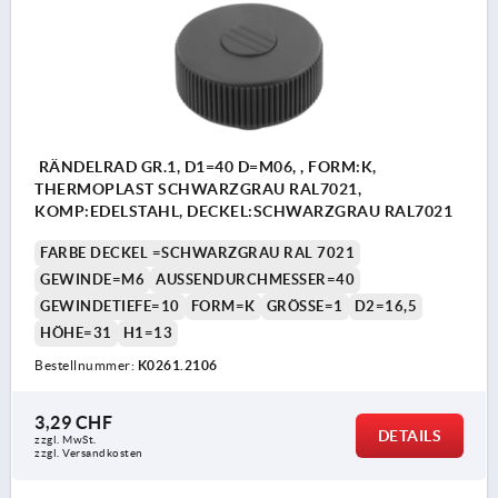
RÄNDELRAD GR.1, D1=40 D=M06, , FORM:K,
THERMOPLAST SCHWARZGRAU RAL7021,
KOMP:EDELSTAHL, DECKEL:SCHWARZGRAU RAL7021
FARBE DECKEL =SCHWARZGRAU RAL 7021
GEWINDE=M6
AUSSENDURCHMESSER=40
GEWINDETIEFE=10
FORM=K
GRÖSSE=1
D2=16,5
HÖHE=31
H1=13
Bestellnummer:
K0261.2106
3,29 CHF
DETAILS
zzgl. MwSt.
zzgl. Versandkosten