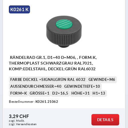
K0261 K
RÄNDELRAD GR.1, D1=40 D=M06, , FORM:K,
THERMOPLAST SCHWARZGRAU RAL7021,
KOMP:EDELSTAHL, DECKEL:GRÜN RAL6032
FARBE DECKEL =SIGNALGRÜN RAL 6032
GEWINDE=M6
AUSSENDURCHMESSER=40
GEWINDETIEFE=10
FORM=K
GRÖSSE=1
D2=16,5
HÖHE=31
H1=13
Bestellnummer:
K0261.21062
3,29 CHF
DETAILS
zzgl. MwSt.
zzgl. Versandkosten