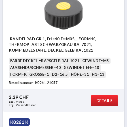
RÄNDELRAD GR.1, D1=40 D=M05, , FORM:K,
THERMOPLAST SCHWARZGRAU RAL7021,
KOMP:EDELSTAHL, DECKEL:GELB RAL1021
FARBE DECKEL =RAPSGELB RAL 1021
GEWINDE=M5
AUSSENDURCHMESSER=40
GEWINDETIEFE=10
FORM=K
GRÖSSE=1
D2=16,5
HÖHE=31
H1=13
Bestellnummer:
K0261.21057
3,29 CHF
DETAILS
zzgl. MwSt.
zzgl. Versandkosten
K0261 K