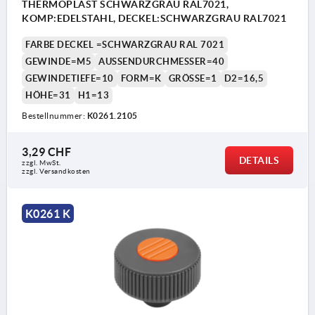
THERMOPLAST SCHWARZGRAU RAL7021,
KOMP:EDELSTAHL, DECKEL:SCHWARZGRAU RAL7021
FARBE DECKEL =SCHWARZGRAU RAL 7021
GEWINDE=M5
AUSSENDURCHMESSER=40
GEWINDETIEFE=10
FORM=K
GRÖSSE=1
D2=16,5
HÖHE=31
H1=13
Bestellnummer:
K0261.2105
3,29 CHF
DETAILS
zzgl. MwSt.
zzgl. Versandkosten
K0261 K