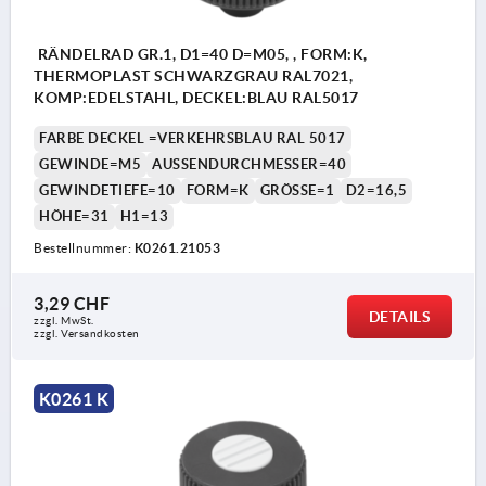
RÄNDELRAD GR.1, D1=40 D=M05, , FORM:K,
THERMOPLAST SCHWARZGRAU RAL7021,
KOMP:EDELSTAHL, DECKEL:BLAU RAL5017
FARBE DECKEL =VERKEHRSBLAU RAL 5017
GEWINDE=M5
AUSSENDURCHMESSER=40
GEWINDETIEFE=10
FORM=K
GRÖSSE=1
D2=16,5
HÖHE=31
H1=13
Bestellnummer:
K0261.21053
3,29 CHF
DETAILS
zzgl. MwSt.
zzgl. Versandkosten
K0261 K