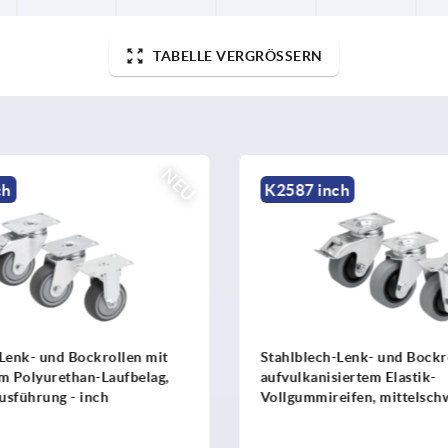
TABELLE VERGRÖSSERN
NEU
ch
K2587 inch
Lenk- und Bockrollen mit
Stahlblech-Lenk- und Bockr
m Polyurethan-Laufbelag,
aufvulkanisiertem Elastik-
usführung - inch
Vollgummireifen, mittelsch
Ausführung - inch