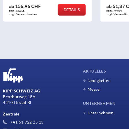
ab
156,96 CHF
ab
51,37 
DETAILS
zzgl. MwSt.
zzgl. MwSt.
zzgl. Versandkosten
zzgl. Versandko
AKTUELLES
Neuigkeiten
Messen
KIPP SCHWEIZ AG
Benzburweg 18A
4410 Liestal BL
UNTERNEHMEN
Unternehmen
Zentrale
+41 61 922 25 25