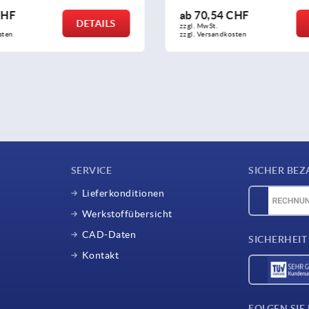
CHF
ab
70,54 CHF
DETAILS
zzgl. MwSt.
sten
zzgl. Versandkosten
SERVICE
SICHER BEZ
Lieferkonditionen
Werkstoffübersicht
CAD-Daten
SICHERHEIT
Kontakt
FOLGEN SIE