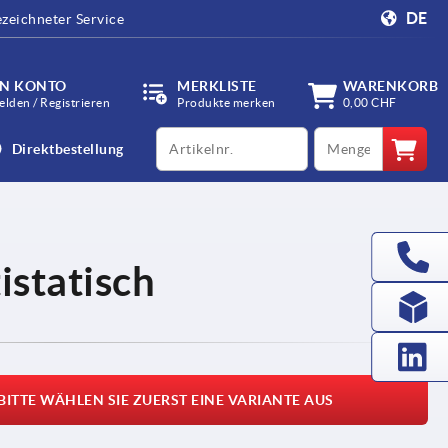
DE
zeichneter Service
IN KONTO
MERKLISTE
WARENKORB
lden / Registrieren
Produkte merken
0,00 CHF
productCode
qty
Direktbestellung
istatisch
BITTE WÄHLEN SIE ZUERST EINE VARIANTE AUS