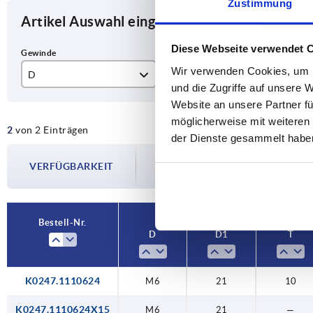
Zustimmung
Artikel Auswahl eingrenzen
Diese Webseite verwendet 
Wir verwenden Cookies, um I
D
D1
T
und die Zugriffe auf unsere 
M6
21
10
Website an unsere Partner fü
möglicherweise mit weiteren
2
von 2 Einträgen
der Dienste gesammelt habe
Die Verfügbarkeiten werden in regelmä
VERFÜGBARKEIT
Im finalen Schritt vor Abschluss Ihrer 
Versanddatum.
Bestell-Nr.
D
D1
T
K0247.1110624
M6
21
10
K0247.1110624X15
M6
21
—