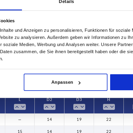
Details
Cookies
nhalte und Anzeigen zu personalisieren, Funktionen für soziale
L
D2
Website zu analysieren. Außerdem geben wir Informationen zu I
15
14
r soziale Medien, Werbung und Analysen weiter. Unsere Partner
 Daten zusammen, die Sie ihnen bereitgestellt haben oder die s
TABELLE VERGRÖSSERN
n.
ßigen Abständen mehrmals täglich aktualisiert.
1-3 Tage
Bestellung erfahren Sie das bestätigte
4-20 Tage
Anpassen
L
D2
D3
H
—
14
19
22
15
14
19
22