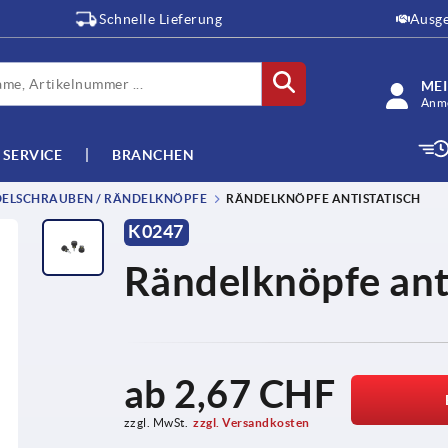
Schnelle Lieferung
Ausge
ME
Anme
SERVICE
BRANCHEN
ELSCHRAUBEN / RÄNDELKNÖPFE
RÄNDELKNÖPFE ANTISTATISCH
K0247
Rändelknöpfe ant
ab
2,67 CHF
zzgl. MwSt.
zzgl. Versandkosten