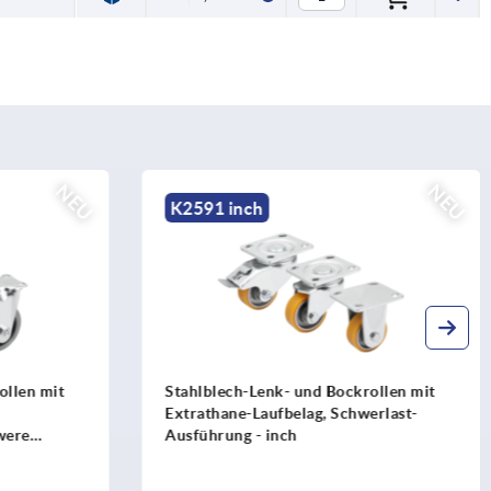
NEU
NEU
K2591 inch
ollen mit
Stahlblech-Lenk- und Bockrollen mit
Extrathane-Laufbelag, Schwerlast-
were
Ausführung - inch