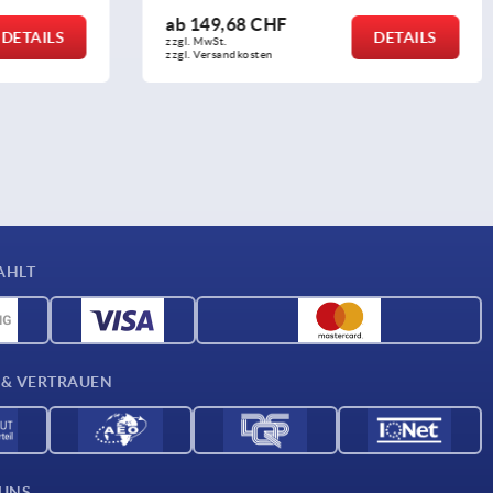
ab
149,68 CHF
DETAILS
DETAILS
zzgl. MwSt.
zzgl. Versandkosten
AHLT
 & VERTRAUEN
 UNS