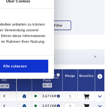
Über Cookies
 Medien anbieten zu können
hrer Verwendung unserer
 führen diese Informationen
ie im Rahmen Ihrer Nutzung
Lieferzeit auf Anfrage
Derzeit nicht auf Lager
Alle zulassen
Verfügbarkeit
CAD
Menge
Bestellen
H1
Preis
8
2,67 CHF
8
2,97 CHF