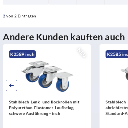
2
von 2 Einträgen
Andere Kunden kauften auch
NEU
K2589 inch
K2585 in
Stahlblech-Lenk- und Bockrollen mit
Stahlblech-
Polyurethan-Elastomer-Laufbelag,
abriebfeste
schwere Ausführung - inch
Standard-A