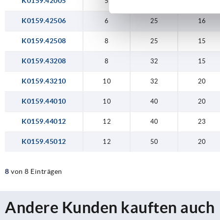
K0159.42005
5
20
13
K0159.42506
6
25
16
K0159.42508
8
25
15
K0159.43208
8
32
15
K0159.43210
10
32
20
K0159.44010
10
40
20
K0159.44012
12
40
23
K0159.45012
12
50
20
8
von 8 Einträgen
Andere Kunden kauften auch