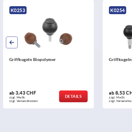
K0254
K0253
Griffkugeln drehbar
Griffkuge
ab
8,53 CHF
ab
3,12 
DETAILS
zzgl. MwSt.
zzgl. MwSt.
zzgl. Versandkosten
zzgl. Versand