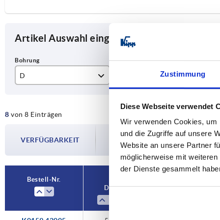
Artikel Auswahl eingrenzen
Zustimmung
D
D1
T
5
20
13
Diese Webseite verwendet 
8
von 8 Einträgen
6
25
15
Wir verwenden Cookies, um I
Die Verfügbarkeiten werden in regelmä
und die Zugriffe auf unsere 
8
32
16
VERFÜGBARKEIT
Im finalen Schritt vor Abschluss Ihrer 
Website an unsere Partner fü
Versanddatum.
10
40
20
möglicherweise mit weiteren
der Dienste gesammelt habe
12
50
23
Bestell-Nr.
D
D1
T