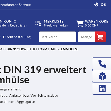
DE
zeichneter Service
IN KONTO
MERKLISTE
WARENKORB
lden / Registrieren
Produkte merken
0,00 CHF
productCode
qty
Direktbestellung
TT DIN 319 ERWEITERT FORM L, MIT KLEMMHÜLSE
t DIN 319 erweitert
mhülse
gungselement
bau, Anlagenbau, Vorrichtungsbau
Maschinen, Aggregaten