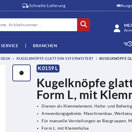
Schnelle Lieferung
Ausge
ME
Anme
SERVICE
BRANCHEN
UGELN
KUGELKNÖPFE GLATT DIN 319 ERWEITERT
KUGELKNÖPFE GLA
K0159 L
Kugelknöpfe glat
Form L, mit Klem
Dienen als Klemmelement, Halte- und Befesti
Anwendungsgebiete: Maschinenbau, Werkzeug
Für manuelle Verstellungen an Baugruppen, 
Form L: mit Klemmhülse