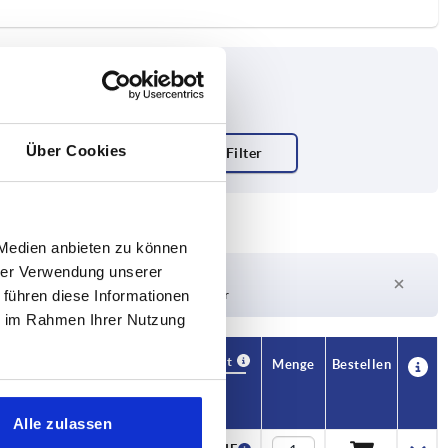
Über Cookies
dkörper
 Medien anbieten zu können
hrer Verwendung unserer
Lieferzeit auf Anfrage
 führen diese Informationen
Derzeit nicht auf Lager
ie im Rahmen Ihrer Nutzung
Verfügbarkeit
CAD
Menge
Bestellen
H
Preis
Alle zulassen