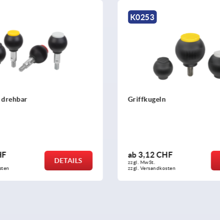
K0650
ln
Kugelknöpfe Edelstahl od
DIN 319
CHF
ab
3,88 CHF
DETAILS
zzgl. MwSt.
kosten
zzgl. Versandkosten