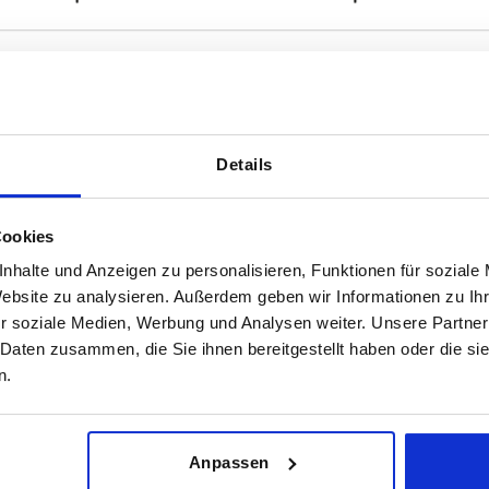
Details
Form
Farbe Grun
L
schwarz
Cookies
TABELLE VERGRÖSSERN
nhalte und Anzeigen zu personalisieren, Funktionen für soziale
ßigen Abständen mehrmals täglich aktualisiert.
Website zu analysieren. Außerdem geben wir Informationen zu I
1-3 Tage
Bestellung erfahren Sie das bestätigte
r soziale Medien, Werbung und Analysen weiter. Unsere Partner
4-20 Tage
 Daten zusammen, die Sie ihnen bereitgestellt haben oder die s
n.
Form
Farbe Grundkörper
D6
Anpassen