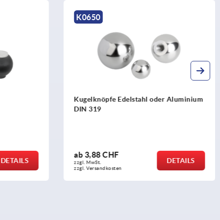
K0095
er Aluminium
Kniehebelpressen Handausführung
ab
275,97 CHF
DETAILS
DETAILS
zzgl. MwSt.
zzgl. Versandkosten