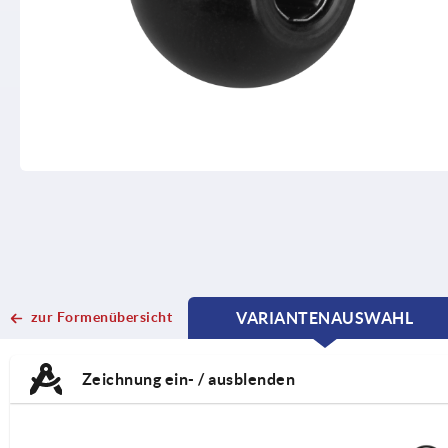
zur Formenübersicht
VARIANTENAUSWAHL
CURRENT
CURRENT
TAB:
TAB:
Zeichnung ein- / ausblenden