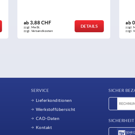
HF
ab
0,48 CHF
DETAILS
zzgl. MwSt.
sten
zzgl. Versandkosten
SERVICE
SICHER BEZ
Lieferkonditionen
Werkstoffübersicht
CAD-Daten
SICHERHEIT
Kontakt