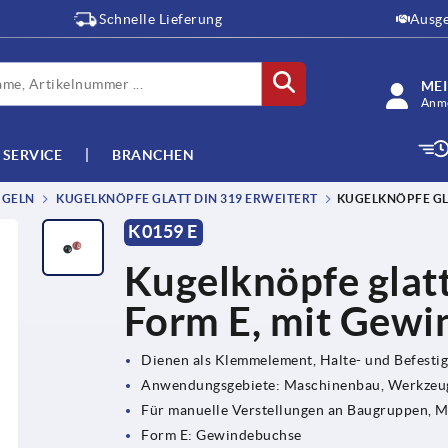
Schnelle Lieferung
Ausge
ME
Anme
SERVICE
BRANCHEN
UGELN
KUGELKNÖPFE GLATT DIN 319 ERWEITERT
KUGELKNÖPFE GL
K0159 E
Kugelknöpfe glat
Form E, mit Gew
Dienen als Klemmelement, Halte- und Befesti
Anwendungsgebiete: Maschinenbau, Werkzeug
Für manuelle Verstellungen an Baugruppen, 
Form E: Gewindebuchse