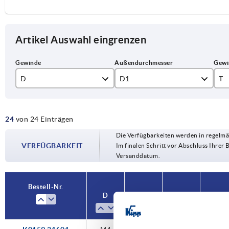
Artikel Auswahl eingrenzen
D
D1
T
M4
16
7,
24
von 24 Einträgen
M5
20
9
Die Verfügbarkeiten werden in regelmä
M6
25
10
VERFÜGBARKEIT
Im finalen Schritt vor Abschluss Ihrer 
Versanddatum.
M8
30
12
M10
32
14
Bestell-Nr.
D
D1
T
Form
M12
36
15
40
18