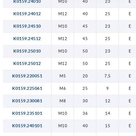
K0159.24010
M10
40
23
E
K0159.24012
M12
40
25
E
K0159.24510
M10
45
23
E
K0159.24512
M12
45
25
E
K0159.25010
M10
50
23
E
K0159.25012
M12
50
25
E
K0159.220051
M5
20
7,5
E
K0159.225061
M6
25
9
E
K0159.230081
M8
30
12
E
K0159.235101
M10
36
14
E
K0159.240101
M10
40
15
E