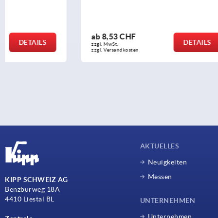
ab
8,53 CHF
ab
3,88 C
DETAILS
zzgl. MwSt.
zzgl. MwSt.
zzgl. Versandkosten
zzgl. Versandko
AKTUELLES
Neuigkeiten
Messen
KIPP SCHWEIZ AG
Benzburweg 18A
4410 Liestal BL
UNTERNEHMEN
Unternehmen