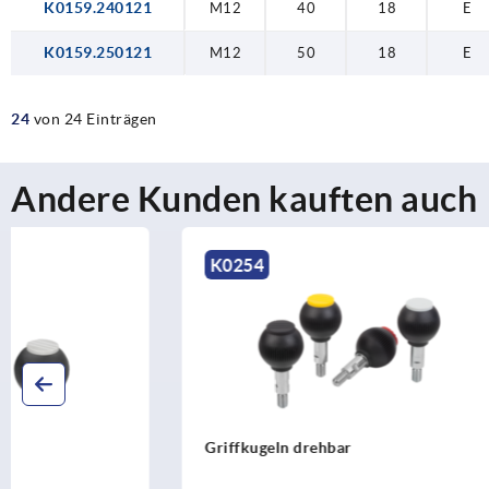
K0159.240121
M12
40
18
E
K0159.250121
M12
50
18
E
24
von 24 Einträgen
Andere Kunden kauften auch
K0254
K0650
Griffkugeln drehbar
Kugelknöpf
DIN 319