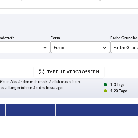
Form
Farbe Grun
5
E
dunkelrot
TABELLE VERGRÖSSERN
schwarz
ßigen Abständen mehrmals täglich aktualisiert.
1-3 Tage
Bestellung erfahren Sie das bestätigte
4-20 Tage
Farbe Grundkörper
Material Komponente
D6