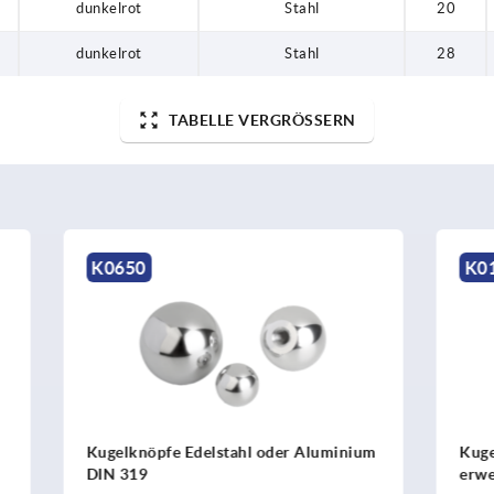
dunkelrot
Stahl
20
dunkelrot
Stahl
28
TABELLE VERGRÖSSERN
K0158
e Edelstahl oder Aluminium
Kugelknöpfe Thermoplast D
erweitert