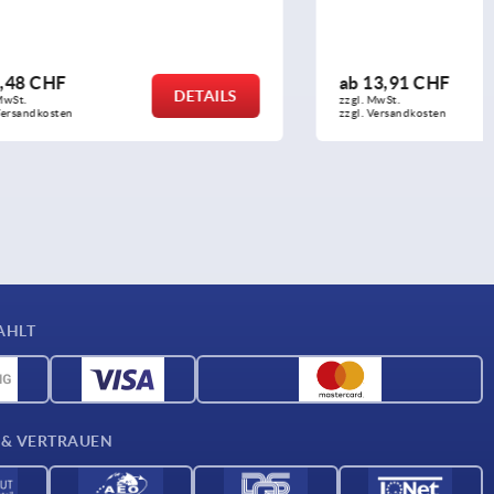
ab
13,91 CHF
DETAILS
DETAILS
zzgl. MwSt.
zzgl. Versandkosten
AHLT
 & VERTRAUEN