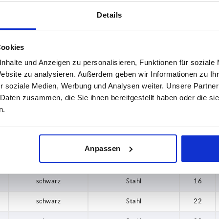
schwarz
Messing
8
Details
schwarz
Messing
12
schwarz
Stahl
12
Cookies
schwarz
Stahl
15
nhalte und Anzeigen zu personalisieren, Funktionen für soziale
Website zu analysieren. Außerdem geben wir Informationen zu I
schwarz
Stahl
15
r soziale Medien, Werbung und Analysen weiter. Unsere Partner
 Daten zusammen, die Sie ihnen bereitgestellt haben oder die s
schwarz
Messing
15
n.
schwarz
Stahl
18
schwarz
Stahl
18
Anpassen
schwarz
Stahl
16
schwarz
Stahl
16
schwarz
Stahl
22