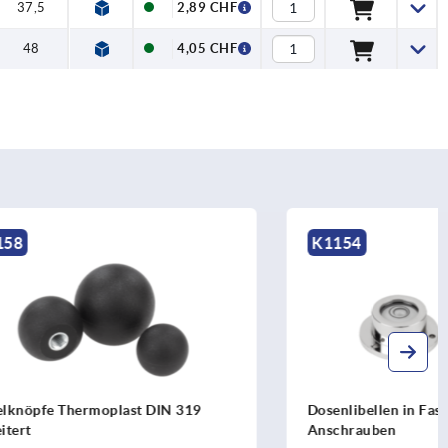
37,5
2,89 CHF
48
4,05 CHF
K1154
IN 319
Dosenlibellen in Fassung zum
Anschrauben