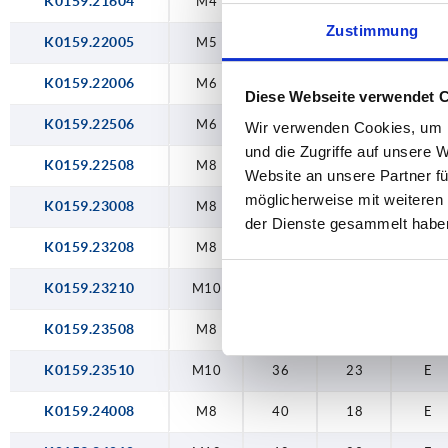
K0159.21604
M4
16
10
E
45
23
Zustimmung
K0159.22005
M5
20
12
E
50
25
K0159.22006
M6
20
15
E
Diese Webseite verwendet 
K0159.22506
M6
25
15
E
Wir verwenden Cookies, um I
und die Zugriffe auf unsere 
K0159.22508
M8
25
18
E
Website an unsere Partner fü
möglicherweise mit weiteren
K0159.23008
M8
30
15
E
der Dienste gesammelt habe
K0159.23208
M8
32
18
E
K0159.23210
M10
32
18
E
K0159.23508
M8
36
18
E
K0159.23510
M10
36
23
E
K0159.24008
M8
40
18
E