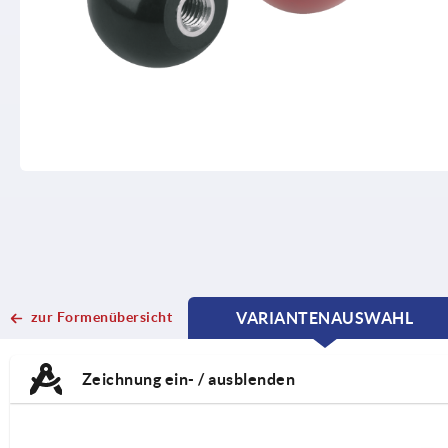
zur Formenübersicht
VARIANTENAUSWAHL
CURRENT
CURRENT
TAB:
TAB:
Zeichnung ein- / ausblenden