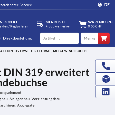
DE
zeichneter Service
IN KONTO
MERKLISTE
WARENKORB
lden / Registrieren
Produkte merken
0,00 CHF
productCode
qty
Direktbestellung
ATT DIN 319 ERWEITERT FORM E, MIT GEWINDEBUCHSE
t DIN 319 erweitert
indebuchse
gungselement
bau, Anlagenbau, Vorrichtungsbau
Maschinen, Aggregaten