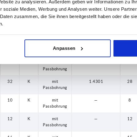
Website zu analysieren. Außerdem geben wir Informationen zu I
12
K
mit
1.4301
12
r soziale Medien, Werbung und Analysen weiter. Unsere Partner
Passbohrung
 Daten zusammen, die Sie ihnen bereitgestellt haben oder die s
n.
16
K
mit
1.4301
15
Passbohrung
20
K
mit
1.4301
18
Anpassen
Passbohrung
25
K
mit
1.4301
22
Passbohrung
32
K
mit
1.4301
28
Passbohrung
10
K
mit
—
8
Passbohrung
12
K
mit
—
12
Passbohrung