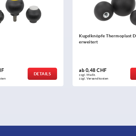
Kugelknöpfe Thermoplast D
erweitert
HF
ab
0,48 CHF
DETAILS
zzgl. MwSt.
sten
zzgl. Versandkosten