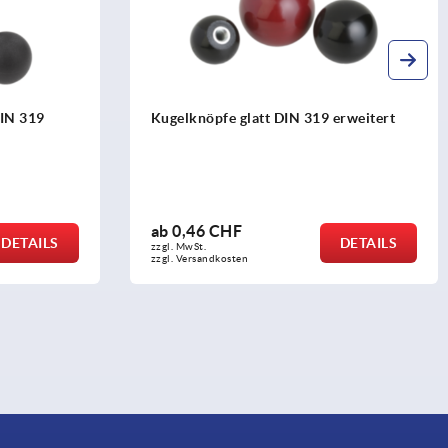
IN 319
Kugelknöpfe glatt DIN 319 erweitert
ab
0,46 CHF
DETAILS
DETAILS
zzgl. MwSt.
zzgl. Versandkosten