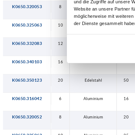
und die Zugriffe auf unsere 
K0650.320053
8
Edelstahl
20
Website an unsere Partner fü
möglicherweise mit weiteren
der Dienste gesammelt habe
K0650.325063
10
Edelstahl
25
K0650.332083
12
Edelstahl
32
K0650.340103
16
Edelstahl
40
K0650.350123
20
Edelstahl
50
K0650.316042
6
Aluminium
16
K0650.320052
8
Aluminium
20