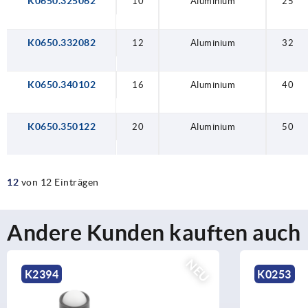
K0650.325062
10
Aluminium
25
K0650.332082
12
Aluminium
32
K0650.340102
16
Aluminium
40
K0650.350122
20
Aluminium
50
12
von 12 Einträgen
Andere Kunden kauften auch
NEU
K2394
K0253