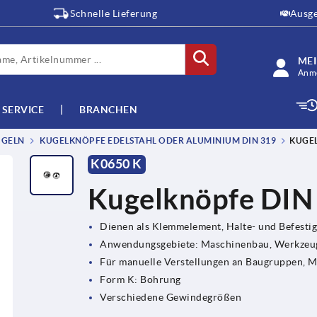
Schnelle Lieferung
Ausge
ME
Anme
SERVICE
BRANCHEN
UGELN
KUGELKNÖPFE EDELSTAHL ODER ALUMINIUM DIN 319
KUGEL
K0650 K
Kugelknöpfe DIN
Dienen als Klemmelement, Halte- und Befesti
Anwendungsgebiete: Maschinenbau, Werkzeug
Für manuelle Verstellungen an Baugruppen, 
Form K: Bohrung
Verschiedene Gewindegrößen