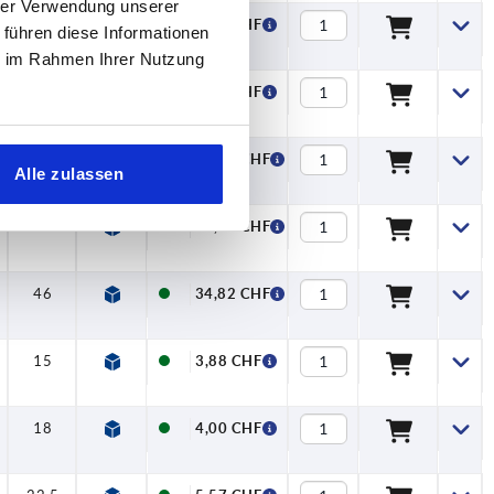
hrer Verwendung unserer
18
5,73 CHF
 führen diese Informationen
ie im Rahmen Ihrer Nutzung
22,5
8,41 CHF
29
12,56 CHF
Alle zulassen
37
22,25 CHF
46
34,82 CHF
15
3,88 CHF
18
4,00 CHF