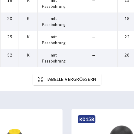
16
K
mit
—
15
Passbohrung
20
K
mit
—
18
Passbohrung
25
K
mit
—
22
Passbohrung
32
K
mit
—
28
Passbohrung
TABELLE VERGRÖSSERN
K0158