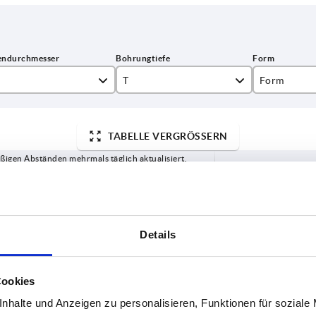
T
Form
10
K
TABELLE VERGRÖSSERN
12
ßigen Abständen mehrmals täglich aktualisiert.
16
1-3 Tage
Bestellung erfahren Sie das bestätigte
4-20 Tage
20
25
Details
T
Form
Form-Typ
Stahlschlüssel
D6
32
Grundkörper
Cookies
10
K
mit
1.4301
8
nhalte und Anzeigen zu personalisieren, Funktionen für soziale
Passbohrung