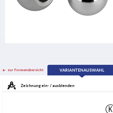
zur Formenübersicht
VARIANTENAUSWAHL
CURRENT
CURRENT
TAB:
TAB:
Zeichnung ein- / ausblenden