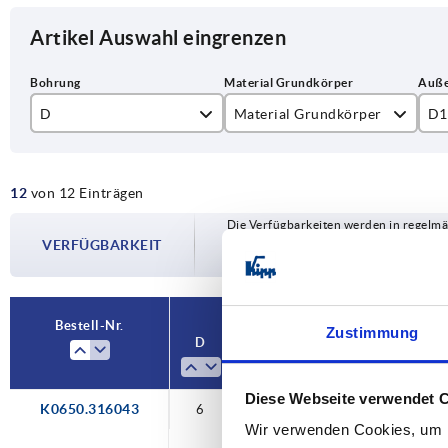
Artikel Auswahl eingrenzen
D
Material Grundkörper
D1
6
Aluminium
16
12
von 12 Einträgen
8
Edelstahl
20
Die Verfügbarkeiten werden in regelmä
10
25
VERFÜGBARKEIT
Im finalen Schritt vor Abschluss Ihrer 
Versanddatum.
12
32
16
40
Bestell-Nr.
Zustimmung
D
Material Grundkörper
D1
20
50
Diese Webseite verwendet 
K0650.316043
6
Edelstahl
16
Wir verwenden Cookies, um I