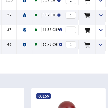
22,5
5,57 CHF
29
8,02 CHF
37
11,53 CHF
46
16,72 CHF
K0159