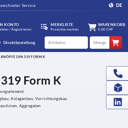
DE
zeichneter Service
IN KONTO
MERKLISTE
WARENKORB
lden / Registrieren
Produkte merken
0,00 CHF
productCode
qty
Direktbestellung
KNÖPFE DIN 319 FORM K
 319 Form K
gungselement
bau, Anlagenbau, Vorrichtungsbau
Maschinen, Aggregaten