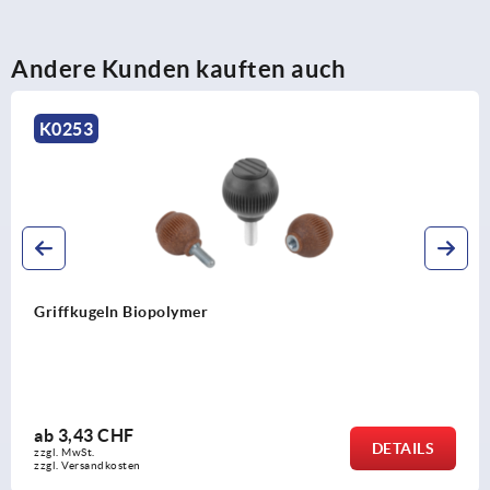
Andere Kunden kauften auch
K0159
Biopolymer
Kugelknöpfe
F
ab
0,46 C
DETAILS
zzgl. MwSt.
en
zzgl. Versandko