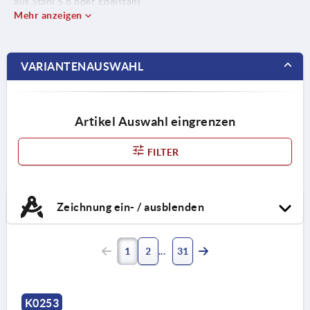
aus Stahl 5.8 oder Edelstahl
1.4305.
Mehr anzeigen
VARIANTENAUSWAHL
Artikel Auswahl eingrenzen
FILTER
Zeichnung ein- / ausblenden
1
2
31
K0253