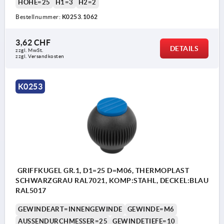
HÖHE=25
H1=3
H2=2
Bestellnummer:
K0253.1062
3,62 CHF
DETAILS
zzgl. MwSt.
zzgl. Versandkosten
K0253
GRIFFKUGEL GR.1, D1=25 D=M06, THERMOPLAST
SCHWARZGRAU RAL7021, KOMP:STAHL, DECKEL:BLAU
RAL5017
GEWINDEART=INNENGEWINDE
GEWINDE=M6
AUSSENDURCHMESSER=25
GEWINDETIEFE=10