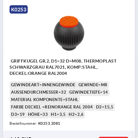
K0253
GRIFFKUGEL GR.2, D1=32 D=M08, THERMOPLAST
SCHWARZGRAU RAL7021, KOMP:STAHL,
DECKEL:ORANGE RAL2004
GEWINDEART=INNENGEWINDE
GEWINDE=M8
AUSSENDURCHMESSER=32
GEWINDETIEFE=14
MATERIAL KOMPONENTE=STAHL
FARBE DECKEL =REINORANGE RAL 2004
D2=15,5
D3=19
HÖHE=33
H1=3,5
H2=2,6
Bestellnummer:
K0253.2081