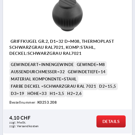
GRIFFKUGEL GR.2, D1=32 D=M08, THERMOPLAST
SCHWARZGRAU RAL7021, KOMP:STAHL,
DECKEL:SCHWARZGRAU RAL7021
GEWINDEART=INNENGEWINDE
GEWINDE=M8
AUSSENDURCHMESSER=32
GEWINDETIEFE=14
MATERIAL KOMPONENTE=STAHL
FARBE DECKEL =SCHWARZGRAU RAL 7021
D2=15,5
D3=19
HÖHE=33
H1=3,5
H2=2,6
Bestellnummer:
K0253.208
4,10 CHF
DETAILS
zzgl. MwSt.
zzgl. Versandkosten