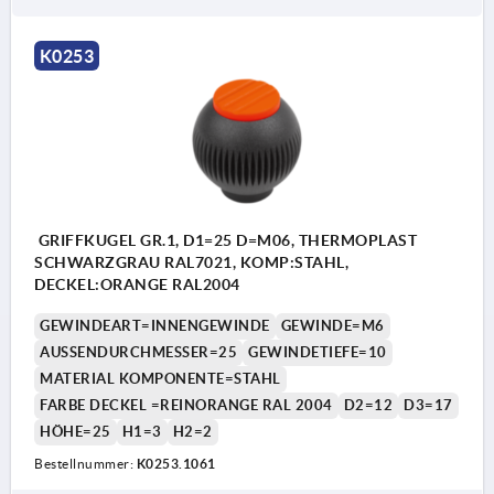
K0253
GRIFFKUGEL GR.1, D1=25 D=M06, THERMOPLAST
SCHWARZGRAU RAL7021, KOMP:STAHL,
DECKEL:ORANGE RAL2004
GEWINDEART=INNENGEWINDE
GEWINDE=M6
AUSSENDURCHMESSER=25
GEWINDETIEFE=10
MATERIAL KOMPONENTE=STAHL
FARBE DECKEL =REINORANGE RAL 2004
D2=12
D3=17
HÖHE=25
H1=3
H2=2
Bestellnummer:
K0253.1061