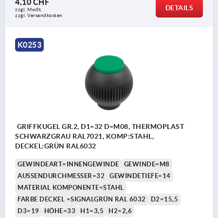
4,10 CHF
DETAILS
zzgl. MwSt.
zzgl. Versandkosten
K0253
GRIFFKUGEL GR.2, D1=32 D=M08, THERMOPLAST
SCHWARZGRAU RAL7021, KOMP:STAHL,
DECKEL:GRÜN RAL6032
GEWINDEART=INNENGEWINDE
GEWINDE=M8
AUSSENDURCHMESSER=32
GEWINDETIEFE=14
MATERIAL KOMPONENTE=STAHL
FARBE DECKEL =SIGNALGRÜN RAL 6032
D2=15,5
D3=19
HÖHE=33
H1=3,5
H2=2,6