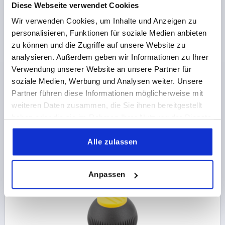
Diese Webseite verwendet Cookies
GRIFFKUGEL GR.1, D1=25 D=M06, THERMOPLAST
SCHWARZGRAU RAL7021, KOMP:STAHL, DECKEL:ROT
Wir verwenden Cookies, um Inhalte und Anzeigen zu
RAL3020
personalisieren, Funktionen für soziale Medien anbieten
zu können und die Zugriffe auf unsere Website zu
GEWINDEART=INNENGEWINDE
GEWINDE=M6
analysieren. Außerdem geben wir Informationen zu Ihrer
AUSSENDURCHMESSER=25
GEWINDETIEFE=10
Verwendung unserer Website an unsere Partner für
MATERIAL KOMPONENTE=STAHL
soziale Medien, Werbung und Analysen weiter. Unsere
FARBE DECKEL =VERKEHRSROT RAL 3020
D2=12
Partner führen diese Informationen möglicherweise mit
D3=17
HÖHE=25
H1=3
H2=2
weiteren Daten zusammen, die Sie ihnen bereitgestellt
Bestellnummer:
K0253.1066
haben oder die sie im Rahmen Ihrer Nutzung der Dienste
gesammelt haben.
3,62 CHF
DETAILS
Alle zulassen
zzgl. MwSt.
zzgl. Versandkosten
Anpassen
K0253