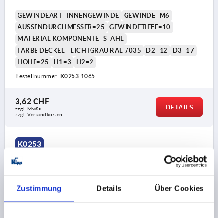
GEWINDEART=INNENGEWINDE
GEWINDE=M6
AUSSENDURCHMESSER=25
GEWINDETIEFE=10
MATERIAL KOMPONENTE=STAHL
FARBE DECKEL =LICHTGRAU RAL 7035
D2=12
D3=17
HÖHE=25
H1=3
H2=2
Bestellnummer:
K0253.1065
3,62 CHF
DETAILS
zzgl. MwSt.
zzgl. Versandkosten
K0253
Zustimmung
Details
Über Cookies