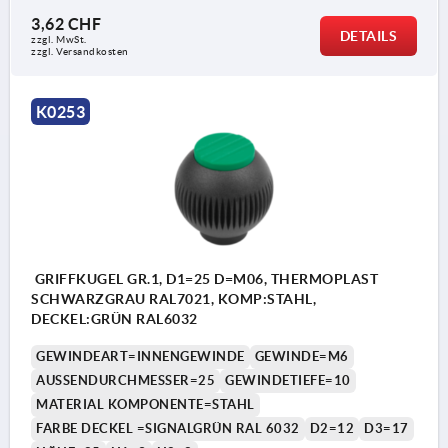
3,62 CHF
DETAILS
zzgl. MwSt.
zzgl. Versandkosten
K0253
GRIFFKUGEL GR.1, D1=25 D=M06, THERMOPLAST
SCHWARZGRAU RAL7021, KOMP:STAHL,
DECKEL:GRÜN RAL6032
GEWINDEART=INNENGEWINDE
GEWINDE=M6
AUSSENDURCHMESSER=25
GEWINDETIEFE=10
MATERIAL KOMPONENTE=STAHL
FARBE DECKEL =SIGNALGRÜN RAL 6032
D2=12
D3=17