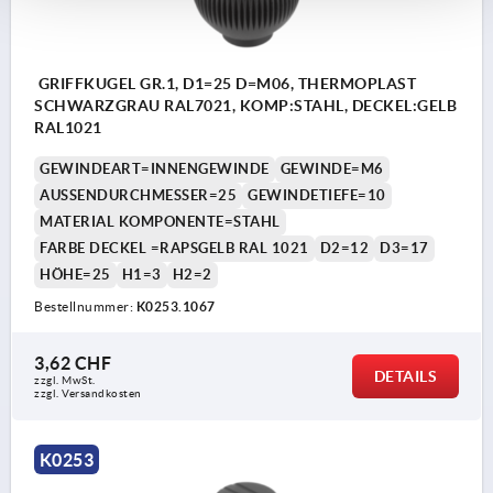
GRIFFKUGEL GR.1, D1=25 D=M06, THERMOPLAST
SCHWARZGRAU RAL7021, KOMP:STAHL, DECKEL:GELB
RAL1021
GEWINDEART=INNENGEWINDE
GEWINDE=M6
AUSSENDURCHMESSER=25
GEWINDETIEFE=10
MATERIAL KOMPONENTE=STAHL
FARBE DECKEL =RAPSGELB RAL 1021
D2=12
D3=17
HÖHE=25
H1=3
H2=2
Bestellnummer:
K0253.1067
3,62 CHF
DETAILS
zzgl. MwSt.
zzgl. Versandkosten
K0253