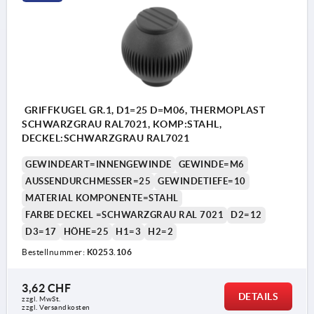
GRIFFKUGEL GR.1, D1=25 D=M06, THERMOPLAST
SCHWARZGRAU RAL7021, KOMP:STAHL,
DECKEL:SCHWARZGRAU RAL7021
GEWINDEART=INNENGEWINDE
GEWINDE=M6
AUSSENDURCHMESSER=25
GEWINDETIEFE=10
MATERIAL KOMPONENTE=STAHL
FARBE DECKEL =SCHWARZGRAU RAL 7021
D2=12
D3=17
HÖHE=25
H1=3
H2=2
Bestellnummer:
K0253.106
3,62 CHF
DETAILS
zzgl. MwSt.
zzgl. Versandkosten