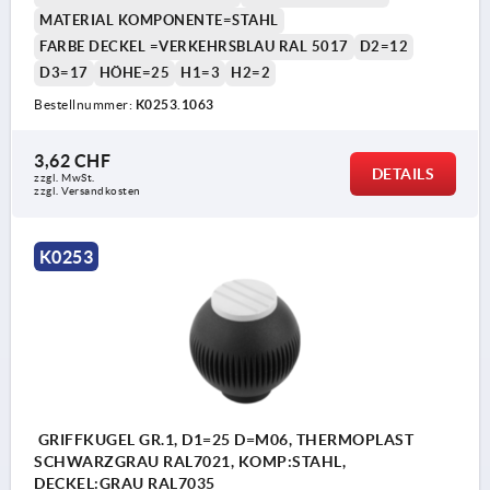
MATERIAL KOMPONENTE=STAHL
FARBE DECKEL =VERKEHRSBLAU RAL 5017
D2=12
D3=17
HÖHE=25
H1=3
H2=2
Bestellnummer:
K0253.1063
3,62 CHF
DETAILS
zzgl. MwSt.
zzgl. Versandkosten
K0253
GRIFFKUGEL GR.1, D1=25 D=M06, THERMOPLAST
SCHWARZGRAU RAL7021, KOMP:STAHL,
DECKEL:GRAU RAL7035