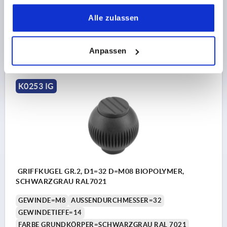
D2=12
D3=17
HÖHE=25
H1=3
H2=2
gesammelt haben.
Bestellnummer:
K0253.1010690
Alle zulassen
3,96 CHF
DETAILS
Anpassen
zzgl. MwSt.
zzgl. Versandkosten
K0253 IG
GRIFFKUGEL GR.2, D1=32 D=M08 BIOPOLYMER,
SCHWARZGRAU RAL7021
GEWINDE=M8
AUSSENDURCHMESSER=32
GEWINDETIEFE=14
FARBE GRUNDKÖRPER=SCHWARZGRAU RAL 7021