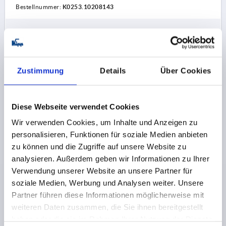
Bestellnummer:
K0253.10208143
4,48 CHF
DETAILS
zzgl. MwSt.
zzgl. Versandkosten
Zustimmung
Details
Über Cookies
K0253 IG
Diese Webseite verwendet Cookies
Wir verwenden Cookies, um Inhalte und Anzeigen zu
personalisieren, Funktionen für soziale Medien anbieten
zu können und die Zugriffe auf unsere Website zu
analysieren. Außerdem geben wir Informationen zu Ihrer
GRIFFKUGEL GR.1, D1=25 D=M06 BIOPOLYMER,
Verwendung unserer Website an unsere Partner für
SCHWARZGRAU RAL7021
soziale Medien, Werbung und Analysen weiter. Unsere
GEWINDE=M6
AUSSENDURCHMESSER=25
Partner führen diese Informationen möglicherweise mit
GEWINDETIEFE=10
weiteren Daten zusammen, die Sie ihnen bereitgestellt
FARBE GRUNDKÖRPER=SCHWARZGRAU RAL 7021
haben oder die sie im Rahmen Ihrer Nutzung der Dienste