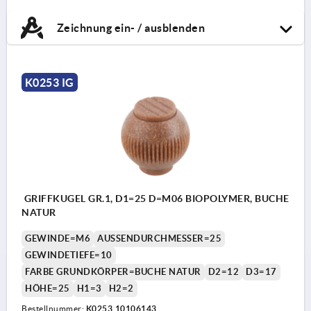
Zeichnung ein- / ausblenden
K0253 IG
GRIFFKUGEL GR.1, D1=25 D=M06 BIOPOLYMER, BUCHE
NATUR
GEWINDE=M6
AUSSENDURCHMESSER=25
GEWINDETIEFE=10
FARBE GRUNDKÖRPER=BUCHE NATUR
D2=12
D3=17
HÖHE=25
H1=3
H2=2
Bestellnummer:
K0253.10106143