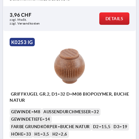
3,96 CHF
DETAILS
zzgl. MwSt.
zzgl. Versandkosten
K0253 IG
GRIFFKUGEL GR.2, D1=32 D=M08 BIOPOLYMER, BUCHE
NATUR
GEWINDE=M8
AUSSENDURCHMESSER=32
GEWINDETIEFE=14
FARBE GRUNDKÖRPER=BUCHE NATUR
D2=15,5
D3=19
HÖHE=33
H1=3,5
H2=2,6