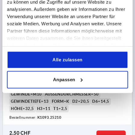
zu können und die Zugriffe auf unsere Website zu
DETAILS
zzgl. MwSt.
analysieren. Außerdem geben wir Informationen zu Ihrer
zzgl. Versandkosten
Verwendung unserer Website an unsere Partner für
soziale Medien, Werbung und Analysen weiter. Unsere
K1093 IG
Partner führen diese Informationen möglicherweise mit
weiteren Daten zusammen, die Sie ihnen bereitgestellt
haben oder die sie im Rahmen Ihrer Nutzung der Dienste
gesammelt haben.
Alle zulassen
VIERSTERNGRIFF D=M10 D1=50 H=32,5, FORM:K
Anpassen
THERMOPLAST, SCHWARZ, KOMP:MESSING
GEWINDE=M10
AUSSENDURCHMESSER=50
GEWINDETIEFE=13
FORM=K
D2=20,5
D6=14,5
HÖHE=32,5
H3=11
T1=2,5
Bestellnummer:
K1093.25210
2,50 CHF