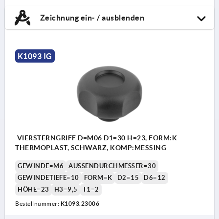
Zeichnung ein- / ausblenden
K1093 IG
VIERSTERNGRIFF D=M06 D1=30 H=23, FORM:K
THERMOPLAST, SCHWARZ, KOMP:MESSING
GEWINDE=M6
AUSSENDURCHMESSER=30
GEWINDETIEFE=10
FORM=K
D2=15
D6=12
HÖHE=23
H3=9,5
T1=2
Bestellnummer:
K1093.23006