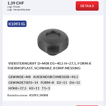
1,39 CHF
DETAILS
zzgl. MwSt.
zzgl. Versandkosten
K1093 IG
VIERSTERNGRIFF D=M08 D1=40,5 H=27,5, FORM:K
THERMOPLAST, SCHWARZ, KOMP:MESSING
GEWINDE=M8
AUSSENDURCHMESSER=40,5
GEWINDETIEFE=14
FORM=K
D2=15
D6=12
HÖHE=27,5
H3=11
T1=3
Bestellnummer:
K1093.24008