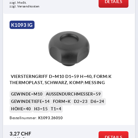
DETAILS
zzgl. MwSt.
zzgl. Versandkosten
K1093 IG
VIERSTERNGRIFF D=M10 D1=59 H=40, FORM:K
THERMOPLAST, SCHWARZ, KOMP:MESSING
GEWINDE=M10
AUSSENDURCHMESSER=59
GEWINDETIEFE=14
FORM=K
D2=23
D6=24
HÖHE=40
H3=15
T1=4
Bestellnummer:
K1093.26010
3,27 CHF
DETAILS