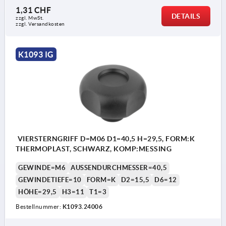
1,31 CHF
DETAILS
zzgl. MwSt.
zzgl. Versandkosten
K1093 IG
VIERSTERNGRIFF D=M06 D1=40,5 H=29,5, FORM:K
THERMOPLAST, SCHWARZ, KOMP:MESSING
GEWINDE=M6
AUSSENDURCHMESSER=40,5
GEWINDETIEFE=10
FORM=K
D2=15,5
D6=12
HÖHE=29,5
H3=11
T1=3
Bestellnummer:
K1093.24006