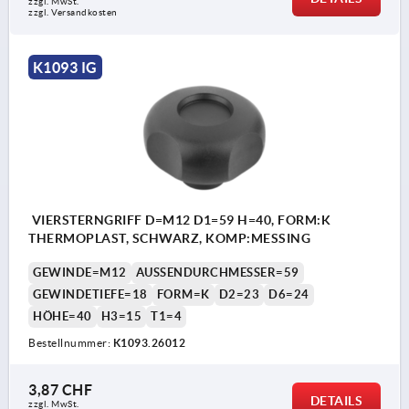
zzgl. MwSt.
zzgl. Versandkosten
K1093 IG
VIERSTERNGRIFF D=M12 D1=59 H=40, FORM:K
THERMOPLAST, SCHWARZ, KOMP:MESSING
GEWINDE=M12
AUSSENDURCHMESSER=59
GEWINDETIEFE=18
FORM=K
D2=23
D6=24
HÖHE=40
H3=15
T1=4
Bestellnummer:
K1093.26012
3,87 CHF
DETAILS
zzgl. MwSt.