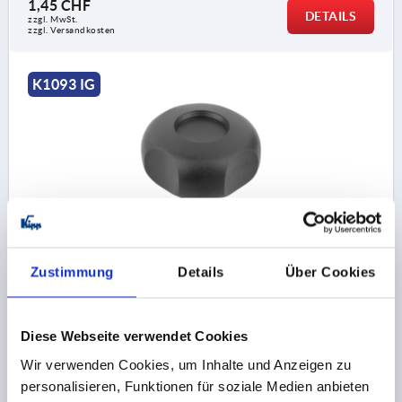
1,45 CHF
DETAILS
zzgl. MwSt.
zzgl. Versandkosten
K1093 IG
VIERSTERNGRIFF D=M08 D1=50 H=32,5, FORM:K
THERMOPLAST, SCHWARZ, KOMP:MESSING
Zustimmung
Details
Über Cookies
GEWINDE=M8
AUSSENDURCHMESSER=50
GEWINDETIEFE=14
FORM=K
D2=20,5
D6=14,5
HÖHE=32,5
H3=11
T1=2,5
Diese Webseite verwendet Cookies
Bestellnummer:
K1093.25208
Wir verwenden Cookies, um Inhalte und Anzeigen zu
personalisieren, Funktionen für soziale Medien anbieten
2,28 CHF