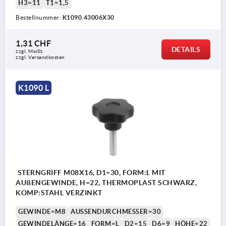
H3=11
T1=1,5
Bestellnummer:
K1090.43006X30
1,31 CHF
DETAILS
zzgl. MwSt.
zzgl. Versandkosten
K1090 L
STERNGRIFF M08X16, D1=30, FORM:L MIT
AUßENGEWINDE, H=22, THERMOPLAST SCHWARZ,
KOMP:STAHL VERZINKT
GEWINDE=M8
AUSSENDURCHMESSER=30
GEWINDELÄNGE=16
FORM=L
D2=15
D6=9
HÖHE=22