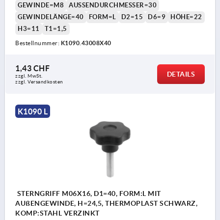
GEWINDE=M8
AUSSENDURCHMESSER=30
GEWINDELÄNGE=40
FORM=L
D2=15
D6=9
HÖHE=22
H3=11
T1=1,5
Bestellnummer:
K1090.43008X40
1,43 CHF
DETAILS
zzgl. MwSt.
zzgl. Versandkosten
K1090 L
STERNGRIFF M06X16, D1=40, FORM:L MIT
AUßENGEWINDE, H=24,5, THERMOPLAST SCHWARZ,
KOMP:STAHL VERZINKT