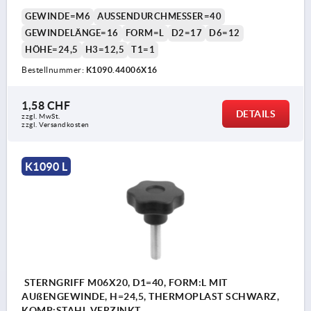
GEWINDE=M6
AUSSENDURCHMESSER=40
GEWINDELÄNGE=16
FORM=L
D2=17
D6=12
HÖHE=24,5
H3=12,5
T1=1
Bestellnummer:
K1090.44006X16
1,58 CHF
DETAILS
zzgl. MwSt.
zzgl. Versandkosten
K1090 L
STERNGRIFF M06X20, D1=40, FORM:L MIT
AUßENGEWINDE, H=24,5, THERMOPLAST SCHWARZ,
KOMP:STAHL VERZINKT