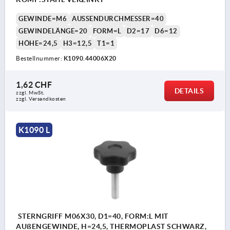
GEWINDE=M6
AUSSENDURCHMESSER=40
GEWINDELÄNGE=20
FORM=L
D2=17
D6=12
HÖHE=24,5
H3=12,5
T1=1
Bestellnummer:
K1090.44006X20
1,62 CHF
DETAILS
zzgl. MwSt.
zzgl. Versandkosten
K1090 L
STERNGRIFF M06X30, D1=40, FORM:L MIT
AUßENGEWINDE, H=24,5, THERMOPLAST SCHWARZ,