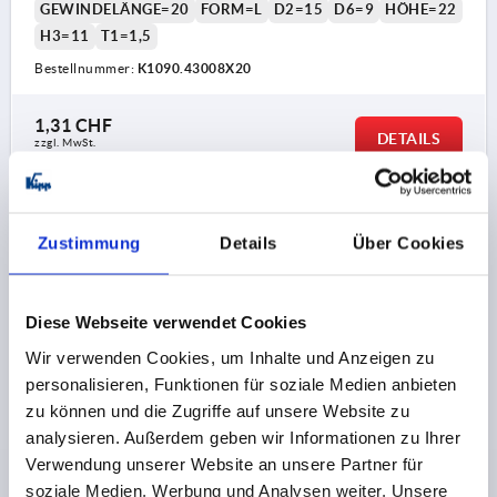
GEWINDELÄNGE=20
FORM=L
D2=15
D6=9
HÖHE=22
H3=11
T1=1,5
Bestellnummer:
K1090.43008X20
1,31 CHF
DETAILS
zzgl. MwSt.
zzgl. Versandkosten
K1090 L
Zustimmung
Details
Über Cookies
Diese Webseite verwendet Cookies
Wir verwenden Cookies, um Inhalte und Anzeigen zu
personalisieren, Funktionen für soziale Medien anbieten
STERNGRIFF M08X30, D1=30, FORM:L MIT
zu können und die Zugriffe auf unsere Website zu
AUßENGEWINDE, H=22, THERMOPLAST SCHWARZ,
analysieren. Außerdem geben wir Informationen zu Ihrer
KOMP:STAHL VERZINKT
Verwendung unserer Website an unsere Partner für
soziale Medien, Werbung und Analysen weiter. Unsere
GEWINDE=M8
AUSSENDURCHMESSER=30