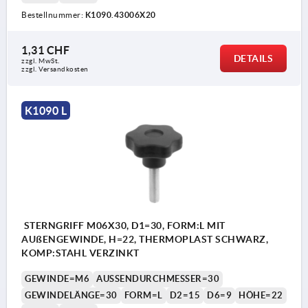
Bestellnummer:
K1090.43006X20
1,31 CHF
DETAILS
zzgl. MwSt.
zzgl. Versandkosten
K1090 L
STERNGRIFF M06X30, D1=30, FORM:L MIT
AUßENGEWINDE, H=22, THERMOPLAST SCHWARZ,
KOMP:STAHL VERZINKT
GEWINDE=M6
AUSSENDURCHMESSER=30
GEWINDELÄNGE=30
FORM=L
D2=15
D6=9
HÖHE=22