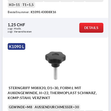
H3=11
T1=1,5
Bestellnummer:
K1090.43008X16
1,25 CHF
DETAILS
zzgl. MwSt.
zzgl. Versandkosten
K1090 L
STERNGRIFF M08X20, D1=30, FORM:L MIT
AUßENGEWINDE, H=22, THERMOPLAST SCHWARZ,
KOMP:STAHL VERZINKT
GEWINDE=M8
AUSSENDURCHMESSER=30