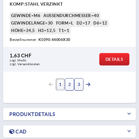
KOMP:STAHL VERZINKT
GEWINDE=M6
AUSSENDURCHMESSER=40
GEWINDELÄNGE=30
FORM=L
D2=17
D6=12
HÖHE=24,5
H3=12,5
T1=1
Bestellnummer:
K1090.44006X30
1,63 CHF
DETAILS
zzgl. MwSt.
zzgl. Versandkosten
1
2
3
PRODUKTDETAILS
CAD