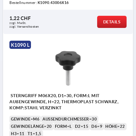
Bestellnummer:
K1090.43006X16
1,22 CHF
DETAILS
zzgl. MwSt.
zzgl. Versandkosten
K1090 L
STERNGRIFF M06X20, D1=30, FORM:L MIT
AUßENGEWINDE, H=22, THERMOPLAST SCHWARZ,
KOMP:STAHL VERZINKT
GEWINDE=M6
AUSSENDURCHMESSER=30
GEWINDELÄNGE=20
FORM=L
D2=15
D6=9
HÖHE=22
H3=11
T1=1,5