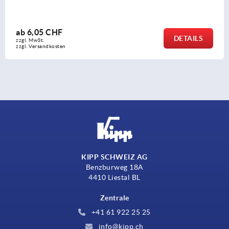
ab
0,92 CHF
DETAILS
zzgl. MwSt.
zzgl. Versandkosten
KIPP SCHWEIZ AG
Benzburweg 18A
4410 Liestal BL
Zentrale
+41 61 922 25 25
info@kipp.ch