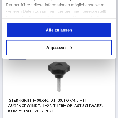
Partner führen diese Informationen möglicherweise mit
GEWINDELÄNGE=30
FORM=L
D2=15
D6=9
HÖHE=22
weiteren Daten zusammen, die Sie ihnen bereitgestellt
H3=11
T1=1,5
haben oder die sie im Rahmen Ihrer Nutzung der Dienste
Bestellnummer:
K1090.43008X30
gesammelt haben.
Alle zulassen
1,39 CHF
DETAILS
zzgl. MwSt.
zzgl. Versandkosten
Anpassen
K1090 L
STERNGRIFF M08X40, D1=30, FORM:L MIT
AUßENGEWINDE, H=22, THERMOPLAST SCHWARZ,
KOMP:STAHL VERZINKT