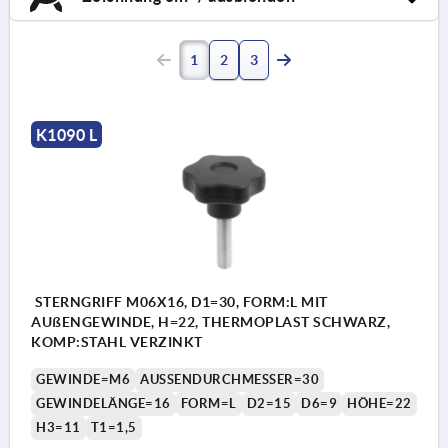
1
2
3
K1090 L
STERNGRIFF M06X16, D1=30, FORM:L MIT
AUßENGEWINDE, H=22, THERMOPLAST SCHWARZ,
KOMP:STAHL VERZINKT
GEWINDE=M6
AUSSENDURCHMESSER=30
GEWINDELÄNGE=16
FORM=L
D2=15
D6=9
HÖHE=22
H3=11
T1=1,5