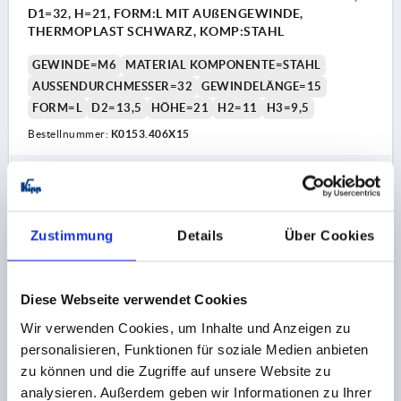
D1=32, H=21, FORM:L MIT AUßENGEWINDE,
THERMOPLAST SCHWARZ, KOMP:STAHL
GEWINDE=M6
MATERIAL KOMPONENTE=STAHL
AUSSENDURCHMESSER=32
GEWINDELÄNGE=15
FORM=L
D2=13,5
HÖHE=21
H2=11
H3=9,5
Bestellnummer:
K0153.406X15
1,89 CHF
DETAILS
zzgl. MwSt.
zzgl. Versandkosten
Zustimmung
Details
Über Cookies
K0153 L
Diese Webseite verwendet Cookies
Wir verwenden Cookies, um Inhalte und Anzeigen zu
personalisieren, Funktionen für soziale Medien anbieten
zu können und die Zugriffe auf unsere Website zu
analysieren. Außerdem geben wir Informationen zu Ihrer