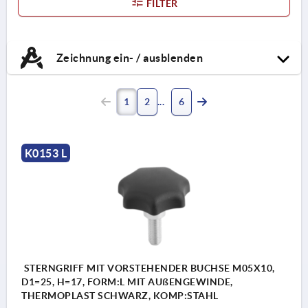
FILTER
Zeichnung ein- / ausblenden
1
2
6
K0153 L
STERNGRIFF MIT VORSTEHENDER BUCHSE M05X10,
D1=25, H=17, FORM:L MIT AUßENGEWINDE,
THERMOPLAST SCHWARZ, KOMP:STAHL