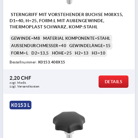
STERNGRIFF MIT VORSTEHENDER BUCHSE M08X15,
D1=40, H=25, FORM:L MIT AUßENGEWINDE,
THERMOPLAST SCHWARZ, KOMP:STAHL
GEWINDE=M8
MATERIAL KOMPONENTE=STAHL
AUSSENDURCHMESSER=40
GEWINDELÄNGE=15
FORM=L
D2=13,5
HÖHE=25
H2=13
H3=10
Bestellnummer:
K0153.408X15
2,20 CHF
DETAILS
zzgl. MwSt.
zzgl. Versandkosten
K0153 L