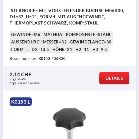
STERNGRIFF MIT VORSTEHENDER BUCHSE M06X30,
D1=32, H=21, FORM:L MIT AUßENGEWINDE,
THERMOPLAST SCHWARZ, KOMP:STAHL
GEWINDE=M6
MATERIAL KOMPONENTE=STAHL
AUSSENDURCHMESSER=32
GEWINDELÄNGE=30
FORM=L
D2=13,5
HÖHE=21
H2=11
H3=9,5
Bestellnummer:
K0153.406X30
2,14 CHF
DETAILS
zzgl. MwSt.
zzgl. Versandkosten
K0153 L