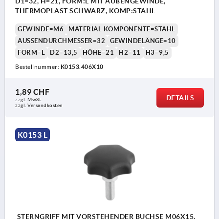
D1=32, H=21, FORM:L MIT AUßENGEWINDE,
THERMOPLAST SCHWARZ, KOMP:STAHL
GEWINDE=M6
MATERIAL KOMPONENTE=STAHL
AUSSENDURCHMESSER=32
GEWINDELÄNGE=10
FORM=L
D2=13,5
HÖHE=21
H2=11
H3=9,5
Bestellnummer:
K0153.406X10
1,89 CHF
DETAILS
zzgl. MwSt.
zzgl. Versandkosten
K0153 L
STERNGRIFF MIT VORSTEHENDER BUCHSE M06X15,