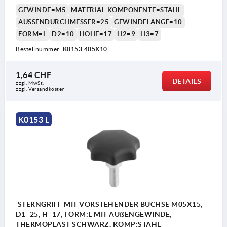
GEWINDE=M5
MATERIAL KOMPONENTE=STAHL
AUSSENDURCHMESSER=25
GEWINDELÄNGE=10
FORM=L
D2=10
HÖHE=17
H2=9
H3=7
Bestellnummer:
K0153.405X10
1,64 CHF
DETAILS
zzgl. MwSt.
zzgl. Versandkosten
K0153 L
STERNGRIFF MIT VORSTEHENDER BUCHSE M05X15,
D1=25, H=17, FORM:L MIT AUßENGEWINDE,
THERMOPLAST SCHWARZ, KOMP:STAHL