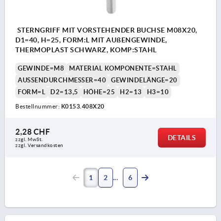
STERNGRIFF MIT VORSTEHENDER BUCHSE M08X20,
D1=40, H=25, FORM:L MIT AUßENGEWINDE,
THERMOPLAST SCHWARZ, KOMP:STAHL
GEWINDE=M8
MATERIAL KOMPONENTE=STAHL
AUSSENDURCHMESSER=40
GEWINDELÄNGE=20
FORM=L
D2=13,5
HÖHE=25
H2=13
H3=10
Bestellnummer:
K0153.408X20
2,28 CHF
DETAILS
zzgl. MwSt.
zzgl. Versandkosten
1
2
6