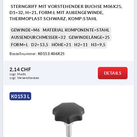
STERNGRIFF MIT VORSTEHENDER BUCHSE M06X25,
D1=32, H=21, FORM:L MIT AUßENGEWINDE,
THERMOPLAST SCHWARZ, KOMP:STAHL
GEWINDE=M6
MATERIAL KOMPONENTE=STAHL
AUSSENDURCHMESSER=32
GEWINDELÄNGE=25
FORM=L
D2=13,5
HÖHE=21
H2=11
H3=9,5
Bestellnummer:
K0153.406X25
2,14 CHF
DETAILS
zzgl. MwSt.
zzgl. Versandkosten
K0153 L