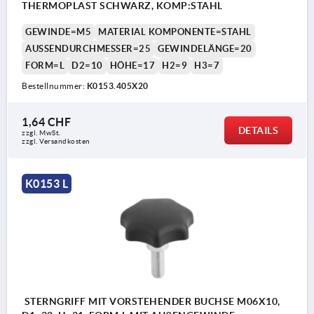
THERMOPLAST SCHWARZ, KOMP:STAHL
GEWINDE=M5
MATERIAL KOMPONENTE=STAHL
AUSSENDURCHMESSER=25
GEWINDELÄNGE=20
FORM=L
D2=10
HÖHE=17
H2=9
H3=7
Bestellnummer:
K0153.405X20
1,64 CHF
DETAILS
zzgl. MwSt.
zzgl. Versandkosten
K0153 L
STERNGRIFF MIT VORSTEHENDER BUCHSE M06X10,