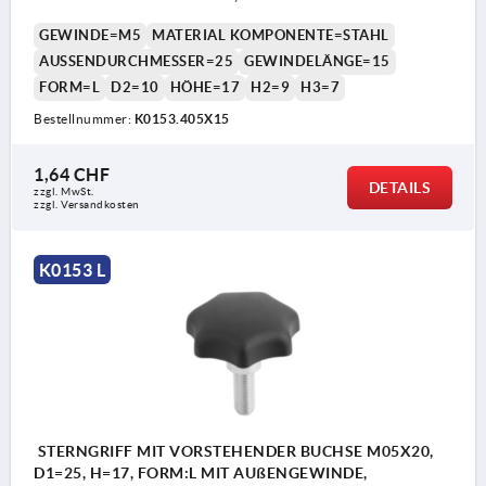
GEWINDE=M5
MATERIAL KOMPONENTE=STAHL
AUSSENDURCHMESSER=25
GEWINDELÄNGE=15
FORM=L
D2=10
HÖHE=17
H2=9
H3=7
Bestellnummer:
K0153.405X15
1,64 CHF
DETAILS
zzgl. MwSt.
zzgl. Versandkosten
K0153 L
STERNGRIFF MIT VORSTEHENDER BUCHSE M05X20,
D1=25, H=17, FORM:L MIT AUßENGEWINDE,