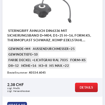
STERNGRIFF ÄHNLICH DIN6336 MIT
SICHERUNGSBAND D=M04, D1=25 H=16, FORM:KS,
THERMOPLAST SCHWARZ, KOMP:EDELSTAHL
DECKEL:GRAU RAL7035
GEWINDE=M4
AUSSENDURCHMESSER=25
GEWINDETIEFE=10
FARBE DECKEL =LICHTGRAU RAL 7035
FORM=KS
D8=12
HÖHE=16
H3=8
H5 MAX.=22
Bestellnummer:
K0154.6045
2,38 CHF
DETAILS
zzgl. MwSt.
zzgl. Versandkosten