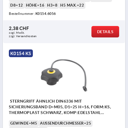
D8=12
HÖHE=16
H3=8
H5 MAX.=22
Bestellnummer:
K0154.6056
2,38 CHF
DETAILS
zzgl. MwSt.
zzgl. Versandkosten
K0154 KS
STERNGRIFF ÄHNLICH DIN6336 MIT
SICHERUNGSBAND D=M05, D1=25 H=16, FORM:KS,
THERMOPLAST SCHWARZ, KOMP:EDELSTAHL
DECKEL:GELB RAL1021
GEWINDE=M5
AUSSENDURCHMESSER=25