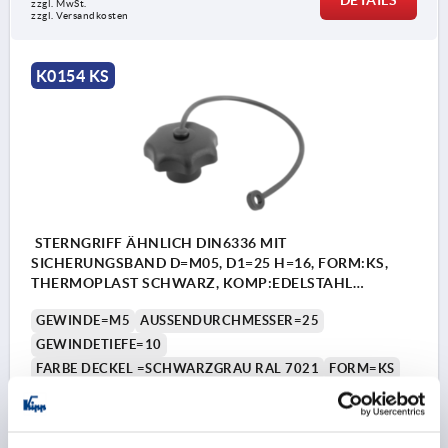
zzgl. MwSt.
zzgl. Versandkosten
K0154 KS
STERNGRIFF ÄHNLICH DIN6336 MIT
SICHERUNGSBAND D=M05, D1=25 H=16, FORM:KS,
THERMOPLAST SCHWARZ, KOMP:EDELSTAHL
DECKEL:SCHWARZGRAU RAL7021
GEWINDE=M5
AUSSENDURCHMESSER=25
GEWINDETIEFE=10
FARBE DECKEL =SCHWARZGRAU RAL 7021
FORM=KS
D8=12
HÖHE=16
H3=8
H5 MAX.=22
Bestellnummer:
K0154.605