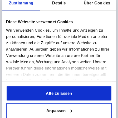
Zustimmung
Details
Über Cookies
2,38 CHF
DETAILS
zzgl. MwSt.
zzgl. Versandkosten
Diese Webseite verwendet Cookies
K0154 KS
Wir verwenden Cookies, um Inhalte und Anzeigen zu
personalisieren, Funktionen für soziale Medien anbieten
zu können und die Zugriffe auf unsere Website zu
analysieren. Außerdem geben wir Informationen zu Ihrer
Verwendung unserer Website an unsere Partner für
soziale Medien, Werbung und Analysen weiter. Unsere
Partner führen diese Informationen möglicherweise mit
STERNGRIFF ÄHNLICH DIN6336 MIT
weiteren Daten zusammen, die Sie ihnen bereitgestellt
SICHERUNGSBAND D=M05, D1=25 H=16, FORM:KS,
haben oder die sie im Rahmen Ihrer Nutzung der Dienste
THERMOPLAST SCHWARZ, KOMP:EDELSTAHL
gesammelt haben.
DECKEL:GRAU RAL7035
Alle zulassen
GEWINDE=M5
AUSSENDURCHMESSER=25
GEWINDETIEFE=10
FARBE DECKEL =LICHTGRAU RAL 7035
FORM=KS
Anpassen
D8=12
HÖHE=16
H3=8
H5 MAX.=22