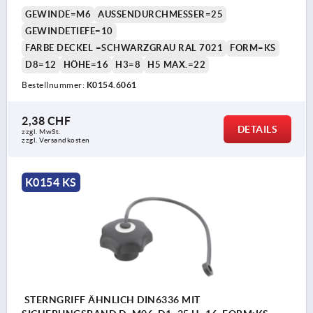
DECKEL:SCHWARZGRAU RAL7021
GEWINDE=M6
AUSSENDURCHMESSER=25
GEWINDETIEFE=10
FARBE DECKEL =SCHWARZGRAU RAL 7021
FORM=KS
D8=12
HÖHE=16
H3=8
H5 MAX.=22
Bestellnummer:
K0154.6061
2,38 CHF
DETAILS
zzgl. MwSt.
zzgl. Versandkosten
K0154 KS
STERNGRIFF ÄHNLICH DIN6336 MIT