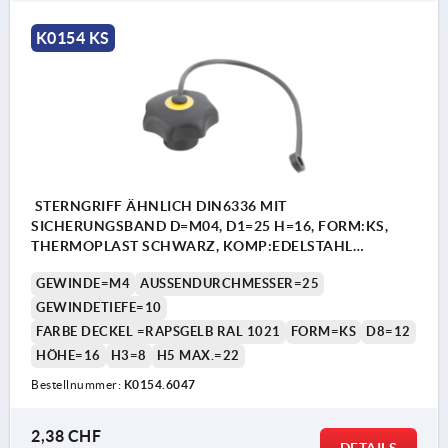
K0154 KS
STERNGRIFF ÄHNLICH DIN6336 MIT
SICHERUNGSBAND D=M04, D1=25 H=16, FORM:KS,
THERMOPLAST SCHWARZ, KOMP:EDELSTAHL
DECKEL:GELB RAL1021
GEWINDE=M4
AUSSENDURCHMESSER=25
GEWINDETIEFE=10
FARBE DECKEL =RAPSGELB RAL 1021
FORM=KS
D8=12
HÖHE=16
H3=8
H5 MAX.=22
Bestellnummer:
K0154.6047
2,38 CHF
DETAILS