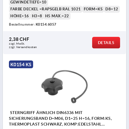
GEWINDETIEFE=10
FARBE DECKEL =RAPSGELB RAL 1021
FORM=KS
D8=12
HÖHE=16
H3=8
H5 MAX.=22
Bestellnummer:
K0154.6057
2,38 CHF
DETAILS
zzgl. MwSt.
zzgl. Versandkosten
K0154 KS
STERNGRIFF ÄHNLICH DIN6336 MIT
SICHERUNGSBAND D=M06, D1=25 H=16, FORM:KS,
THERMOPLAST SCHWARZ, KOMP:EDELSTAHL