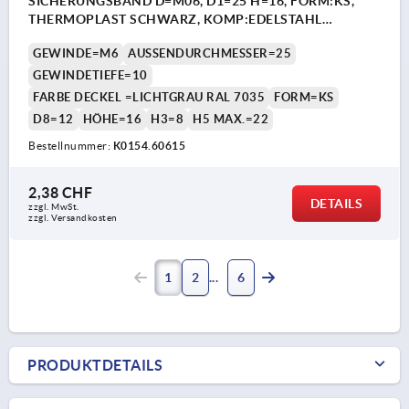
SICHERUNGSBAND D=M06, D1=25 H=16, FORM:KS,
THERMOPLAST SCHWARZ, KOMP:EDELSTAHL
DECKEL:GRAU RAL7035
GEWINDE=M6
AUSSENDURCHMESSER=25
GEWINDETIEFE=10
FARBE DECKEL =LICHTGRAU RAL 7035
FORM=KS
D8=12
HÖHE=16
H3=8
H5 MAX.=22
Bestellnummer:
K0154.60615
2,38 CHF
DETAILS
zzgl. MwSt.
zzgl. Versandkosten
1
2
6
PRODUKTDETAILS