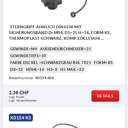
STERNGRIFF ÄHNLICH DIN6336 MIT
SICHERUNGSBAND D=M04, D1=25 H=16, FORM:KS,
THERMOPLAST SCHWARZ, KOMP:EDELSTAHL
DECKEL:SCHWARZGRAU RAL7021
GEWINDE=M4
AUSSENDURCHMESSER=25
GEWINDETIEFE=10
FARBE DECKEL =SCHWARZGRAU RAL 7021
FORM=KS
D8=12
HÖHE=16
H3=8
H5 MAX.=22
Bestellnummer:
K0154.604
2,38 CHF
DETAILS
zzgl. MwSt.
zzgl. Versandkosten
K0154 KS