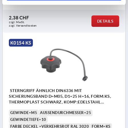
Bestellnummer:
K0154.6055
2,38 CHF
DETAILS
zzgl. MwSt.
zzgl. Versandkosten
K0154 KS
STERNGRIFF ÄHNLICH DIN6336 MIT
SICHERUNGSBAND D=M05, D1=25 H=16, FORM:KS,
THERMOPLAST SCHWARZ, KOMP:EDELSTAHL
DECKEL:ROT RAL3020
GEWINDE=M5
AUSSENDURCHMESSER=25
GEWINDETIEFE=10
FARBE DECKEL =VERKEHRSROT RAL 3020
FORM=KS