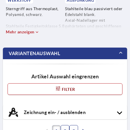
WERKSTOFF
AUSFÜHRUNG
Sterngriff aus Thermoplast,
Stahlteile blau passiviert oder
Polyamid, schwarz.
Edelstahl blank.
Axial-Nadellager mit
Stahlteile Festigkeitsklasse 5.8
gehärteten und geschliffenen
oder Edelstahl 1.4305.
Mehr anzeigen
Anlagescheiben.
VARIANTENAUSWAHL
Artikel Auswahl eingrenzen
FILTER
Zeichnung ein- / ausblenden