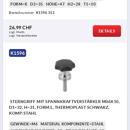
FORM=K
D2=35
HÖHE=47
H2=28
T1=10
Bestellnummer:
K1596.312
26,99 CHF
DETAILS
zzgl. MwSt.
zzgl. Versandkosten
K1596
STERNGRIFF MIT SPANNKRAFTVERSTÄRKER M06X10,
D1=32, H=31, FORM:L, THERMOPLAST SCHWARZ,
KOMP:STAHL
GEWINDE=M6
MATERIAL KOMPONENTE=STAHL