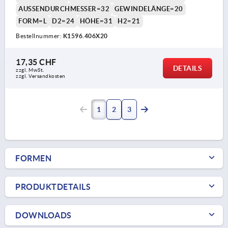
AUSSENDURCHMESSER=32
GEWINDELÄNGE=20
FORM=L
D2=24
HÖHE=31
H2=21
Bestellnummer:
K1596.406X20
17,35 CHF
DETAILS
zzgl. MwSt.
zzgl. Versandkosten
1
2
3
FORMEN
PRODUKTDETAILS
DOWNLOADS