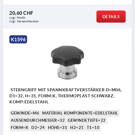
20,60 CHF
DETAILS
zzgl. MwSt.
zzgl. Versandkosten
K1596
STERNGRIFF MIT SPANNKRAFTVERSTÄRKER D=M06,
D1=32, H=31, FORM:K, THERMOPLAST SCHWARZ,
KOMP:EDELSTAHL
GEWINDE=M6
MATERIAL KOMPONENTE=EDELSTAHL
AUSSENDURCHMESSER=32
GEWINDETIEFE=22
FORM=K
D2=24
HÖHE=31
H2=21
T1=10