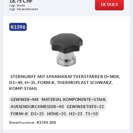
16,75 CHF
DETAILS
zzgl. MwSt.
Form K: Gewindebuchse
zzgl. Versandkosten
Form L: Außengewinde
K1596
STERNGRIFF MIT SPANNKRAFTVERSTÄRKER D=M08,
D1=40, H=35, FORM:K, THERMOPLAST SCHWARZ,
KOMP:STAHL
GEWINDE=M8
MATERIAL KOMPONENTE=STAHL
AUSSENDURCHMESSER=40
GEWINDETIEFE=22
FORM=K
D2=25
HÖHE=35
H2=23
T1=10
Bestellnummer:
K1596.208