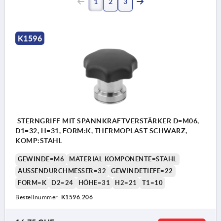
1
2
3
K1596
STERNGRIFF MIT SPANNKRAFTVERSTÄRKER D=M06,
D1=32, H=31, FORM:K, THERMOPLAST SCHWARZ,
KOMP:STAHL
GEWINDE=M6
MATERIAL KOMPONENTE=STAHL
AUSSENDURCHMESSER=32
GEWINDETIEFE=22
FORM=K
D2=24
HÖHE=31
H2=21
T1=10
Bestellnummer:
K1596.206