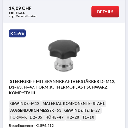
19,09 CHF
DETAILS
zzgl. MwSt.
zzgl. Versandkosten
K1596
STERNGRIFF MIT SPANNKRAFTVERSTÄRKER D=M12,
D1=63, H=47, FORM:K, THERMOPLAST SCHWARZ,
KOMP:STAHL
GEWINDE=M12
MATERIAL KOMPONENTE=STAHL
AUSSENDURCHMESSER=63
GEWINDETIEFE=27
FORM=K
D2=35
HÖHE=47
H2=28
T1=10
Bestellnummer:
K1596.212