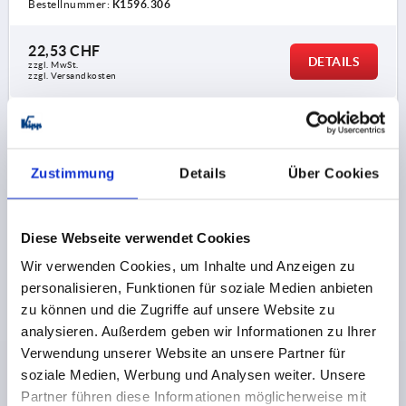
Bestellnummer:
K1596.306
22,53 CHF
DETAILS
zzgl. MwSt.
zzgl. Versandkosten
K1596
Zustimmung
Details
Über Cookies
Diese Webseite verwendet Cookies
Wir verwenden Cookies, um Inhalte und Anzeigen zu
STERNGRIFF MIT SPANNKRAFTVERSTÄRKER D=M08,
personalisieren, Funktionen für soziale Medien anbieten
D1=40, H=35, FORM:K, THERMOPLAST SCHWARZ,
zu können und die Zugriffe auf unsere Website zu
KOMP:EDELSTAHL
analysieren. Außerdem geben wir Informationen zu Ihrer
Verwendung unserer Website an unsere Partner für
GEWINDE=M8
MATERIAL KOMPONENTE=EDELSTAHL
soziale Medien, Werbung und Analysen weiter. Unsere
AUSSENDURCHMESSER=40
GEWINDETIEFE=22
Partner führen diese Informationen möglicherweise mit
FORM=K
D2=25
HÖHE=35
H2=23
T1=10