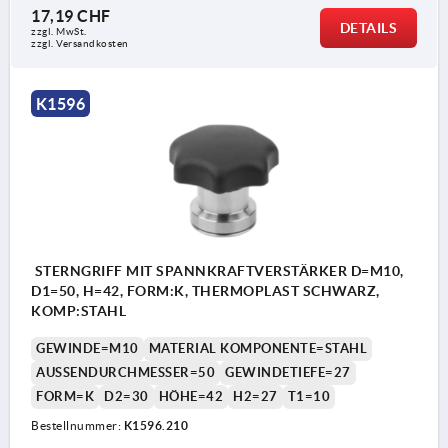
17,19 CHF
DETAILS
zzgl. MwSt.
zzgl. Versandkosten
K1596
STERNGRIFF MIT SPANNKRAFTVERSTÄRKER D=M10,
D1=50, H=42, FORM:K, THERMOPLAST SCHWARZ,
KOMP:STAHL
GEWINDE=M10
MATERIAL KOMPONENTE=STAHL
AUSSENDURCHMESSER=50
GEWINDETIEFE=27
FORM=K
D2=30
HÖHE=42
H2=27
T1=10
Bestellnummer:
K1596.210