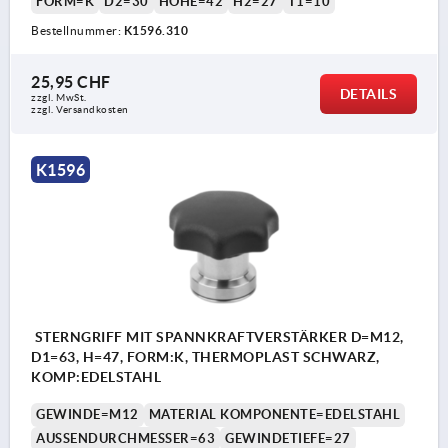
FORM=K
D2=30
HÖHE=42
H2=27
T1=10
Bestellnummer:
K1596.310
25,95 CHF
DETAILS
zzgl. MwSt.
zzgl. Versandkosten
K1596
STERNGRIFF MIT SPANNKRAFTVERSTÄRKER D=M12,
D1=63, H=47, FORM:K, THERMOPLAST SCHWARZ,
KOMP:EDELSTAHL
GEWINDE=M12
MATERIAL KOMPONENTE=EDELSTAHL
AUSSENDURCHMESSER=63
GEWINDETIEFE=27