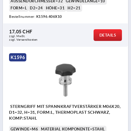
AUSSENDURCHMESSER=32
GEWINDELÄNGE=10
FORM=L
D2=24
HÖHE=31
H2=21
Bestellnummer:
K1596.406X10
17,05 CHF
DETAILS
zzgl. MwSt.
zzgl. Versandkosten
K1596
STERNGRIFF MIT SPANNKRAFTVERSTÄRKER M06X20,
D1=32, H=31, FORM:L, THERMOPLAST SCHWARZ,
KOMP:STAHL
GEWINDE=M6
MATERIAL KOMPONENTE=STAHL