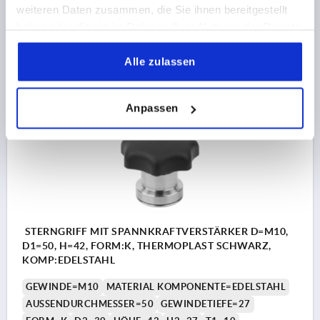
weiteren Daten zusammen, die Sie ihnen bereitgestellt
Bestellnummer:
K1596.308
haben oder die sie im Rahmen Ihrer Nutzung der Dienste
gesammelt haben.
23,12 CHF
DETAILS
Alle zulassen
zzgl. MwSt.
zzgl. Versandkosten
Anpassen
K1596
STERNGRIFF MIT SPANNKRAFTVERSTÄRKER D=M10,
D1=50, H=42, FORM:K, THERMOPLAST SCHWARZ,
KOMP:EDELSTAHL
GEWINDE=M10
MATERIAL KOMPONENTE=EDELSTAHL
AUSSENDURCHMESSER=50
GEWINDETIEFE=27