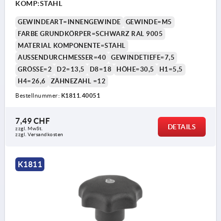
KOMP:STAHL
GEWINDEART=INNENGEWINDE
GEWINDE=M5
FARBE GRUNDKÖRPER=SCHWARZ RAL 9005
MATERIAL KOMPONENTE=STAHL
AUSSENDURCHMESSER=40
GEWINDETIEFE=7,5
GRÖSSE=2
D2=13,5
D8=18
HÖHE=30,5
H1=5,5
H4=26,6
ZÄHNEZAHL =12
Bestellnummer:
K1811.40051
7,49 CHF
DETAILS
zzgl. MwSt.
zzgl. Versandkosten
K1811