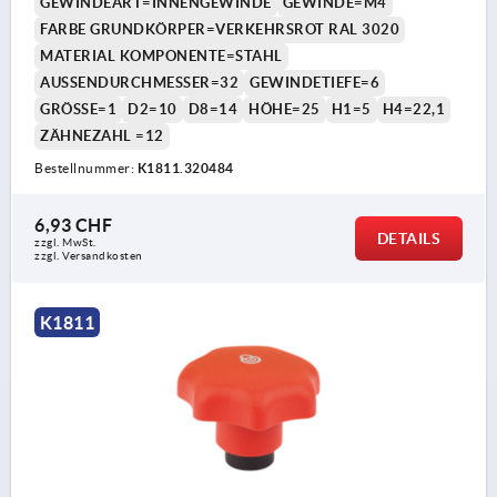
GEWINDEART=INNENGEWINDE
GEWINDE=M4
FARBE GRUNDKÖRPER=VERKEHRSROT RAL 3020
MATERIAL KOMPONENTE=STAHL
AUSSENDURCHMESSER=32
GEWINDETIEFE=6
GRÖSSE=1
D2=10
D8=14
HÖHE=25
H1=5
H4=22,1
ZÄHNEZAHL =12
Bestellnummer:
K1811.320484
6,93 CHF
DETAILS
zzgl. MwSt.
zzgl. Versandkosten
K1811