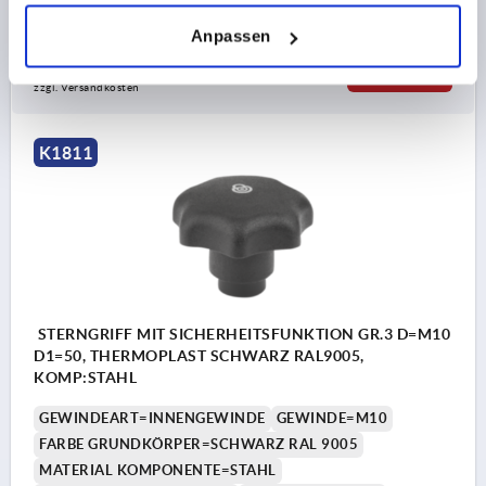
Bestellnummer:
K1811.50081
Anpassen
8,18 CHF
DETAILS
zzgl. MwSt.
zzgl. Versandkosten
K1811
STERNGRIFF MIT SICHERHEITSFUNKTION GR.3 D=M10
D1=50, THERMOPLAST SCHWARZ RAL9005,
KOMP:STAHL
GEWINDEART=INNENGEWINDE
GEWINDE=M10
FARBE GRUNDKÖRPER=SCHWARZ RAL 9005
MATERIAL KOMPONENTE=STAHL