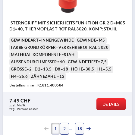
STERNGRIFF MIT SICHERHEITSFUNKTION GR.2 D=M05
D1=40, THERMOPLAST ROT RAL3020, KOMP:STAHL
GEWINDEART=INNENGEWINDE
GEWINDE=M5
FARBE GRUNDKÖRPER=VERKEHRSROT RAL 3020
MATERIAL KOMPONENTE=STAHL
AUSSENDURCHMESSER=40
GEWINDETIEFE=7,5
GRÖSSE=2
D2=13,5
D8=18
HÖHE=30,5
H1=5,5
H4=26,6
ZÄHNEZAHL =12
Bestellnummer:
K1811.400584
7,49 CHF
DETAILS
zzgl. MwSt.
zzgl. Versandkosten
1
2
18