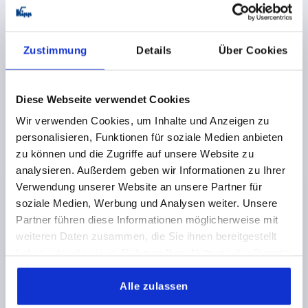
K1811
Zustimmung
Details
Über Cookies
Diese Webseite verwendet Cookies
Wir verwenden Cookies, um Inhalte und Anzeigen zu
personalisieren, Funktionen für soziale Medien anbieten
zu können und die Zugriffe auf unsere Website zu
STERNGRIFF MIT SICHERHEITSFUNKTION GR.3 D=M08
D1=50, THERMOPLAST SCHWARZ RAL9005,
analysieren. Außerdem geben wir Informationen zu Ihrer
KOMP:STAHL
Verwendung unserer Website an unsere Partner für
soziale Medien, Werbung und Analysen weiter. Unsere
GEWINDEART=INNENGEWINDE
GEWINDE=M8
Partner führen diese Informationen möglicherweise mit
FARBE GRUNDKÖRPER=SCHWARZ RAL 9005
weiteren Daten zusammen, die Sie ihnen bereitgestellt
MATERIAL KOMPONENTE=STAHL
haben oder die sie im Rahmen Ihrer Nutzung der Dienste
AUSSENDURCHMESSER=50
GEWINDETIEFE=12
gesammelt haben.
GRÖSSE=3
D2=17
D8=22
HÖHE=41,9
H1=10
Alle zulassen
H4=37,1
ZÄHNEZAHL =12