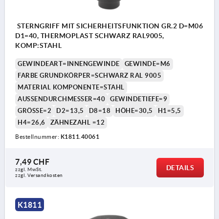
STERNGRIFF MIT SICHERHEITSFUNKTION GR.2 D=M06
D1=40, THERMOPLAST SCHWARZ RAL9005,
KOMP:STAHL
GEWINDEART=INNENGEWINDE
GEWINDE=M6
FARBE GRUNDKÖRPER=SCHWARZ RAL 9005
MATERIAL KOMPONENTE=STAHL
AUSSENDURCHMESSER=40
GEWINDETIEFE=9
GRÖSSE=2
D2=13,5
D8=18
HÖHE=30,5
H1=5,5
H4=26,6
ZÄHNEZAHL =12
Bestellnummer:
K1811.40061
7,49 CHF
DETAILS
zzgl. MwSt.
zzgl. Versandkosten
K1811