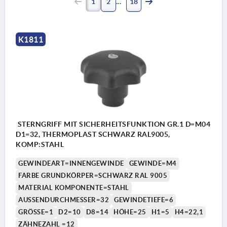
1
2
18
K1811
STERNGRIFF MIT SICHERHEITSFUNKTION GR.1 D=M04
D1=32, THERMOPLAST SCHWARZ RAL9005,
KOMP:STAHL
GEWINDEART=INNENGEWINDE
GEWINDE=M4
FARBE GRUNDKÖRPER=SCHWARZ RAL 9005
MATERIAL KOMPONENTE=STAHL
AUSSENDURCHMESSER=32
GEWINDETIEFE=6
GRÖSSE=1
D2=10
D8=14
HÖHE=25
H1=5
H4=22,1
ZÄHNEZAHL =12