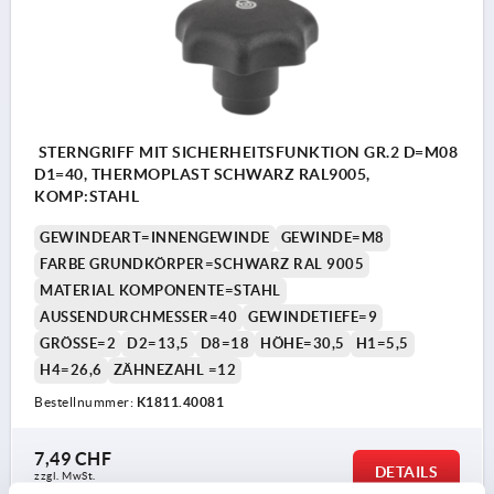
STERNGRIFF MIT SICHERHEITSFUNKTION GR.2 D=M08
D1=40, THERMOPLAST SCHWARZ RAL9005,
KOMP:STAHL
GEWINDEART=INNENGEWINDE
GEWINDE=M8
FARBE GRUNDKÖRPER=SCHWARZ RAL 9005
MATERIAL KOMPONENTE=STAHL
AUSSENDURCHMESSER=40
GEWINDETIEFE=9
GRÖSSE=2
D2=13,5
D8=18
HÖHE=30,5
H1=5,5
H4=26,6
ZÄHNEZAHL =12
Bestellnummer:
K1811.40081
7,49 CHF
DETAILS
zzgl. MwSt.
zzgl. Versandkosten