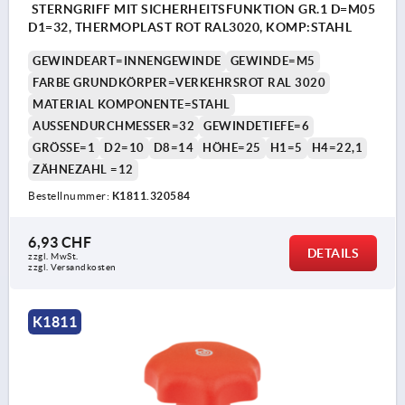
STERNGRIFF MIT SICHERHEITSFUNKTION GR.1 D=M05
D1=32, THERMOPLAST ROT RAL3020, KOMP:STAHL
GEWINDEART=INNENGEWINDE
GEWINDE=M5
FARBE GRUNDKÖRPER=VERKEHRSROT RAL 3020
MATERIAL KOMPONENTE=STAHL
AUSSENDURCHMESSER=32
GEWINDETIEFE=6
GRÖSSE=1
D2=10
D8=14
HÖHE=25
H1=5
H4=22,1
ZÄHNEZAHL =12
Bestellnummer:
K1811.320584
6,93 CHF
DETAILS
zzgl. MwSt.
zzgl. Versandkosten
K1811