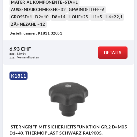
MATERIAL KOMPONENTE=STAHL
AUSSENDURCHMESSER=32
GEWINDETIEFE=6
GRÖSSE=1
D2=10
D8=14
HÖHE=25
H1=5
H4=22,1
ZÄHNEZAHL =12
Bestellnummer:
K1811.32051
6,93 CHF
DETAILS
zzgl. MwSt.
zzgl. Versandkosten
K1811
STERNGRIFF MIT SICHERHEITSFUNKTION GR.2 D=M05
D1=40, THERMOPLAST SCHWARZ RAL9005,