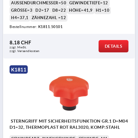
AUSSENDURCHMESSER=50
GEWINDETIEFE=12
GRÖSSE=3
D2=17
D8=22
HÖHE=41,9
H1=10
H4=37,1
ZÄHNEZAHL =12
Bestellnummer:
K1811.50101
8,18 CHF
DETAILS
zzgl. MwSt.
zzgl. Versandkosten
K1811
STERNGRIFF MIT SICHERHEITSFUNKTION GR.1 D=M04
D1=32, THERMOPLAST ROT RAL3020, KOMP:STAHL